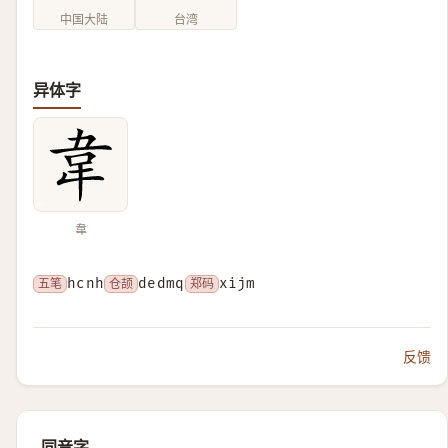
中国大陆
台湾
异体字
韋
五笔
hcnh
仓颉
dedmq
郑码
xijm
反馈
同音字