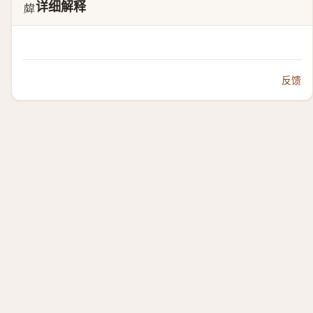
详细解释
𥀊
反馈