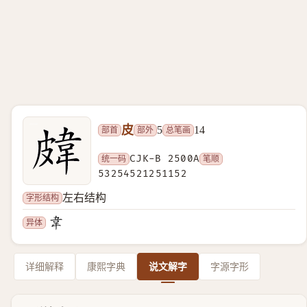
皮
部首
部外
总笔画
5
14
统一码
CJK-B 2500A
笔顺
53254521251152
字形结构
左右结构
异体
详细解释
康熙字典
说文解字
字源字形