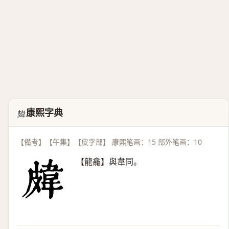
康熙字典
𥀊
【備考】【午集】【皮字部】 康熙笔画：15 部外笔画：10
【龍龕】與韋同。