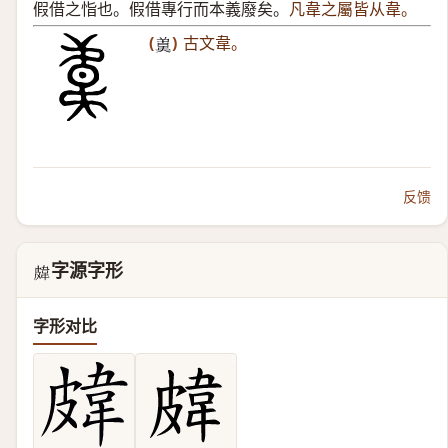
假借之恉也。假借專行而本義廢矣。
凡韋之屬皆从韋。
(
)
古文韋。
𣍄
反馈
字源字形
𥀊
字形对比