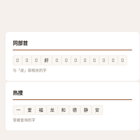
同部首
𥀓
𲲋
𬐕
皯
𥀕
𥀐
𱲁
𤿳
𲲅
𬐖
𤿟
𭽪
与「皮」部相关的字
热搜
一
爱
福
龙
和
德
静
安
常被查询的字