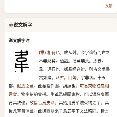
反馈
说文解字
𥀊
说文解字注
(韋)
相背也。
故从舛。今字違行而韋之
本義廢矣。酒誥。薄韋辳父。馬云。
韋、違行也。據羣經音辨、則古文尙書
當如是。
从舛。囗聲。
宇非切。十五
部。
獸皮之韋。
此韋當作圍。謂繞也。
可㠯束物枉戾相
韋背。
物字依韵會補。生革爲縷圍束物、可以矯枉戾而
背其故也。
故借㠯爲皮韋。
其始用爲革縷束物之字。其
後凡革皆偁韋。此與西朋來子烏五字下文法略同。皆言