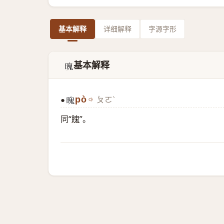
基本解释
详细解释
字源字形
基本解释
𣉨
pò
ㄆㄛˋ
●
𣉨
同“
䁛
”。