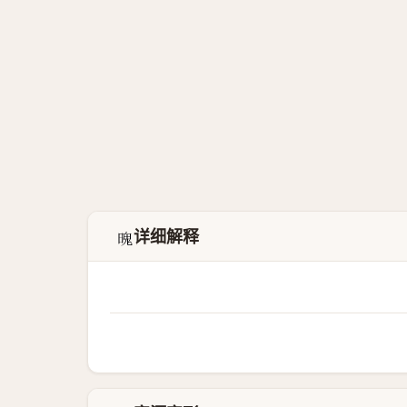
详细解释
𣉨