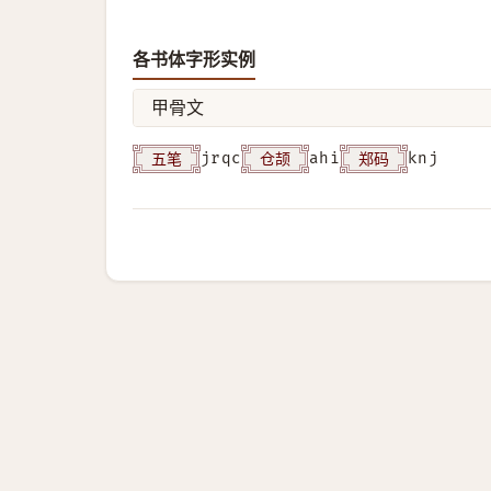
各书体字形实例
甲骨文
五笔
仓颉
郑码
jrqc
ahi
knj