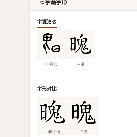
字源字形
𣉨
字源演变
甲骨文
楷书
字形对比
中国大陆
台湾