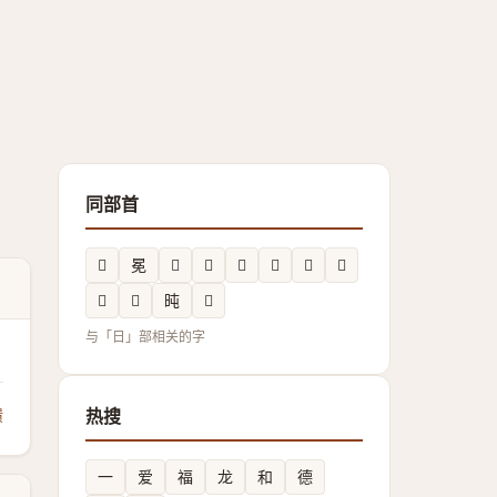
同部首
𭦠
冕
𣊻
𲤸
𣅥
𪱀
𣉎
𣅱
𣈁
𭧜
旽
𣆼
与「日」部相关的字
馈
热搜
一
爱
福
龙
和
德