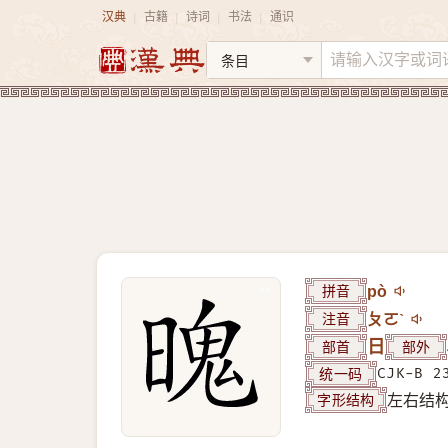
汉典
古籍
诗词
书法
通识
|
|
|
|
拼音
pò
注音
ㄆㄛˋ
部首
日
部外
统一码
CJK-B 2
字形结构
左右结