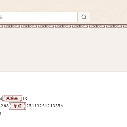
总笔画
4
13
笔顺
3268
25113251213554
构