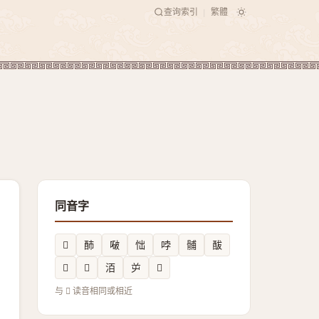
查询索引
繁體
|
同音字
𧻙
䣪
㗞
㤕
哱
䯙
䣮
𢶉
𮀏
洦
屰
𨑝
与 𣉨 读音相同或相近