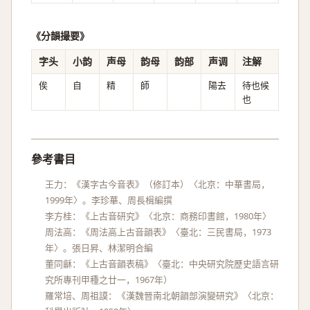
《分韻撮要》
字头
小韵
声母
韵母
韵部
声调
注解
俟
自
精
師
陽去
待也候
也
參考書目
王力：《漢字古今音表》（修訂本）〈北京：中華書局，
1999年〉。李珍華、周長楫編撰
李方桂：《上古音研究》〈北京：商務印書館，1980年〉
周法高：《周法高上古音韻表》〈臺北：三民書局，1973
年〉。張日昇、林潔明合編
董同龢：《上古音韻表稿》〈臺北：中央研究院歷史語言研
究所專刊甲種之廿一，1967年）
羅常培、周祖謨：《漢魏晉南北朝韻部演變研究》〈北京：