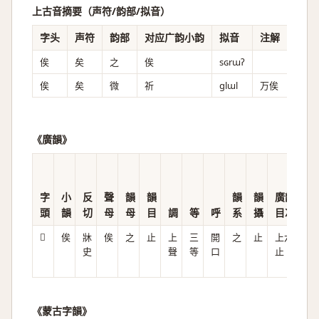
上古音摘要（声符/韵部/拟音）
字头
声符
韵部
对应广韵小韵
拟音
注解
俟
矣
之
俟
sɢrɯʔ
俟
矣
微
祈
ɡlɯl
万俟
《廣韻》
字
小
反
聲
韻
韻
韻
韻
廣韻
頭
韻
切
母
母
目
調
等
呼
系
攝
目次
𢓪
俟
牀
俟
之
止
上
三
開
之
止
上六
d
史
聲
等
口
止
ʐ
ʰi
《蒙古字韻》