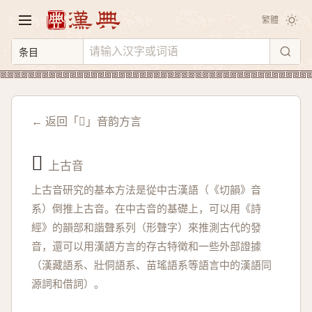
繁體
← 返回「𢓪」音韵方言
𢓪
上古音
上古音研究的基本方法是從中古漢語（《切韻》音
系）倒推上古音。在中古音的基礎上，可以用《詩
經》的韻部和諧聲系列（形聲字）來推測古代的發
音，還可以用漢語方言的存古特徵和一些外部證據
（漢藏語系、壯侗語系、苗瑤語系等語言中的漢語同
源詞和借詞）。