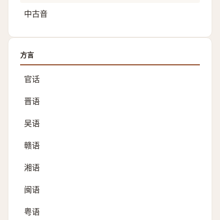
中古音
方言
官话
晋语
吴语
赣语
湘语
闽语
粤语