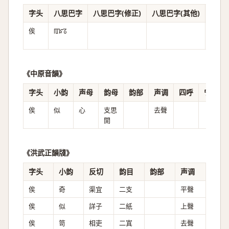
字头
八思巴字
八思巴字(修正)
八思巴字(其他)
音译
俟
ꡄꡜꡞ
《中原音韻》
字头
小韵
声母
韵母
韵部
声调
四呼
宁继福
俟
似
心
支思
去聲
開
《洪武正韻牋》
字头
小韵
反切
韵目
韵部
声调
俟
奇
渠宜
二支
平聲
俟
似
詳子
二紙
上聲
俟
笥
相吏
二寘
去聲