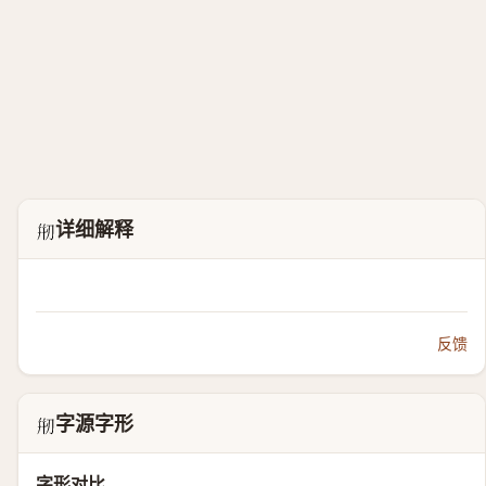
详细解释
𠝵
反馈
字源字形
𠝵
字形对比