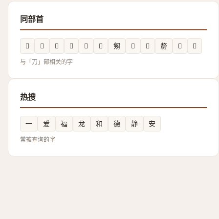
同部首
𰄴
𲒷
𠚪
𰄰
𭃽
𫦓
剱
𲒱
𠝖
剺
𭃾
𠚤
与「刀」部相关的字
热搜
一
爱
福
龙
和
德
静
安
常被查询的字