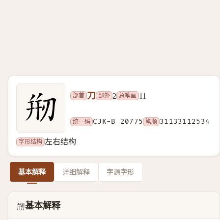
刀
部首
部外
总笔画
2
11
统一码
CJK-B 20775
笔顺
31133112534
字形结构
左右结构
基本解释
详细解释
字源字形
基本解释
𠝵