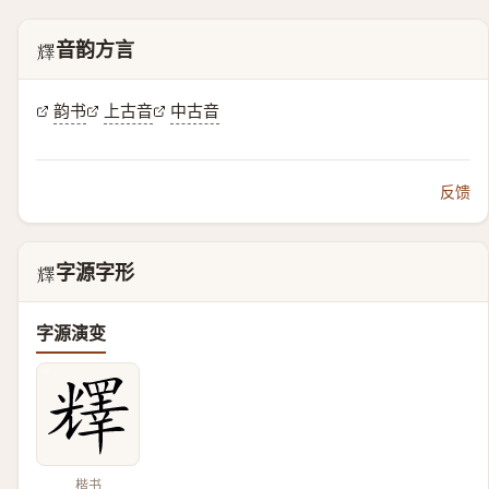
音韵方言
𠓋
韵书
上古音
中古音
反馈
字源字形
𠓋
字源演变
楷书