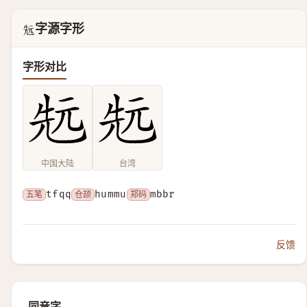
字源字形
𠒑
字形对比
中国大陆
台湾
五笔
tfqq
仓颉
hummu
郑码
mbbr
反馈
同音字