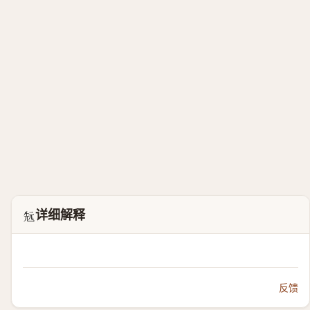
详细解释
𠒑
反馈