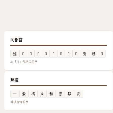
同部首
𠒒
𭀴
𠒈
𭀝
𰃏
𭀙
𱏩
𠒂
𠒰
兎
兓
𠒌
与「儿」部相关的字
热搜
一
爱
福
龙
和
德
静
安
常被查询的字