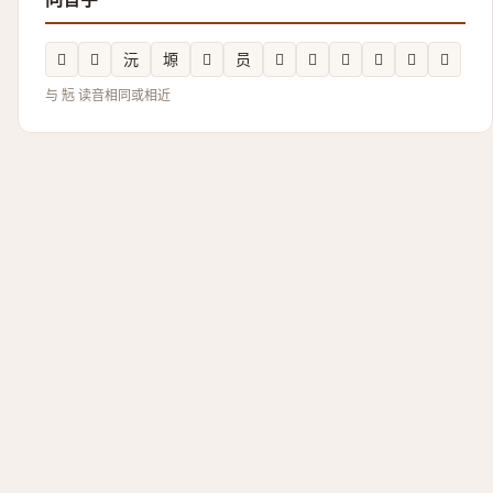
𪺒
𪬱
沅
塬
𣺪
员
𫱾
𢗯
𬬎
𢷻
𢅞
𪼄
与 𠒑 读音相同或相近