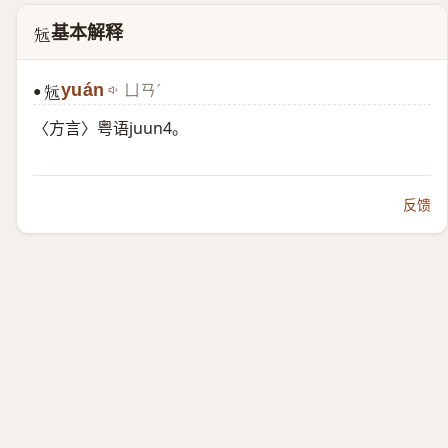
基本解释
𠒑
yuán
ㄩㄢˊ
●
𠒑
〈方言〉粤语juun4。
反馈