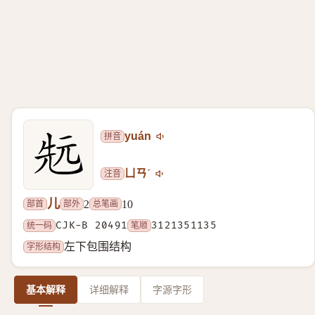
拼音
yuán
注音
ㄩㄢˊ
儿
部首
部外
总笔画
2
10
统一码
CJK-B 20491
笔顺
3121351135
字形结构
左下包围结构
基本解释
详细解释
字源字形