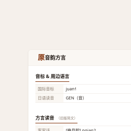
厡
音韵方言
音标 & 周边语言
国际音标
juan˧˥
日语读音
GEN（音）
方言读音
（旧版简文）
客家话
[梅县腔] ngian2