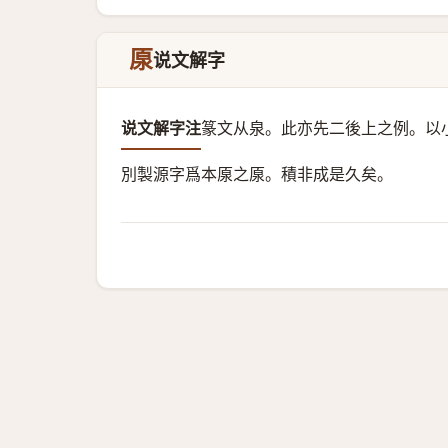
厡
说文解字
说文解字注
篆文从泉。
此亦先二後上之例。以
別製源字爲本厡之厡。積非成是久矣。