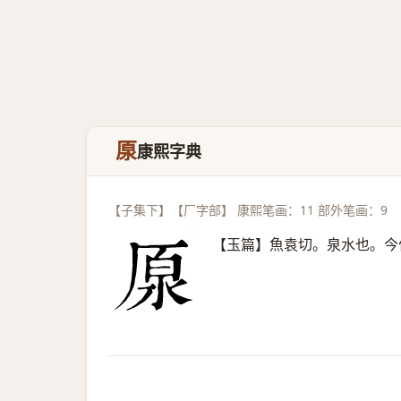
厡
康熙字典
【子集下】【厂字部】 康熙笔画：11 部外笔画：9
【玉篇】魚袁切。泉水也。今