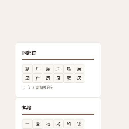
同部首
厭
厏
厪
厍
㕐
厲
厔
厃
历
㕉
厰
厌
与「厂」部相关的字
热搜
一
爱
福
龙
和
德