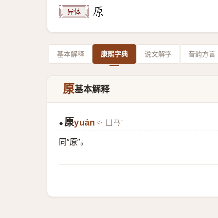
异体
基本解释
康熙字典
说文解字
音韵方言
厡
基本解释
厡
yuán
ㄩㄢˊ
●
同“
原
”。