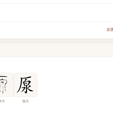
反
隶书
楷书