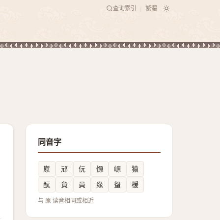
查询索引
繁體
|
同音字
㟶
邧
㐾
㥳
㟲
猿
酛
貟
員
缘
䖤
楥
与 厡 读音相同或相近