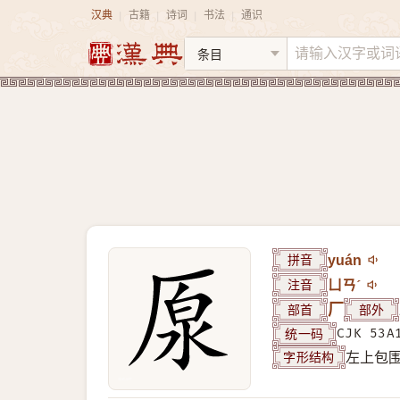
汉典
古籍
诗词
书法
通识
|
|
|
|
拼音
yuán
注音
ㄩㄢˊ
部首
厂
部外
统一码
CJK 53A
字形结构
左上包