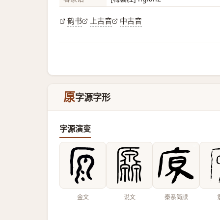
韵书
上古音
中古音
厡
字源字形
字源演变
金文
说文
秦系简牍