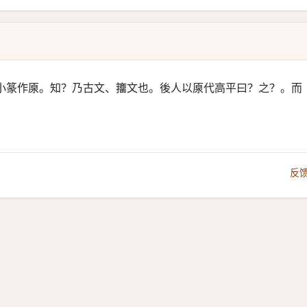
小篆作厡。知？乃古文、籒文也。後人以厡代高平曰？之？。而
反