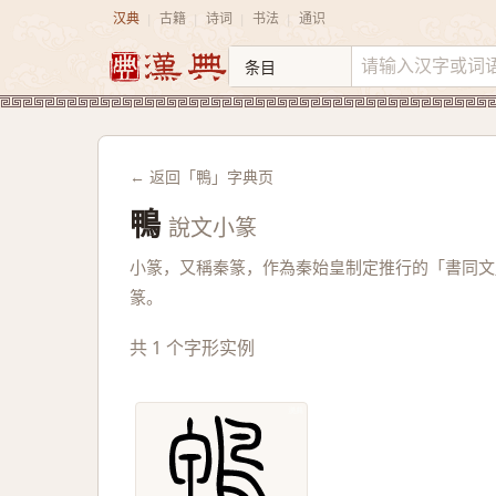
汉典
古籍
诗词
书法
通识
|
|
|
|
← 返回「鴨」字典页
鴨
說文小篆
小篆，又稱秦篆，作為秦始皇制定推行的「書同文
篆。
共 1 个字形实例