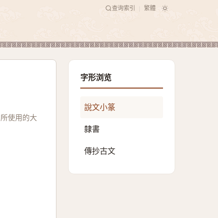
查询索引
繁體
|
字形浏览
說文小篆
國所使用的大
隸書
傳抄古文