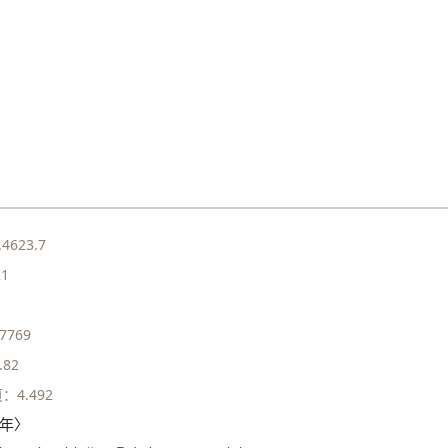
4623.7
21
7769
82
：4.492
2年〉