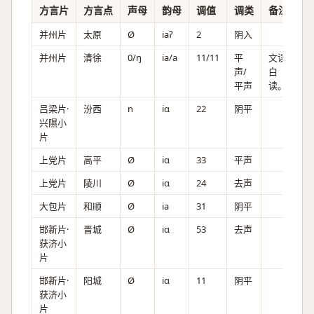
方言片
方言点
声母
韵母
调值
调类
备注
并州片
太原
Ø
iaʔ
2
阴入
并州片
清徐
0/ŋ
ia/a
11/11
平
文读
声/
白
平声
读。
吕梁片·
汾西
n
iɑ
22
阴平
兴隰小
片
上党片
高平
Ø
iɑ
33
平声
上党片
陵川
Ø
iɑ
24
去声
大包片
和顺
Ø
ia
31
阴平
邯新片·
晋城
Ø
iɑ
53
去声
获济小
片
邯新片·
阳城
Ø
iɑ
11
阴平
获济小
片