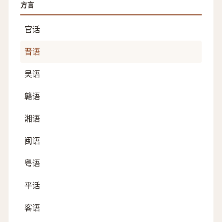
方言
官话
晋语
吴语
赣语
湘语
闽语
粤语
平话
客语