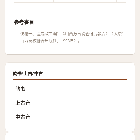
參考書目
侯精一、溫端政主編：《山西方言調查研究報告》〈太原：
山西高校聯合出版社，1993年〉。
韵书/上古/中古
韵书
上古音
中古音