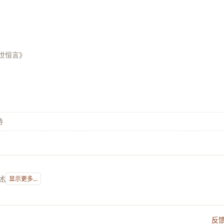
世恒言》
诗
术
显示更多...
反