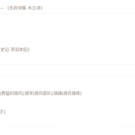
—
《乐府诗集·木兰诗》
《史记·项羽本纪》
》
(勇猛的骑兵);骑军(骑兵部队);骑操(骑兵操练)
子》