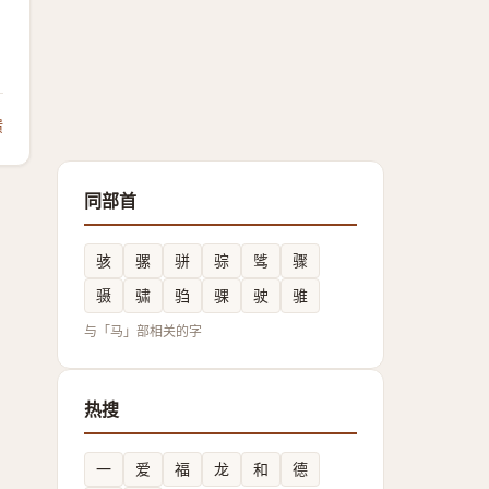
馈
同部首
骇
骡
骈
骔
骘
骤
䯅
骕
驺
骒
驶
骓
与「马」部相关的字
热搜
一
爱
福
龙
和
德