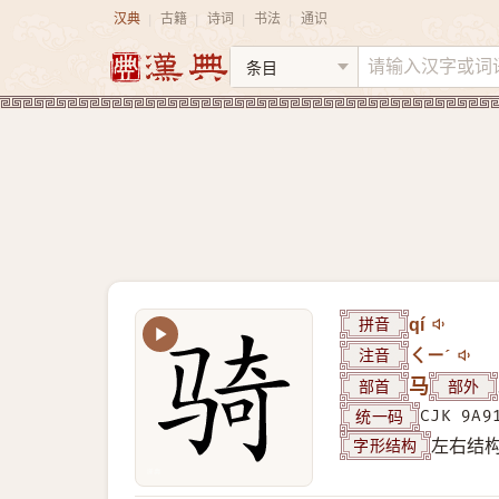
汉典
古籍
诗词
书法
通识
|
|
|
|
拼音
qí
注音
ㄑㄧˊ
部首
马
部外
统一码
CJK 9A9
字形结构
左右结