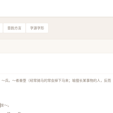
音韵方言
字源字形
。～兵。～者善堕（经常骑马的常会掉下马来；喻擅长某事物的人，反而
坐～。