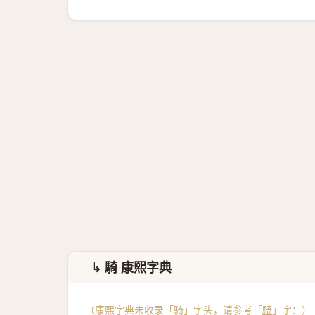
↳ 騎 康熙字典
（康熙字典未收录「骑」字头，请参考「
騎
」字：）