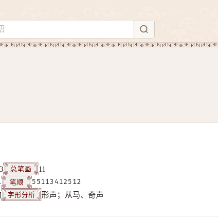
总笔画
3
11
笔顺
1
55113412512
字形分析
构
形声；从马、奇声