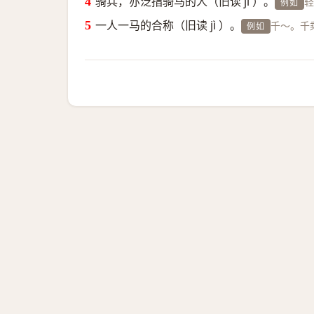
骑兵，亦泛指骑马的人（旧读 jì ）。
轻
例如
一人一马的合称（旧读 jì ）。
千～。千
例如