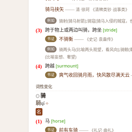
骑马挟矢
——
清·徐珂 《清稗类钞·战事类》
例如
骑射(骑马射箭);骑寇(骑马入侵的贼寇，
跨于物上或两边叫骑，跨坐
[stride]
书证
不骑衡
——
《史记·袁盎传》
例如
骑两头马(比喻两头观望，看风向);骑鲸(
(比喻妄想、奢望)
跨越
[surmount]
书证
爽气收回骑月雨，快风散尽满天云
词性变化
骑
◎
騎
qí
名
马
[horse]
书证
前有车骑
——
《礼记·曲礼》