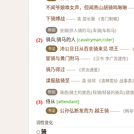
不闻爷娘唤女声，但闻燕山胡骑鸣啾啾
—
下骑搏战
——
清·邵长蘅 《青门剩稿》
例如
坐骑(供人骑的马);车骑(车和马)
骑兵;骑马的人
[cavalryman;rider]
书证
沛公旦日从百余骑来见 项王
——
宦骑与黄门附马
——
《汉书·李广苏建传》
骑乃得过
——
《资治通鉴》
谍报敌骑至
——
清·徐珂 《清稗类钞·战事类
例如
骑邑(骑士的居邑);轻骑(轻装的骑兵);骁骑
侍从
[attendant]
书证
公孙弘断发而为 越王骑
——
《韩非
词性变化
骑
◎