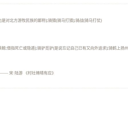
也是对北方游牧民族的鄙称);骑猎(骑马打猎);骑战(骑马打仗)
乘鲸;借指死亡或隐遁);骑驴觅驴(是说忘记自己已有又向外追求);骑鹤上扬
——
宋·陆游 《村社祷晴有应》