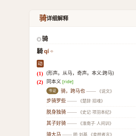
骑
详细解释
骑
◎
騎
qí
动
(形声。从马，奇声。本义:跨马)
同本义
[ride]
书证
骑，跨马也
——
《说文》
步骑罗些
——
《楚辞·招魂》
脱身独骑
——
《史记·项羽本纪》
其子好骑
——
《淮南子·人间训》
骑大马
——
明·刘基 《卖柑者言》