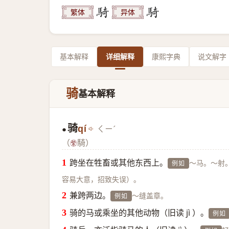
繁体
异体
基本解释
详细解释
康熙字典
说文解字
骑
基本解释
骑
qí
ㄑㄧˊ
●
（
騎）
跨坐在牲畜或其他东西上。
～马。～射
例如
容易大意，招致失误）。
兼跨两边。
～缝盖章。
例如
骑的马或乘坐的其他动物（旧读 jì ）。
例如