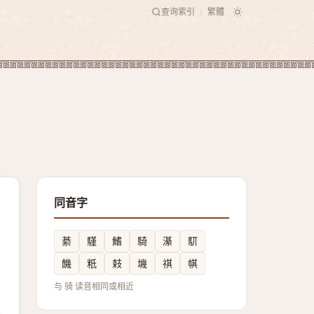
查询索引
繁體
|
同音字
綦
騹
鰭
騎
濝
䭶
饑
䉻
㩽
㙨
祺
帺
与 骑 读音相同或相近