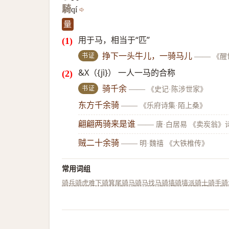
騎
qí
量
用于马，相当于“匹”
书证
挣下一头牛儿，一骑马儿
——
《醒
&X（{jì}） 一人一马的合称
书证
骑千余
——
《史记·陈涉世家》
东方千余骑
——
《乐府诗集·陌上桑》
翩翩两骑来是谁
——
唐·白居易 《卖炭翁》
贼二十余骑
——
明·魏禧 《大铁椎传》
常用词组
骑兵
骑虎难下
骑箕尾
骑马
骑马找马
骑墙
骑墙派
骑士
骑手
骑