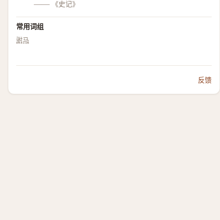
——
《史记》
常用词组
驸马
反馈