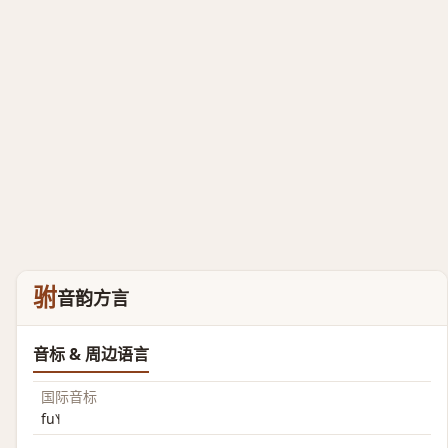
驸
音韵方言
音标 & 周边语言
国际音标
fu˥˧