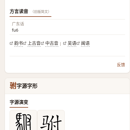
方言读音
（旧版简文）
广东话
fu6
韵书
上古音
中古音
吴语
闽语
|
反馈
驸
字源字形
字源演变