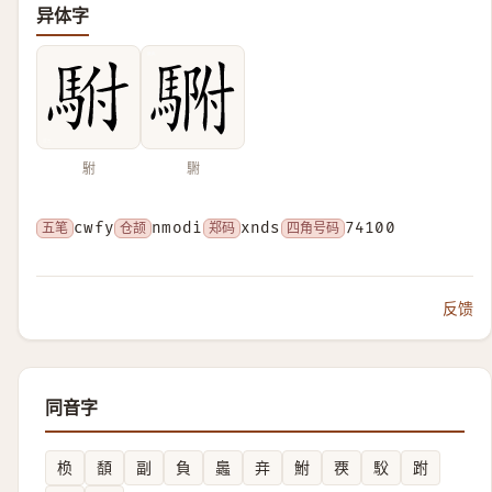
异体字
駙
䮛
五笔
cwfy
仓颉
nmodi
郑码
xnds
四角号码
74100
反馈
同音字
㭥
䫝
副
負
䘀
竎
鮒
覄
䭸
跗