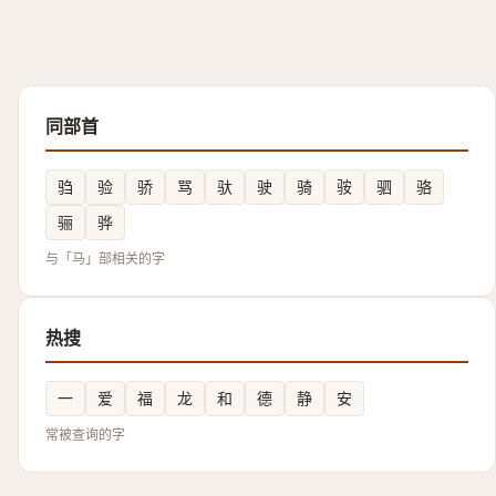
同部首
驺
验
骄
骂
驮
驶
骑
䯃
驷
骆
骊
骅
与「马」部相关的字
热搜
一
爱
福
龙
和
德
静
安
常被查询的字