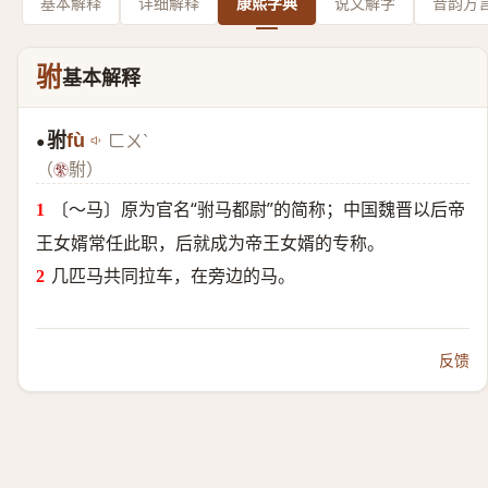
基本解释
详细解释
康熙字典
说文解字
音韵方
驸
基本解释
驸
fù
ㄈㄨˋ
●
（
駙）
〔～马〕原为官名“驸马都尉”的简称；中国魏晋以后帝
王女婿常任此职，后就成为帝王女婿的专称。
几匹马共同拉车，在旁边的马。
反馈