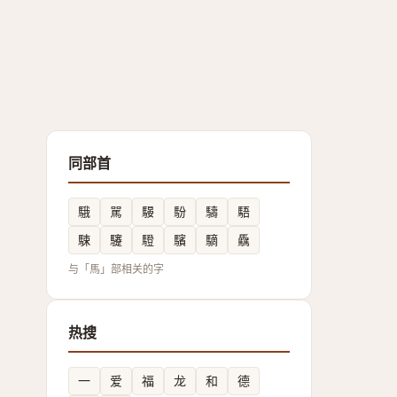
同部首
騀
駡
騴
䭻
䮻
䮏
駷
䮿
䮴
驞
䮰
驫
与「馬」部相关的字
热搜
一
爱
福
龙
和
德