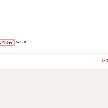
四角号码
74300
反