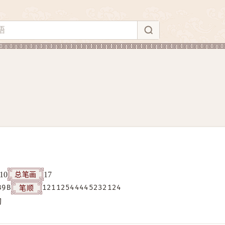
总笔画
10
17
笔顺
B9B
12112544445232124
构