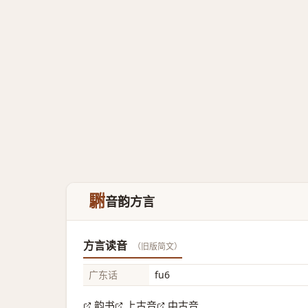
䮛
音韵方言
方言读音
（旧版简文）
广东话
fu6
韵书
上古音
中古音