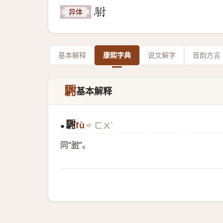
异体
基本解释
康熙字典
说文解字
音韵方言
䮛
基本解释
䮛
fù
ㄈㄨˋ
●
同“
驸
”。