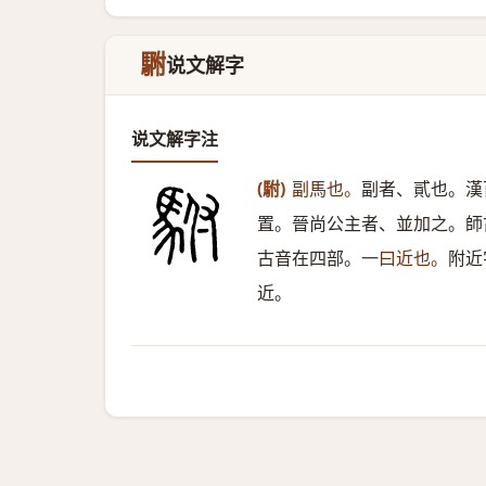
䮛
说文解字
说文解字注
(駙)
副馬也。
副者、貳也。漢
置。晉尚公主者、並加之。師
古音在四部。
一曰近也。
附近
近。