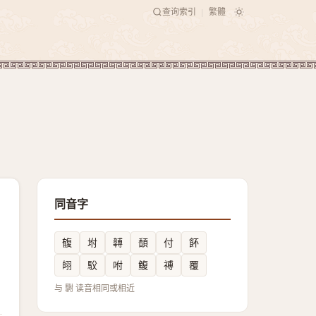
查询索引
繁體
|
同音字
㬼
坿
䪙
䫝
付
䬪
䎅
䭸
咐
鳆
禣
覆
与 䮛 读音相同或相近