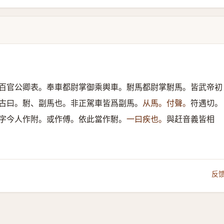
百官公卿表。奉車都尉掌御乘輿車。駙馬都尉掌駙馬。皆武帝初
古曰。駙、副馬也。非正駕車皆爲副馬。
从馬。付聲。
符遇切。
字今人作附。或作傅。依此當作駙。
一曰疾也。
與赶音義皆相
反