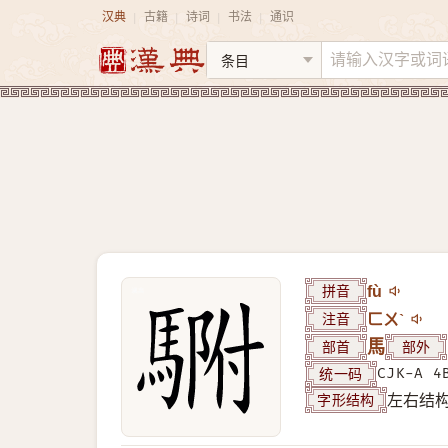
汉典
古籍
诗词
书法
通识
|
|
|
|
拼音
fù
注音
ㄈㄨˋ
部首
馬
部外
统一码
CJK-A 4
字形结构
左右结