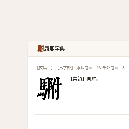
䮛
康熙字典
【亥集上】【馬字部】 康熙笔画：18 部外笔画：8
【集韻】同駙。