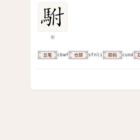
駙
五笔
仓颉
郑码
cbwf
sfnli
cund