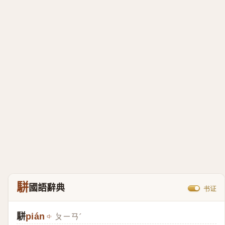
駢
國語辭典
书证
駢
pián
ㄆㄧㄢˊ