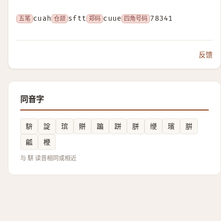
五笔
cuah
仓颉
sftt
郑码
cuue
四角号码
78341
反馈
同音字
䮁
諚
瑸
賆
蹁
跰
胼
缏
璸
腁
㼐
楩
与 駢 读音相同或相近