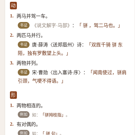
动
两马并驾一车。
1.
书证
《说文解字·马部》
：
「 骈 ，驾二马也。」
两匹马并行。
2.
书证
唐·薛涛〈送郑眉州〉诗：
「双旌千骑 骈 东
陌，独有罗敷望上头。」
两物并列。
3.
书证
宋·曹勋〈出入塞诗·序〉：
「闻南使过，骈肩
引颈，气哽不得语。」
形
两物相连的。
1.
例如
如：
。
「骈拇枝指」
有对偶的。
2.
例如
如：
。
「 骈 句」