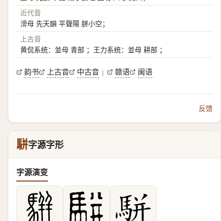
近代音
滂母 先天韻 平聲陽 胼小空；
上古音
黄侃系统：並母 青部 ；王力系统：並母 耕部 ；
韵书
上古音
中古音
赣语
闽语
|
反馈
駢
字源字形
字源演变