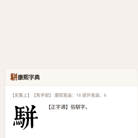
駢
康熙字典
【亥集上】【馬字部】 康熙笔画：16 部外笔画：6
【正字通】俗騈字。