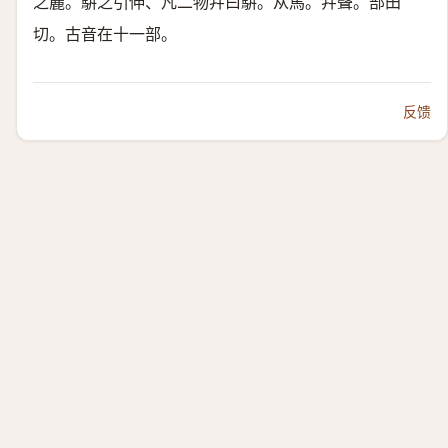
之麗。騈之引伸、凡二物幷曰騈。
从馬。幷聲。
部田
切。古音在十一部。
反馈