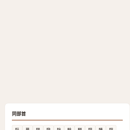
同部首
馯
驀
騴
驐
駼
験
騨
驙
驣
騪