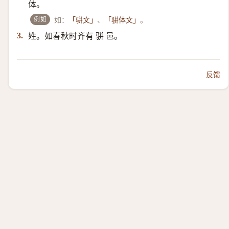
体。
例如
如：
、
。
「骈文」
「骈体文」
姓。如春秋时齐有 骈 邑。
3.
反馈