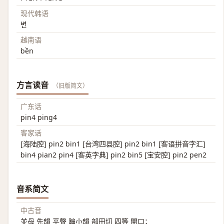
现代韩语
변
越南语
bền
方言读音
（旧版简文）
广东话
pin4 ping4
客家话
[海陆腔] pin2 bin1 [台湾四县腔] pin2 bin1 [客语拼音字汇]
bin4 pian2 pin4 [客英字典] pin2 bin5 [宝安腔] pin2 pen2
音系简文
中古音
並母 先韻 平聲 蹁小韻 部田切 四等 開口；