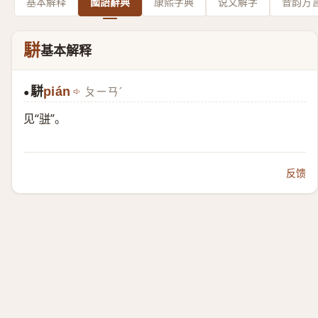
基本解释
國語辭典
康熙字典
说文解字
音韵方
駢
基本解释
駢
pián
ㄆㄧㄢˊ
●
见“
骈
”。
反馈