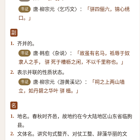
书证
唐·柳宗元〈乞巧文〉：
「骈四俪六，锦心绣
口。」
副
齐并的。
1.
书证
唐·韩愈〈杂说〉：
「故虽有名马，祗辱于奴
隶人之手， 骈 死于槽枥之闲，不以千里称也。」
表示并联的性质状态。
2.
书证
唐·柳宗元〈游黄溪记〉：
「祠之上两山墙
立，如丹碧之华叶 骈 植。」
名
地名。春秋时齐邑，故地约在今大陆地区山东省临朐
1.
县。
文体名。讲究句式整齐、对仗工整、辞藻华丽的文
2.