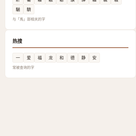
騚
䮺
与「馬」部相关的字
热搜
一
爱
福
龙
和
德
静
安
常被查询的字