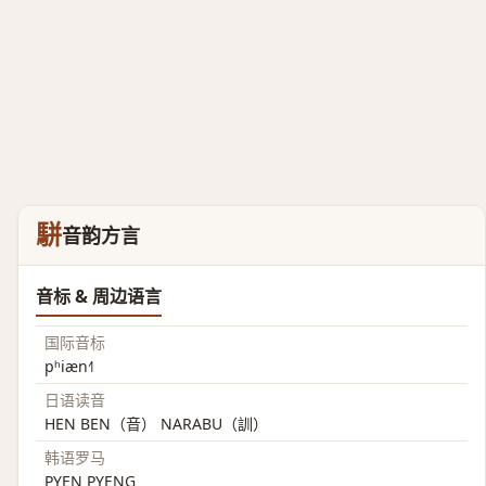
駢
音韵方言
音标 & 周边语言
国际音标
pʰiæn˧˥
日语读音
HEN BEN（音） NARABU（訓）
韩语罗马
PYEN PYENG