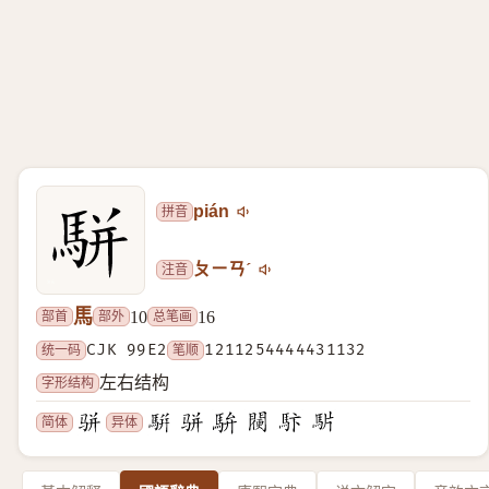
拼音
pián
注音
ㄆㄧㄢˊ
馬
部首
部外
总笔画
10
16
统一码
CJK 99E2
笔顺
1211254444431132
字形结构
左右结构
简体
异体