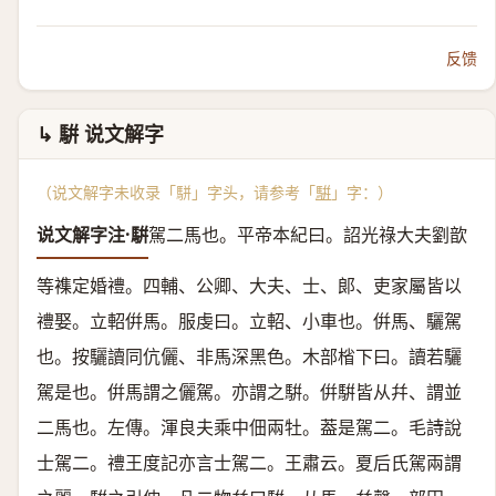
反馈
↳ 騈 说文解字
（说文解字未收录「駢」字头，请参考「
騈
」字：）
说文解字注·騈
駕二馬也。
平帝本紀曰。詔光祿大夫劉歆
等襍定婚禮。四輔、公卿、大夫、士、郞、吏家屬皆以
禮娶。立軺倂馬。服虔曰。立軺、小車也。倂馬、驪駕
也。按驪讀同伉儷、非馬深黑色。木部㮐下曰。讀若驪
駕是也。倂馬謂之儷駕。亦謂之騈。倂騈皆从幷、謂並
二馬也。左傳。渾良夫乘中佃兩牡。葢是駕二。毛詩說
士駕二。禮王度記亦言士駕二。王肅云。夏后氏駕兩謂