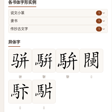
各书体字形实例
1
说文小篆
1
隶书
1
传抄古文字
异体字
骈
騈
䮁
𨵸
𩡼
𩢝