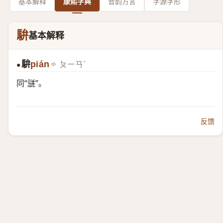
基本解释
康熙字典
音韵方言
字源字形
䮁
基本解释
䮁
pián
ㄆㄧㄢˊ
●
同“
骈
”。
反馈