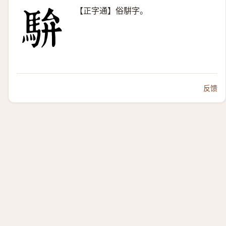
【正字通】俗騈字。
反馈