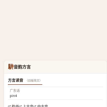
䮁
音韵方言
方言读音
（旧版简文）
广东话
pin4
韵书
上古音
中古音