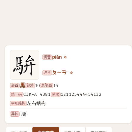
拼音
pián
注音
ㄆㄧㄢˊ
馬
部首
部外
总笔画
10
15
统一码
CJK-A 4B81
笔顺
121125444454132
字形结构
左右结构
异体