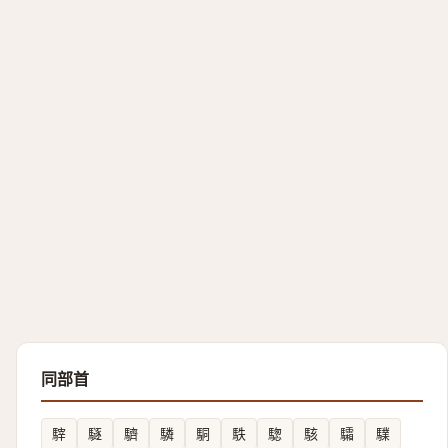
同部首
䮨
䮱
䮺
驎
駧
䭿
騘
駭
驦
驜