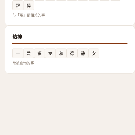
驩
騲
与「馬」部相关的字
热搜
一
爱
福
龙
和
德
静
安
常被查询的字