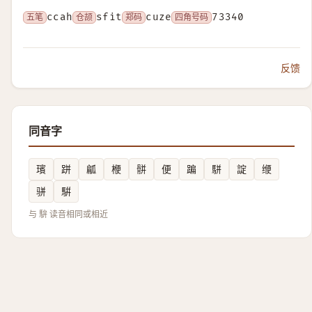
五笔
ccah
仓颉
sfit
郑码
cuze
四角号码
73340
反馈
同音字
璸
跰
㼐
楩
骿
便
蹁
駢
諚
缏
骈
騈
与 䮁 读音相同或相近