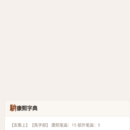
䮁
康熙字典
【亥集上】【馬字部】 康熙笔画：15 部外笔画：5