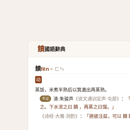
饙
國語辭典
饙
fēn
ㄈㄣ
动
蒸饭，米煮半熟后以箕漉出再蒸熟。
书证
清·朱骏声
《说文通训定声·屯部》
：
之。下水涫之曰 饙 ，再蒸之曰馏。」
《诗经·大雅·泂酌》
：
「挹彼注兹，可以 饙