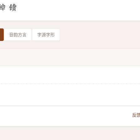
音韵方言
字源字形
反