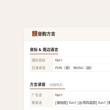
饙
音韵方言
音标 & 周边语言
国际音标
fən˥
日语读音
FUN（音） MUSU（訓）
方言读音
（旧版简文）
广东话
fan1
客家话
[海陆腔] fun1 [台湾四县腔] fun1 [