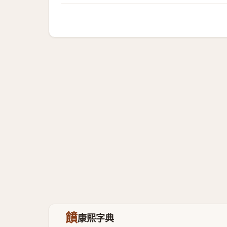
饙
康熙字典