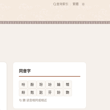
查询索引
繁體
|
同音字
吩
酚
玢
竕
錀
㬟
紛
兝
瓰
芬
鈖
朆
与 饙 读音相同或相近