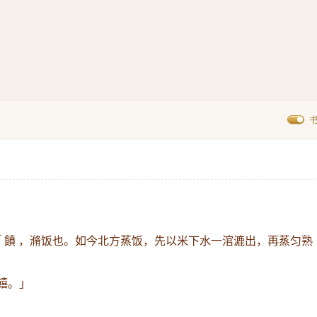
「 饙 ，滫饭也。如今北方蒸饭，先以米下水一涫漉出，再蒸匀熟
 饎。」