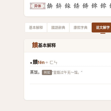
异体
基本解释
國語辭典
康熙字典
说文解字
饙
基本解释
饙
fēn
ㄈㄣ
●
蒸饭。
“釜甑过午无～馏。”
例如