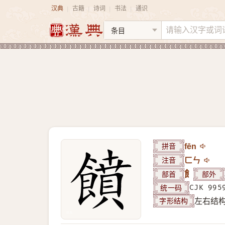
汉典
古籍
诗词
书法
通识
|
|
|
|
拼音
fēn
注音
ㄈㄣ
部首
飠
部外
统一码
CJK 995
字形结构
左右结