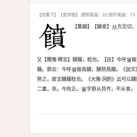
【戌集下】【食字部】 康熙笔画：22 部外笔画：13
【集韻】【韻會】
方文切，
𠀤
又【爾雅·釋言】饙餾，稔也。【註】今呼
飯
𩛢
餾。郭云：今呼
飯爲饙，饙熟爲餾。《說文
𩛢
熟之，故言饙餾稔也。《大雅·泂酌》云可以
二畫，非。今攺正。
字原从貝作，不从食。
𩛢