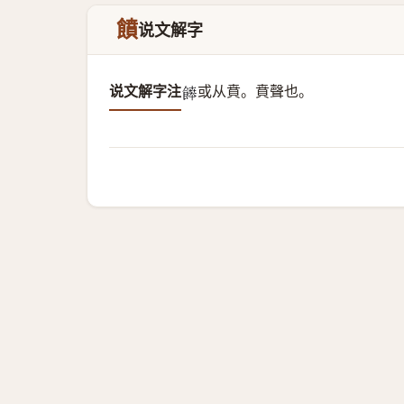
饙
说文解字
说文解字注
或从賁。
賁聲也。
𩞑