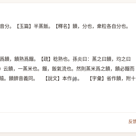
音分。【玉篇】半蒸飯。【釋名】饙，分也，衆粒各自分也。
爲饙，饙熟爲餾。【疏】稔熟也。孫炎曰：蒸之曰饙，均之曰
》云饙，一蒸米也。餾，飯氣流也。然則蒸米爲之饙，饙必餾而
饙饎。饙餴音義同。 【說文】本作
。 【字彙】省作饙，附十
𩞑
反