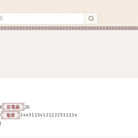
总笔画
8
20
笔顺
9
34451154121222511134
构