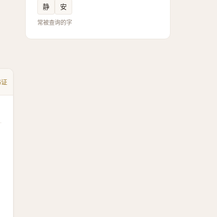
静
安
常被查询的字
书证