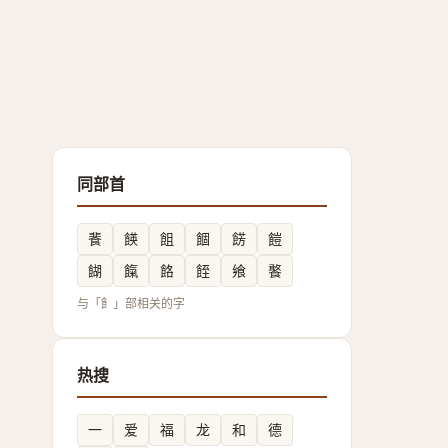
同部首
餥
䭊
飷
䭅
餝
䭓
餬
餼
餎
䬹
飨
饏
与「飠」部相关的字
热搜
一
爱
福
龙
和
德