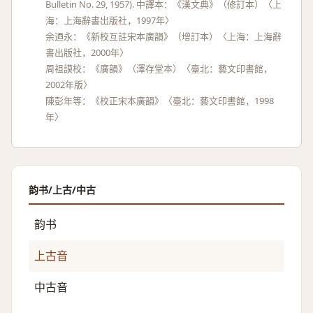
Bulletin No. 29, 1957). 中譯本：《漢文典》（修訂本）〈上
海：上海辭書出版社，1997年〉
余迺永：《新校互註宋本廣韻》（增訂本）〈上海：上海辭
書出版社，2000年〉
周祖謨校：《廣韻》（澤存堂本）〈臺北：藝文印書館，
2002年版〉
陳彭年等：《校正宋本廣韻》〈臺北：藝文印書館，1998
年〉
韵书/上古/中古
韵书
上古音
中古音