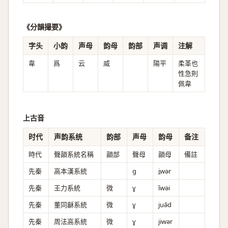
《分韻撮要》
字头
小韵
声母
韵母
韵部
声调
注解
韋
爲
云
威
陽平
柔革也
性急則
佩韋
上古音
时代
声韵系统
韵部
声母
韵母
备注
時代
聲韻系統名稱
韻部
聲母
韻母
備註
先秦
高本漢系統
ɡ
i̯wər
先秦
王力系統
微
ɣ
ǐwəi
先秦
董同龢系統
微
ɣ
juə̆d
先秦
周法高系統
微
ɣ
jiwər