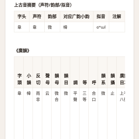
上古音摘要（声符/韵部/拟音）
字头
声符
韵部
对应广韵小韵
拟音
注解
韋
韋
微
幃
ɢʷɯl
《廣韻》
字
小
反
聲
韻
韻
韻
韻
廣韻
頭
韻
切
母
母
目
調
等
呼
系
攝
目次
韋
幃
雨
云
微
微
平
三
合
微
止
上平
非
合
聲
等
口
八微