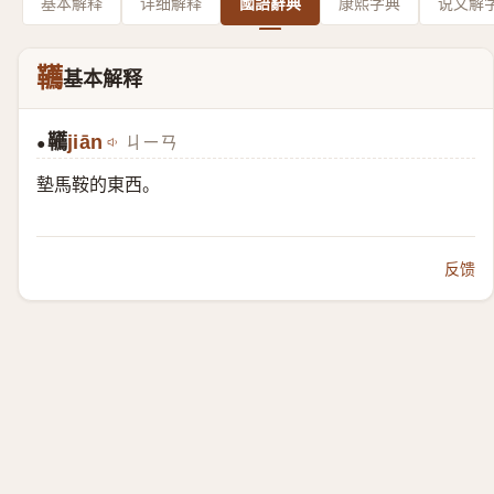
基本解释
详细解释
國語辭典
康熙字典
说文解
韉
基本解释
韉
jiān
ㄐㄧㄢ
●
墊馬鞍的東西。
反馈