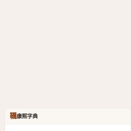
韉
康熙字典