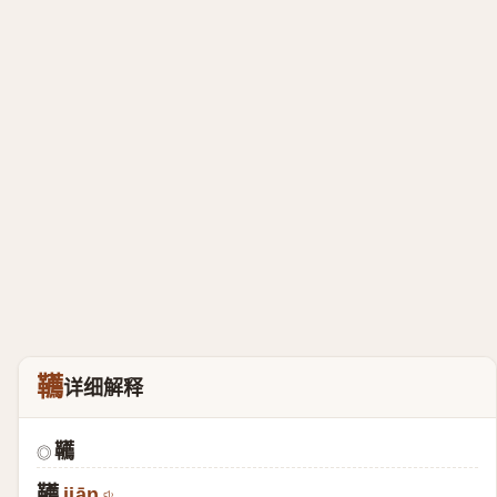
韉
详细解释
韉
◎
韉
jiān