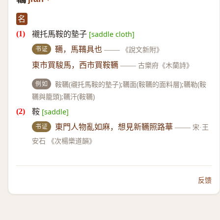
名
襯托馬鞍的墊子
[saddle cloth]
书证
韉，馬鞴具也
——
《說文新附》
東市買駿馬，西市買鞍韉
——
古樂府《木蘭詩》
例如
鞍韉(襯托馬鞍的墊子);韉面(鞍韉的面料層);韉勒(鞍
韉與籠頭);韉汗(鞍韉)
鞍
[saddle]
书证
東門人物亂如麻，想見新韉照路華
——
宋·王
安石 《次楊樂道韻》
反馈