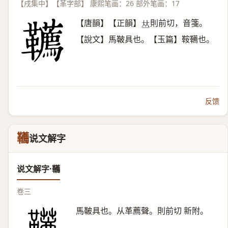
【戌集中】【革字部】 康熙笔画：26 部外笔画：17
【唐韻】【正韻】
則前切，音箋。
𠀤
【說文】馬鞁具也。【玉篇】鞍韉也。
反馈
韉
说文解字
说文解字·韉
卷三
馬鞁具也。从革薦聲。則前切 新附。