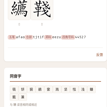
𦇩
𩋋
五笔
afao
仓颉
tjtif
郑码
eezu
四角号码
44527
反馈
同音字
篯
钘
猏
鵑
䌠
溅
坚
惤
浅
鳒
籈
兼
与 韉 读音相同或相近