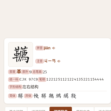
拼音
jiān
注音
ㄐㄧㄢ
革
部首
部外
总笔画
9
25
统一码
CJK 97C9
笔顺
1221251121224135221154444
字形结构
左右结构
简体
异体