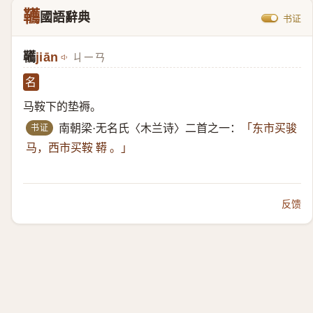
韉
國語辭典
书证
韉
jiān
ㄐㄧㄢ
名
马鞍下的垫褥。
书证
南朝梁·无名氏〈木兰诗〉二首之一：
「东市买骏
马，西市买鞍 鞯 。」
反馈