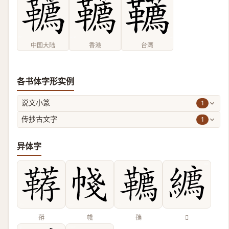
中国大陆
香港
台湾
各书体字形实例
1
说文小篆
1
传抄古文字
异体字
鞯
帴
韀
𦆉