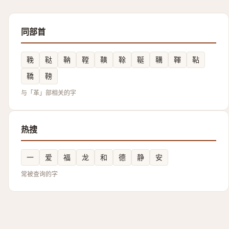
同部首
鞔
鞑
靹
鞺
䪄
䩣
䩥
鞲
䩵
䩞
鞽
䩷
与「革」部相关的字
热搜
一
爱
福
龙
和
德
静
安
常被查询的字