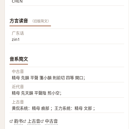
CHEN
方言读音
（旧版简文）
广东话
zin1
音系简文
中古音
精母 先韻 平聲 箋小韻 則前切 四等 開口；
近代音
精母 先天韻 平聲陰 煎小空；
上古音
黄侃系统：精母 痕部 ；王力系统：精母 文部 ；
韵书
上古音
中古音