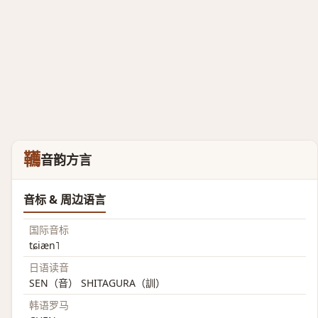
韉
音韵方言
音标 & 周边语言
国际音标
tɕiæn˥
日语读音
SEN（音） SHITAGURA（訓）
韩语罗马