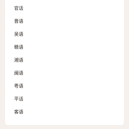
官话
晋语
吴语
赣语
湘语
闽语
粤语
平话
客语