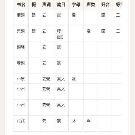
书名
摄
声调
韵目
字母
声类
开合
等第
清
廣韻
臻
去
震
澄
開
三
全
集韻
臻
去
稕
澄
開
三
全
(震)
韻略
去
震
增韻
去
震
中原
去聲
真文
照
全
中州
去聲
真文
中州
去聲
真文
洪武
去
震
牀
直
全