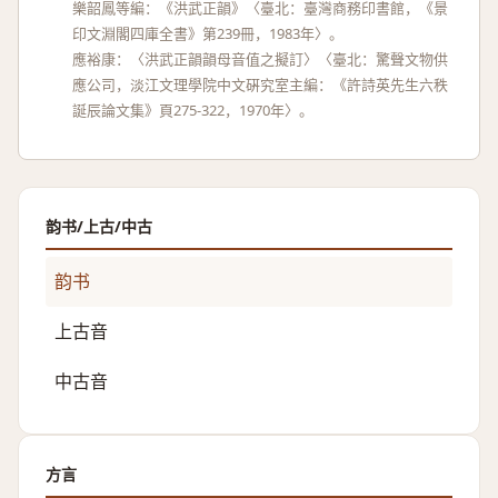
樂韶鳳等編：《洪武正韻》〈臺北：臺灣商務印書館，《景
印文淵閣四庫全書》第239冊，1983年〉。
應裕康：〈洪武正韻韻母音值之擬訂〉〈臺北：驚聲文物供
應公司，淡江文理學院中文硏究室主編：《許詩英先生六秩
誕辰論文集》頁275-322，1970年〉。
韵书/上古/中古
韵书
上古音
中古音
方言