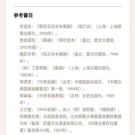
參考書目
余迺永：《新校互註宋本廣韻》（增訂本）〈上海：上海辭
書出版社，2000年〉。
周祖謨校：《廣韻》（澤存堂本）〈臺北：藝文印書館，
2002年版〉。
陳彭年等：《校正宋本廣韻》〈臺北：藝文印書館，1998
年〉。
（宋）丁度等編：《集韻》〈上海：上海古籍出版社，
1985年〉。
周德清：《中原音韻》〈北京：中國戲劇出版社，《中國古
典戲曲論著集成》第一冊，1984年〉。
寧繼福：《中原音韻表稿》〈吉林：文史出版社，1985
年〉。
王文璧：《中州音韻》，收入〔明〕程明善：《嘯餘譜》，
明萬曆年間，古歙趙善達校，北京師範大學圖書館藏明萬曆
刊本〈臺南：莊嚴文化事業有限公司，《四庫全書存目叢
書》集部第425冊，1997年〉。