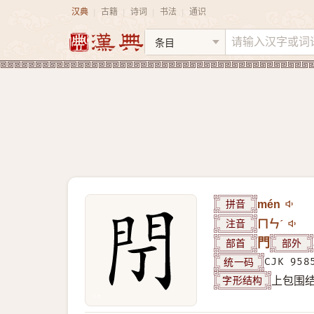
汉典
古籍
诗词
书法
通识
|
|
|
|
拼音
mén
注音
ㄇㄣˊ
部首
門
部外
统一码
CJK 958
字形结构
上包围