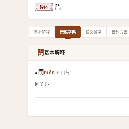
异体
基本解释
康熙字典
说文解字
音韵方言
閅
基本解释
閅
mén
ㄇㄣˊ
●
同“
门
”。