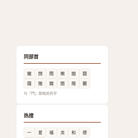
同部首
闂
閯
䦎
䦛
䦗
闘
闧
閩
䦘
䦚
䦙
䦲
与「門」部相关的字
热搜
一
爱
福
龙
和
德