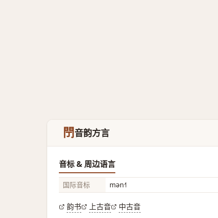
閅
音韵方言
音标 & 周边语言
国际音标
mən˧˥
韵书
上古音
中古音