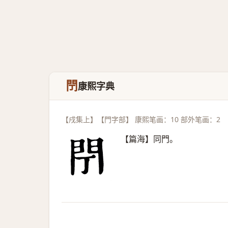
閅
康熙字典
【戌集上】【門字部】 康熙笔画：10 部外笔画：2
【篇海】同門。