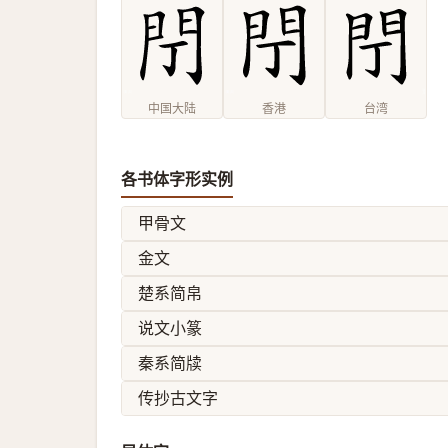
中国大陆
香港
台湾
各书体字形实例
甲骨文
金文
楚系简帛
说文小篆
秦系简牍
传抄古文字