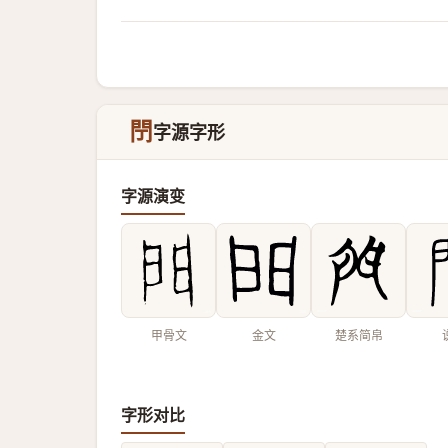
閅
字源字形
字源演变
甲骨文
金文
楚系简帛
字形对比