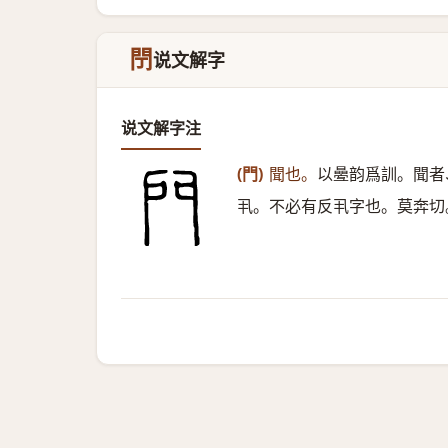
閅
说文解字
说文解字注
(門)
聞也。
以㬪韵爲訓。聞者
丮。不必有反丮字也。莫奔切