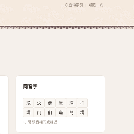
查询索引
繁體
|
同音字
㻊
汶
虋
穈
璊
扪
㙢
门
们
瞞
菛
䊟
与 閅 读音相同或相近