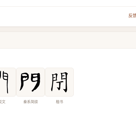
反
说文
秦系简牍
楷书