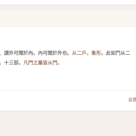
、謂外可聞於內。內可聞於外也。
从二戶。象形。
此如鬥从二
。十三部。
凡門之屬皆从門。
反