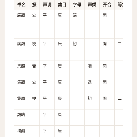
书名
摄
声调
韵目
字母
声类
开合
等第
清
廣韻
宕
平
唐
端
開
一
全
廣韻
梗
平
庚
初
開
二
次
集韻
宕
平
唐
端
開
一
全
集韻
宕
平
唐
透
開
一
次
集韻
梗
平
庚
初
開
二
次
韻略
平
唐
增韻
平
唐