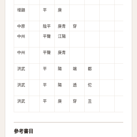
增韻
平
庚
中原
陰平
庚青
穿
次
中州
平聲
江陽
中州
平聲
庚青
洪武
平
陽
端
都
全
洪武
平
陽
透
佗
次
洪武
平
庚
穿
丑
次
參考書目