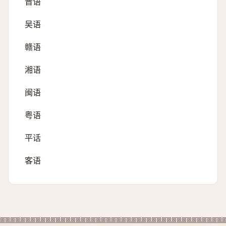
晋语
吴语
赣语
湘语
闽语
粤语
平话
客语