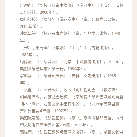
余迺永：《新校互註宋本廣韻》（增訂本）〈上海：上海辭
書出版社，2000年〉。
周祖謨校：《廣韻》（澤存堂本）〈臺北：藝文印書館，
2002年版〉。
陳彭年等：《校正宋本廣韻》〈臺北：藝文印書館，1998
年〉。
（宋）丁度等編：《集韻》〈上海：上海古籍出版社，
1985年〉。
周德清：《中原音韻》〈北京：中國戲劇出版社，《中國古
典戲曲論著集成》第一冊，1984年〉。
寧繼福：《中原音韻表稿》〈吉林：文史出版社，1985
年〉。
王文璧：《中州音韻》，收入〔明〕程明善：《嘯餘譜》，
明萬曆年間，古歙趙善達校，北京師範大學圖書館藏明萬曆
刊本〈臺南：莊嚴文化事業有限公司，《四庫全書存目叢
書》集部第425冊，1997年〉。
樂韶鳳等編：《洪武正韻》〈臺北：臺灣商務印書館，《景
印文淵閣四庫全書》第239冊，1983年〉。
應裕康：〈洪武正韻韻母音值之擬訂〉〈臺北：驚聲文物供