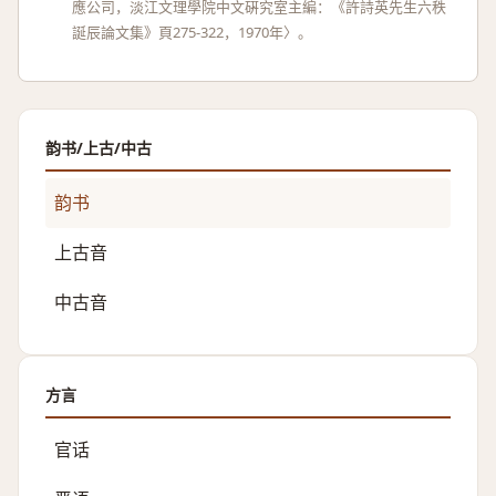
應公司，淡江文理學院中文硏究室主編：《許詩英先生六秩
誕辰論文集》頁275-322，1970年〉。
韵书/上古/中古
韵书
上古音
中古音
方言
官话