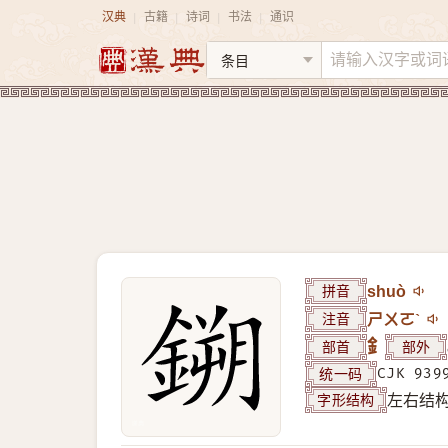
汉典
古籍
诗词
书法
通识
|
|
|
|
拼音
shuò
注音
ㄕㄨㄛˋ
部首
釒
部外
统一码
CJK 939
字形结构
左右结