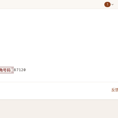
1
角号码
87120
反