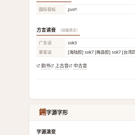
国际音标
ʂuo˥˧
方言读音
（旧版简文）
广东话
sok3
客家话
[海陆腔] sok7 [梅县腔] sok7 [台湾
韵书
上古音
中古音
鎙
字源字形
字源演变