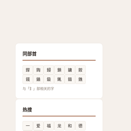
同部首
䤿
鋾
鋟
鎖
鏞
銨
鑧
䥁
鈒
錷
䥘
鐎
与「釒」部相关的字
热搜
一
爱
福
龙
和
德