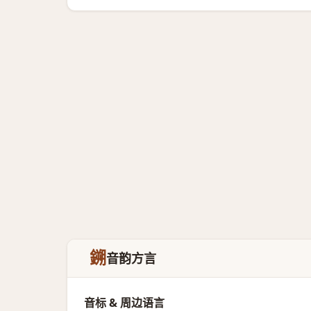
鎙
音韵方言
音标 & 周边语言