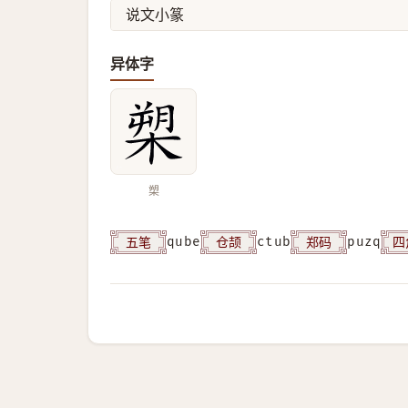
说文小篆
异体字
槊
五笔
仓颉
郑码
四
qube
ctub
puzq