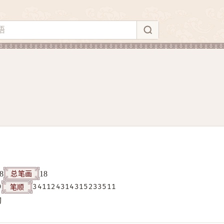
总笔画
8
18
笔顺
9
341124314315233511
构