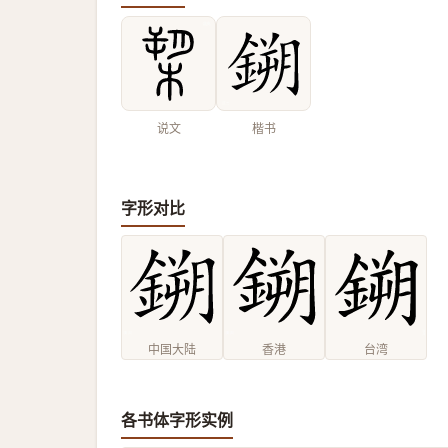
说文
楷书
字形对比
中国大陆
香港
台湾
各书体字形实例