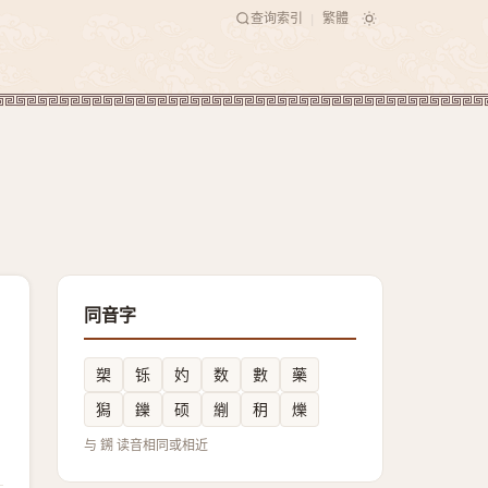
查询索引
繁體
|
同音字
槊
铄
妁
数
數
藥
獡
鑠
硕
䌃
䄴
爍
与 鎙 读音相同或相近