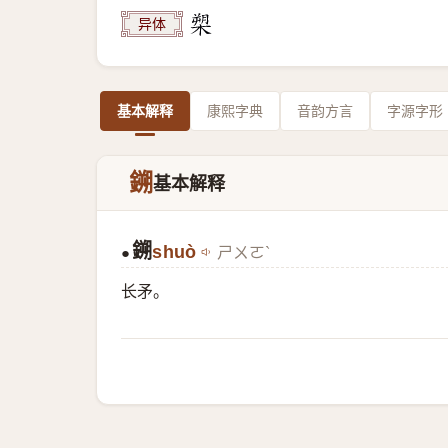
异体
基本解释
康熙字典
音韵方言
字源字形
鎙
基本解释
鎙
shuò
ㄕㄨㄛˋ
●
长矛。