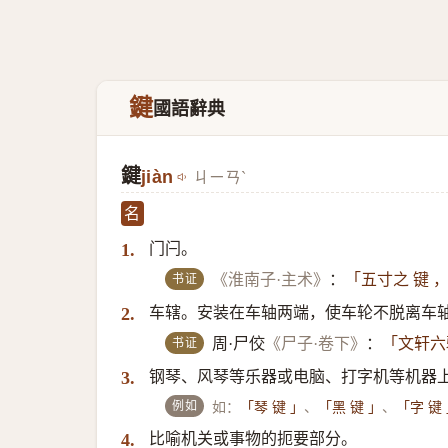
鍵
國語辭典
鍵
jiàn
ㄐㄧㄢˋ
名
门闩。
1.
书证
《淮南子·主术》
：
「五寸之 键 
车辖。安装在车轴两端，使车轮不脱离车
2.
书证
周·尸佼
《尸子·卷下》
：
「文轩六
钢琴、风琴等乐器或电脑、打字机等机器
3.
例如
如：
、
、
「琴 键 」
「黑 键 」
「字 键
比喻机关或事物的扼要部分。
4.