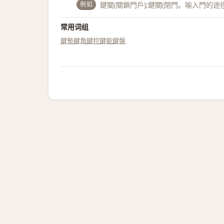
例如
鍵閽(關鎖門戶);鍵關(閉門。喻入門的途徑
常用词组
鍵墊
鍵角
鍵控
鍵能
鍵盤