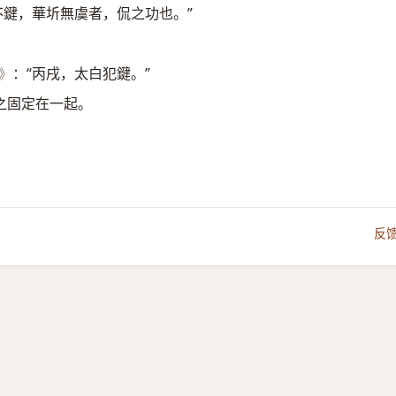
不鍵，華圻無虞者，侃之功也。”
：“丙戌，太白犯鍵。”
》
之固定在一起。
。
反