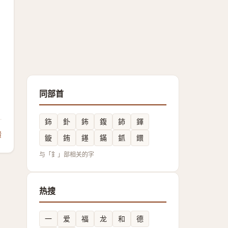
同部首
鉓
釙
鈽
鍑
鈰
鍕
馈
鏇
銪
䥓
鏋
釽
鐶
与「釒」部相关的字
热搜
一
爱
福
龙
和
德