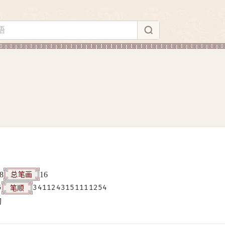
总笔画
8
16
笔顺
5
3411243151111254
构