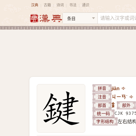
汉典
古籍
诗词
书法
通识
|
|
|
|
拼音
jiàn
注音
ㄐㄧㄢˋ
部首
釒
部外
统一码
CJK 937
字形结构
左右结