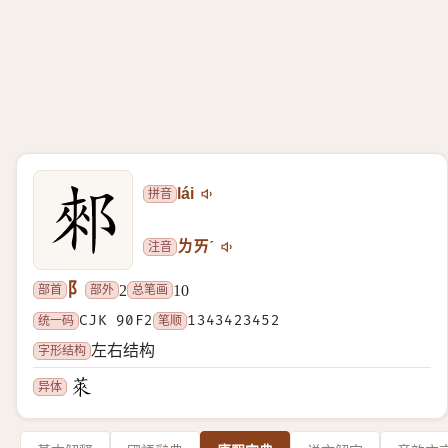
拼音
lái
注音
ㄌㄞˊ
阝
部首
部外
总笔画
2
10
统一码
CJK 90F2
笔顺
1343423452
字形结构
左右结构
异体