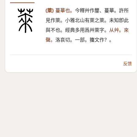
(萊)
蔓華也。
今釋艸作釐、蔓華。許所
見作萊。小雅北山有萊之萊。未知卽此
與不也。經典多用爲艸萊字。
从艸。來
聲。
洛哀切。一部。籒文作？。
反馈