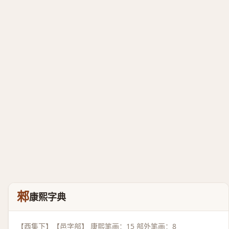
郲
康熙字典
【酉集下】【邑字部】 康熙笔画：15 部外笔画：8