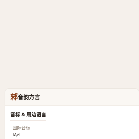
郲
音韵方言
音标 & 周边语言
国际音标
lĄi˧˥