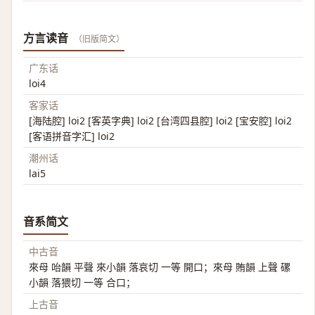
方言读音
（旧版简文）
广东话
loi4
客家话
[海陆腔] loi2 [客英字典] loi2 [台湾四县腔] loi2 [宝安腔] loi2
[客语拼音字汇] loi2
潮州话
lai5
音系简文
中古音
來母 咍韻 平聲 來小韻 落哀切 一等 開口；來母 賄韻 上聲 磥
小韻 落猥切 一等 合口；
上古音