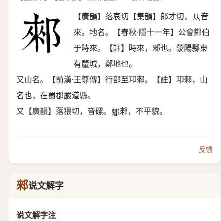
【廣韻】落哀切【集韻】郞才切，
音
𠀤
來。地名。【春秋·隱十一年】公會鄭伯
于時來。【註】時來，郲也。滎陽縣東
有釐城，鄭地也。
又山名。【前漢·王尊傳】行部至卭郲。【註】卭郲，山
名也，在蜀郡嚴道縣。
又【廣韻】落猥切，音磥。
郲，不平貌。
𨝀
反馈
郲
说文解字
说文解字注