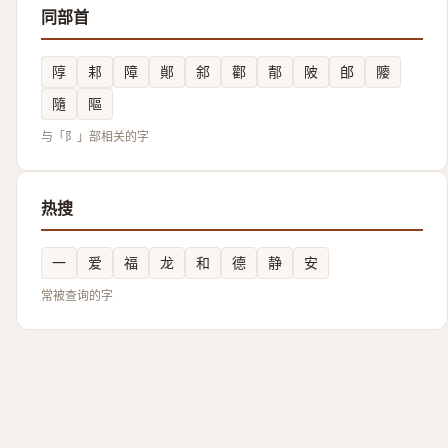
同部首
䧐
䣂
障
䣔
䣄
酄
郬
陂
郋
䧪
隨
䧢
与「阝」部相关的字
热搜
一
爱
福
龙
和
德
静
安
常被查询的字