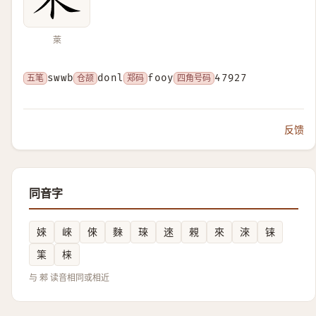
萊
五笔
swwb
仓颉
donl
郑码
fooy
四角号码
47927
反馈
同音字
婡
崍
倈
麳
琜
逨
䚅
來
淶
铼
筙
梾
与 郲 读音相同或相近