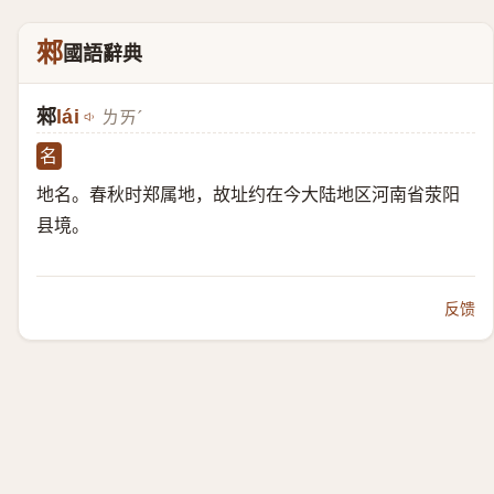
郲
國語辭典
郲
lái
ㄌㄞˊ
名
地名。春秋时郑属地，故址约在今大陆地区河南省荥阳
县境。
反馈