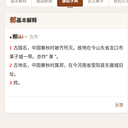
基本解释
國語辭典
康熙字典
说文解字
音韵方
郲
基本解释
郲
lái
ㄌㄞˊ
●
古国名，中国春秋时被齐所灭。故地在今山东省龙口市
莱子城一带。亦作“ 莱 ”。
古地名，中国春秋时属郑，在今河南省荥阳县东厘城旧
址。
姓。
反馈