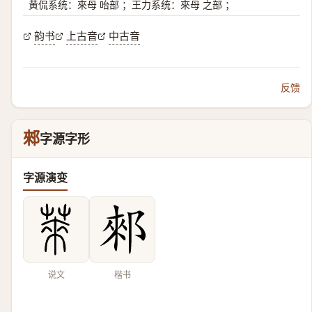
黄侃系统：來母 咍部 ；王力系统：來母 之部 ；
韵书
上古音
中古音
反馈
郲
字源字形
字源演变
说文
楷书