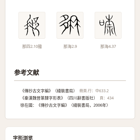
那四2.10籀
那海2.9
那海4.37
参考文献
《傳抄古文字編》（綫裝書局）
冊頁.行：中633.2
《秦漢魏晉篆隸字形表》（四川辭書版社）
頁：434
徐在國：《傳抄古文字編》〈綫裝書局，2006年〉
字形浏览