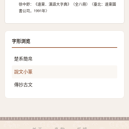
徐中舒：《遠東．漢語大字典》（全八冊）〈臺北：遠東圖
書公司，1991年〉
字形浏览
楚系簡帛
說文小篆
傳抄古文