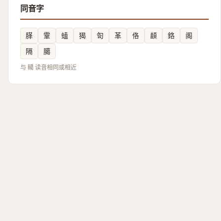
同音字
䐙
䨣
䗘
猲
匌
革
佫
䫦
鉻
阁
隔
臈
与 轕 读音相同或相近