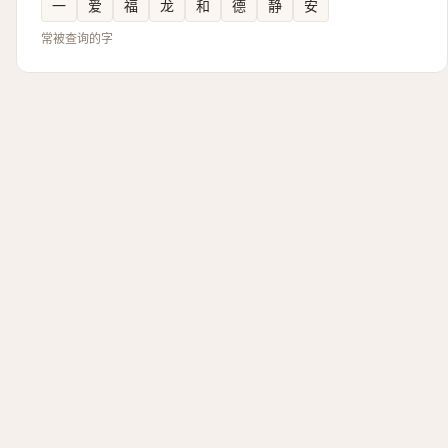
一
爱
福
龙
和
德
静
安
常被查询的字