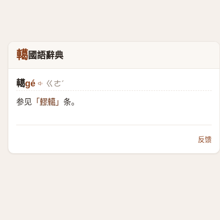
轕
國語辭典
轕
gé
ㄍㄜˊ
参见
条。
「
轇轕
」
反馈