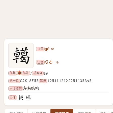
拼音
gé
注音
ㄍㄜˊ
車
部首
部外
总笔画
7
19
统一码
CJK 8F55
笔顺
1251112122251135345
字形结构
左右结构
异体