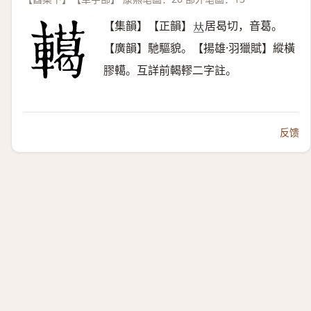
【集韻】【正韻】
居曷切，音葛。
𠀤
【廣韻】馳驅貌。【揚雄·羽獵賦】縱橫
膠轕。互詳前輵轇二字註。
反馈