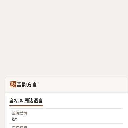
轕
音韵方言
音标 & 周边语言
国际音标
kɤ˧˥
日语读音