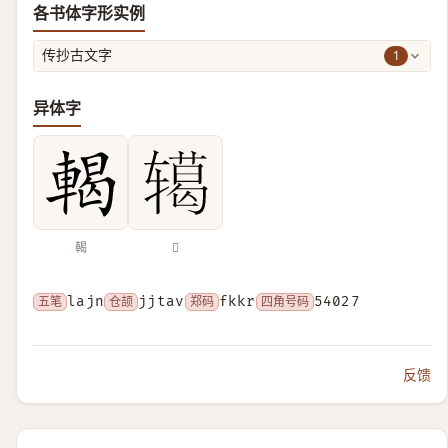
各书体字形实例
1
传抄古文字
异体字
輵
𮝺
五笔
lajn
仓颉
jjtav
郑码
fkkr
四角号码
54027
反馈