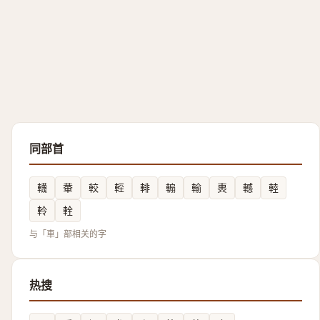
同部首
䡸
輂
較
䡖
輫
䡪
輸
軣
轗
䡜
軨
輇
与「車」部相关的字
热搜