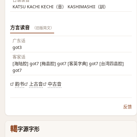
KATSU KACHI KECHI（音） KASHIMASHII（訓）
方言读音
（旧版简文）
广东话
got3
客家话
[海陆腔] got7 [梅县腔] got7 [客英字典] got7 [台湾四县腔]
got7
韵书
上古音
中古音
反馈
轕
字源字形