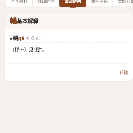
基本解释
详细解释
國語辭典
康熙字典
音韵方
轕
基本解释
轕
gé
ㄍㄜˊ
●
〔轇～〕见“
轇
”。
反馈