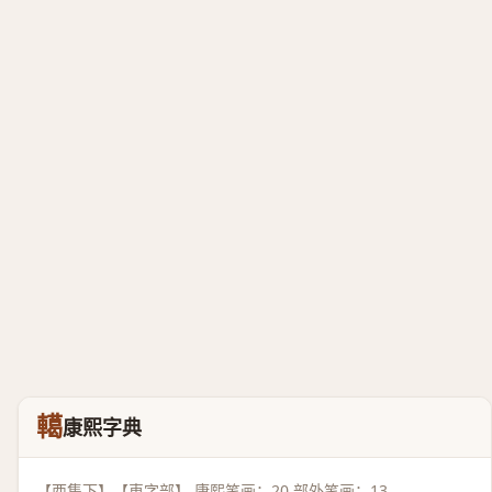
轕
康熙字典
【酉集下】【車字部】 康熙笔画：20 部外笔画：13