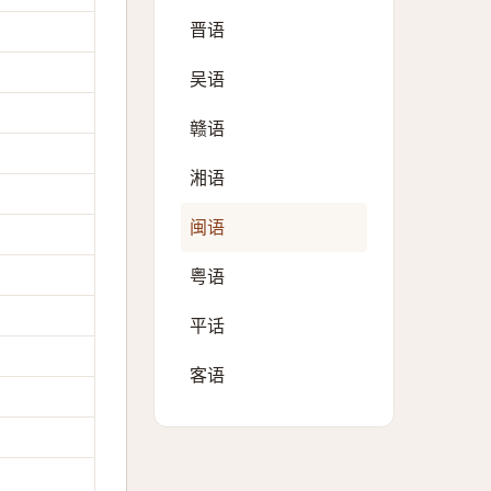
晋语
吴语
赣语
湘语
闽语
粤语
平话
客语