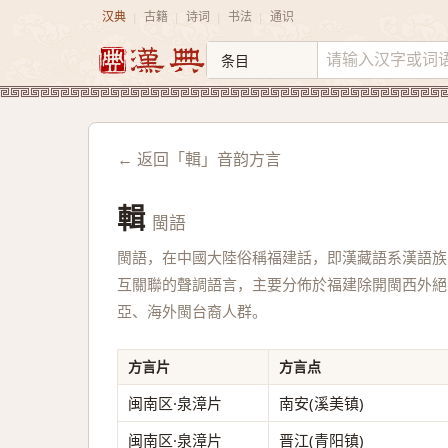
汉典
古籍
诗词
书法
通识
|
|
|
|
← 返回「輯」音韵方言
輯
閩語
閩語，在中國大陸俗稱福建話，即漢藏語系漢語族
互關聯的聲調語言，主要分佈於福建除開閩西外絕
亞、海外閩台裔人群。
方言片
方言点
闽南区·泉漳片
南安(溪美镇)
闽南区·泉漳片
晋江(青阳镇)