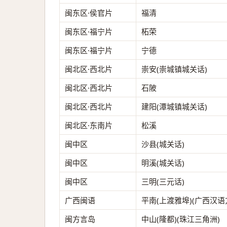
闽东区·侯官片
福清
闽东区·福宁片
柘荣
闽东区·福宁片
宁德
闽北区·西北片
崇安(崇城镇城关话)
闽北区·西北片
石陂
闽北区·西北片
建阳(潭城镇城关话)
闽北区·东南片
松溪
闽中区
沙县(城关话)
闽中区
明溪(城关话)
闽中区
三明(三元话)
广西闽语
平南(上渡雅埠)(广西汉语
闽方言岛
中山(隆都)(珠江三角洲)