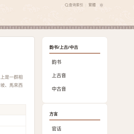
查询索引
繁體
|
韵书/上古/中古
韵书
上古音
質上是一群相
加坡、馬來西
中古音
方言
官话