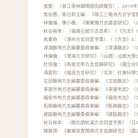
張堅：〈晉江英林鎮閩語田調報告〉，2014
詹伯慧、張日昇主編：《珠江三角洲方言字音對
林倫倫、陳小楓：《廣東閩方言語音研究》〈汕
秋谷裕幸：〈福建石陂方言音系〉〈《方言》1：7
馬重奇：〈漳州方言同音字匯〉〈《方言》3：19
漳浦縣地方志編纂委員會編：《漳浦縣志》（方
林倫倫：《澄海方言研究》〈汕頭：汕頭大學出
杜佳倫：《馬祖北竿方言音韻研究》〈國立台灣
馮愛珍：《福清方言研究》〈北京：社會科學文
古田縣地方志編纂委員會編：《古田縣志》（方
寧德市地方志編纂委員會編：《寧德市志》（方
福安市地方志編纂委員會編：《福安市志》（方
柘榮縣地方志編纂委員會編：《柘榮縣志》（方
建甌縣地方志編纂委員會編：《建甌縣志》（方
秋谷裕幸：〈閩北語松溪方言同音字表〉〈日本：
陳筱琪：《廣東陸豐閩南方言音韻研究》〈國立