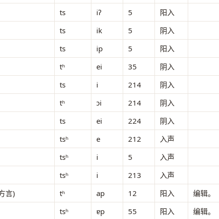
ts
iʔ
5
阳入
ts
ik
5
阴入
ts
ip
5
阳入
tʰ
ei
35
阴入
ts
i
214
阴入
tʰ
ɔi
214
阴入
ts
ei
224
阴入
tsʰ
e
212
入声
tsʰ
i
5
入声
tsʰ
i
213
入声
方言)
tʰ
ap
12
阳入
编辑。
tsʰ
ɐp
55
阳入
编辑。