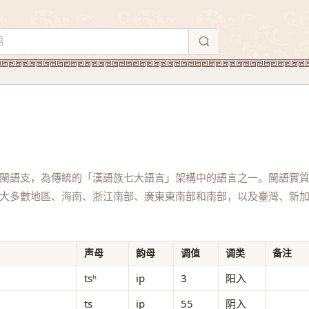
閩語支，為傳統的「漢語族七大語言」架構中的語言之一。閩語實
大多數地區、海南、浙江南部、廣東東南部和南部，以及臺灣、新
声母
韵母
调值
调类
备注
tsʰ
ip
3
阳入
ts
ip
55
阴入