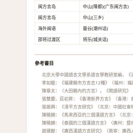
闽方言岛
中山(隆都)(广东闽方言)
闽方言岛
中山(三乡)
海外闽语
曼谷(潮州话)
邵将过渡区
将乐(城关话)
參考書目
北京大學中國語言文學系語言學教研室編，《漢
李如龍：《福建縣市方言志12種》〈福州：福建
陳章太：〈大田縣內的方言〉，《閩語研究》〈
張雙慶、莊初昇：《香港新界方言》〈香港：商
張振興：《漳平方言研究》〈北京：中國社會科
陳曉錦：《馬來西亞的三個漢語方言》〈北京：
陳曉錦：《泰國的三個漢語方言》〈廣州：暨南
謝建猷：《廣西漢語方言研究》〈南寧：廣西人