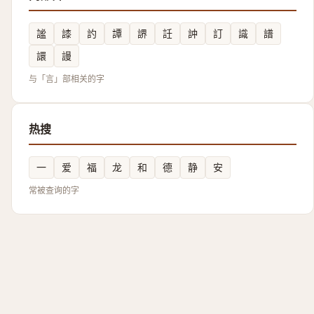
謐
䜉
訋
譚
䛺
䚾
訲
訂
識
譜
譞
謾
与「言」部相关的字
热搜
一
爱
福
龙
和
德
静
安
常被查询的字