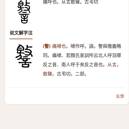
痛呼也。从言敫聲。古弔切
说文解字注
(譥)
痛嘑也。
嘑作呼。誤。譥與噭義略
同。痛嘑、若顏氏家訓所云北人呼羽罪
反之音、南人呼于來反之音也。
从言。
敫聲。
古弔切。二部。
反馈