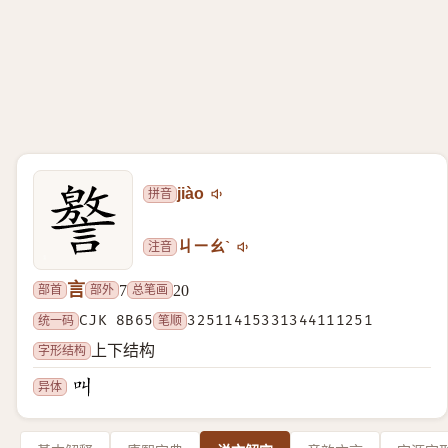
拼音
jiào
注音
ㄐㄧㄠˋ
言
部首
部外
总笔画
7
20
统一码
CJK 8B65
笔顺
32511415331344111251
字形结构
上下结构
异体