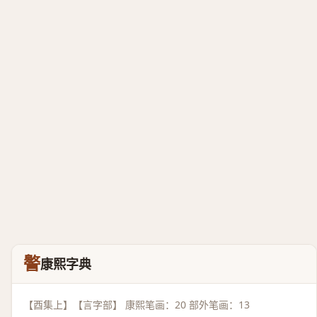
譥
康熙字典
【酉集上】【言字部】 康熙笔画：20 部外笔画：13