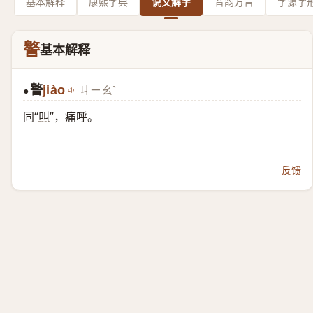
基本解释
康熙字典
说文解字
音韵方言
字源字
譥
基本解释
譥
jiào
ㄐㄧㄠˋ
●
同“
叫
”，痛呼。
反馈