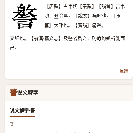
【唐韻】古弔切【集韻】【韻會】吉弔
切，
音叫。【說文】痛呼也。【玉
𠀤
篇】大呼也。【廣韻】痛聲。
又訐也。【前漢·藝文志】及譥者爲之，則苟鉤鈲析亂而
已。
反馈
譥
说文解字
说文解字·譥
卷三