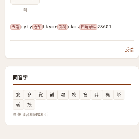
叫
五笔
ryty
仓颉
hkymr
郑码
nkms
四角号码
28601
反馈
同音字
笅
窌
覚
䚯
噭
校
窖
酵
癄
峤
轿
挍
与 譥 读音相同或相近