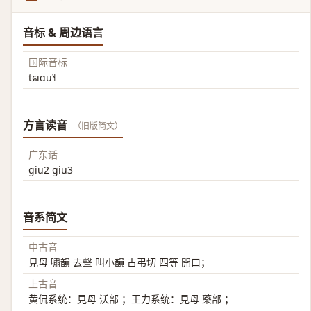
音标 & 周边语言
国际音标
tɕiɑu˥˧
方言读音
（旧版简文）
广东话
giu2 giu3
音系简文
中古音
見母 嘯韻 去聲 叫小韻 古弔切 四等 開口；
上古音
黄侃系统：見母 沃部 ；王力系统：見母 藥部 ；