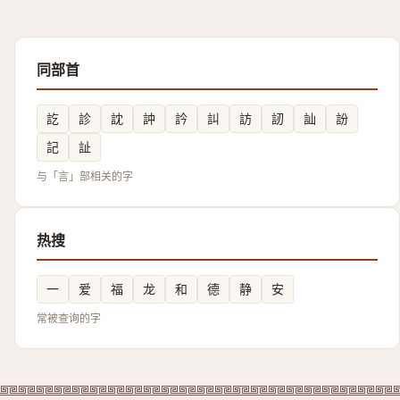
同部首
訖
診
訦
訲
訡
訆
訪
訒
訕
訜
記
訨
与「言」部相关的字
热搜
一
爱
福
龙
和
德
静
安
常被查询的字