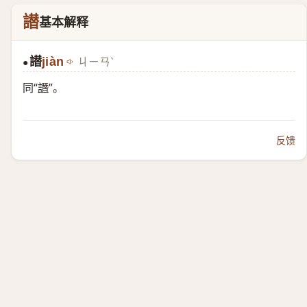
譛
基本解释
譛
jiàn
ㄐㄧㄢˋ
●
同“
譖
”。
反馈