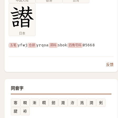
中国大陆
香港
台湾
日本
五笔
yfwj
仓颉
yrqoa
郑码
sbok
四角号码
05668
反馈
同音字
寋
瞷
漸
瞯
劒
濺
洊
溅
澗
剣
腱
袸