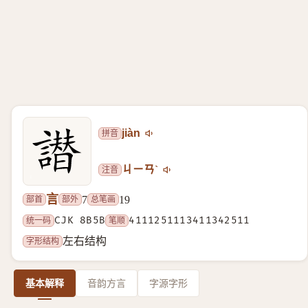
拼音
jiàn
注音
ㄐㄧㄢˋ
言
部首
部外
总笔画
7
19
统一码
CJK 8B5B
笔顺
4111251113411342511
字形结构
左右结构
基本解释
音韵方言
字源字形