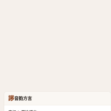
謻
音韵方言