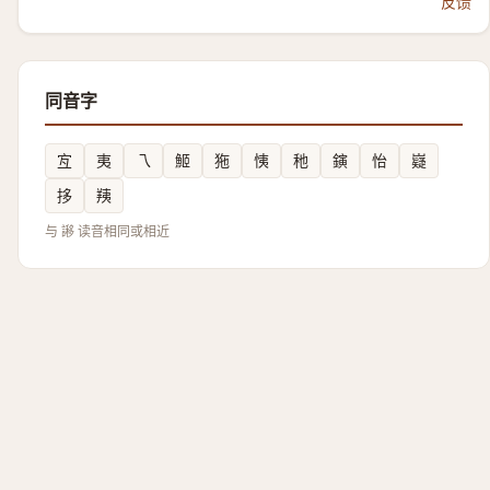
反馈
同音字
宐
夷
乁
䱌
狏
恞
䄬
鏔
怡
嶷
拸
羠
与 謻 读音相同或相近