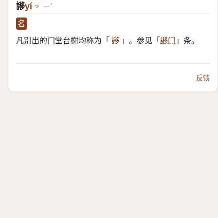
謻
yí
ㄧˊ
名
凡别出的门堂台榭均称为
。参见
条。
「 謻 」
「
謻门
」
反馈