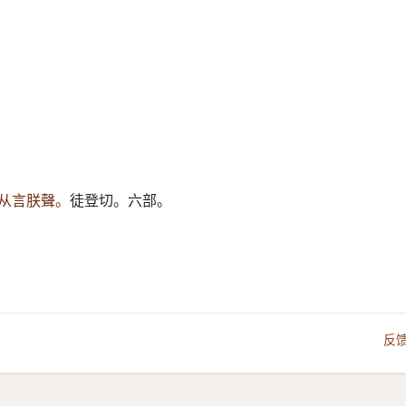
从言朕聲。
徒登切。六部。
反