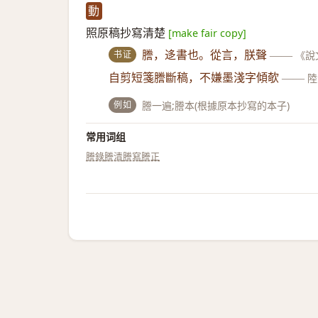
動
照原稿抄寫清楚
[make fair copy]
书证
謄，迻書也。從言，朕聲
——
《說
自剪短箋謄斷稿，不嫌墨淺字傾欹
——
陸
例如
謄一遍;謄本(根據原本抄寫的本子)
常用词组
謄錄
謄清
謄寫
謄正