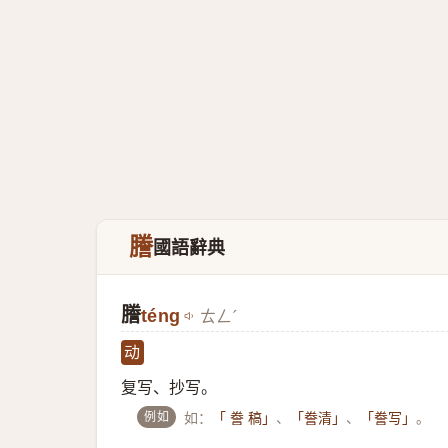
謄
國語辭典
謄
téng
ㄊㄥˊ
动
复写、抄写。
例如
如：
、
、
。
「 誊 稿」
「誊清」
「誊写」