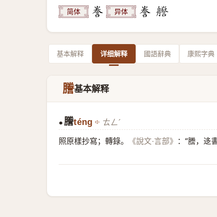
简体
异体
基本解释
详细解释
國語辭典
康熙字典
謄
基本解释
謄
téng
ㄊㄥˊ
●
照原樣抄寫；轉錄。
：“謄，迻
《說文·言部》