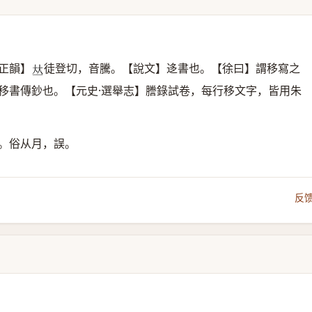
正韻】
徒登切，音騰。【說文】迻書也。【徐曰】謂移寫之
𠀤
移書傳鈔也。【元史·選舉志】謄錄試卷，每行移文字，皆用朱
。俗从月，誤。
反