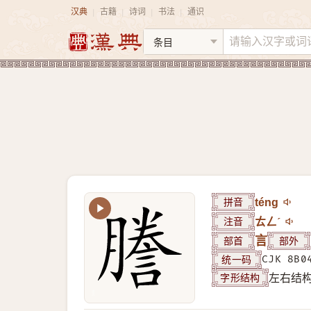
汉典
古籍
诗词
书法
通识
|
|
|
|
拼音
téng
注音
ㄊㄥˊ
部首
言
部外
统一码
CJK 8B0
字形结构
左右结