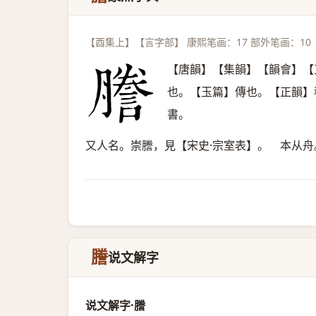
【酉集上】【言字部】 康熙笔画：17 部外笔画：10
【唐韻】【集韻】【韻會】【
也。【玉篇】傳也。【正韻】
書。
又人名。崇謄，見【宋史·宗室表】。 本从舟
謄
说文解字
说文解字·謄