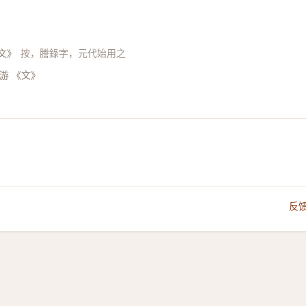
文》
按，謄錄字，元代始用之
游 《文》
反