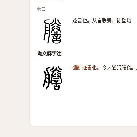
卷三
迻書也。从言朕聲。徒登切
说文解字注
(謄)
迻書也。
今人猶謂謄寫。