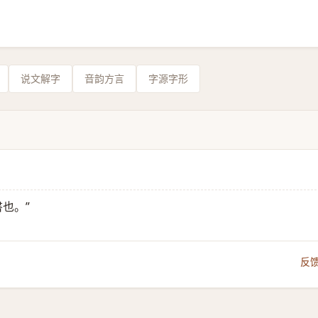
说文解字
音韵方言
字源字形
書也。”
反