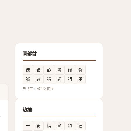
同部首
䛖
䛕
䚲
䛓
譮
䛒
誠
詖
䛑
䚷
䛔
䛇
与「言」部相关的字
热搜
一
爱
福
龙
和
德