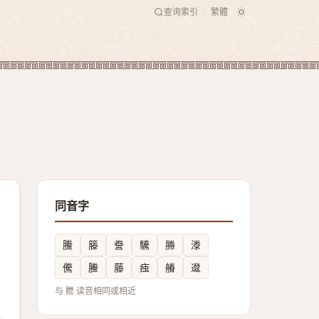
查询索引
繁體
|
同音字
鰧
籐
誊
驣
幐
漛
儯
䲢
藤
痋
䒅
邆
与 謄 读音相同或相近