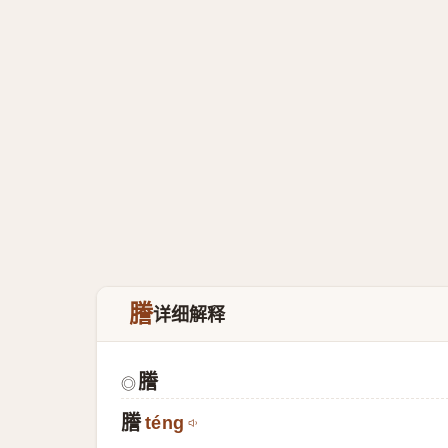
謄
详细解释
謄
◎
謄
téng