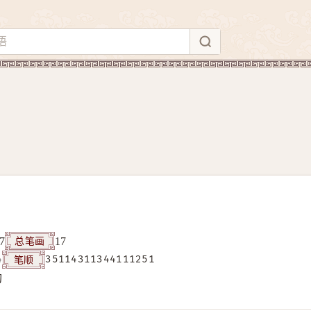
总笔画
7
17
笔顺
4
35114311344111251
构