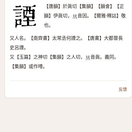
【唐韻】於眞切【集韻】【韻會】【正
韻】伊眞切，
音因。【爾雅·釋詁】敬
𠀤
也。
又人名。【南齊書】太常丞何諲之。【唐書】大都督長
史呂諲。
又【玉篇】之神切【集韻】之人切，
音眞。義同。
𠀤
【集韻】或作㖶。
反馈