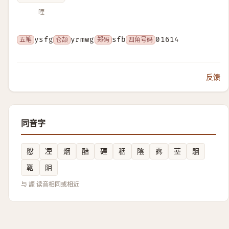
㖶
五笔
ysfg
仓颉
yrmwg
郑码
sfb
四角号码
01614
反馈
同音字
慇
凐
烟
䤃
䃌
秵
陰
霠
䓰
駰
鞇
阴
与 諲 读音相同或相近