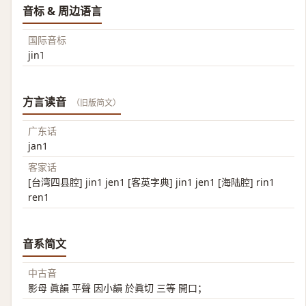
音标 & 周边语言
国际音标
jin˥
方言读音
（旧版简文）
广东话
jan1
客家话
[台湾四县腔] jin1 jen1 [客英字典] jin1 jen1 [海陆腔] rin1
ren1
音系简文
中古音
影母 眞韻 平聲 因小韻 於眞切 三等 開口；