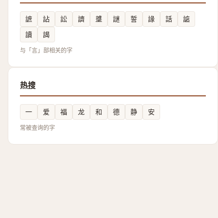
謶
詀
訟
䜞
䜃
謎
誓
䛹
話
䛸
讀
謁
与「言」部相关的字
热搜
一
爱
福
龙
和
德
静
安
常被查询的字