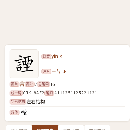
拼音
yīn
注音
ㄧㄣ
言
部首
部外
总笔画
7
16
统一码
CJK 8AF2
笔顺
4111251125221121
字形结构
左右结构
异体