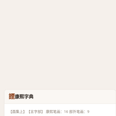
諲
康熙字典
【酉集上】【言字部】 康熙笔画：16 部外笔画：9