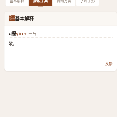
基本解释
康熙字典
音韵方言
字源字形
諲
基本解释
諲
yīn
ㄧㄣ
●
敬。
反馈