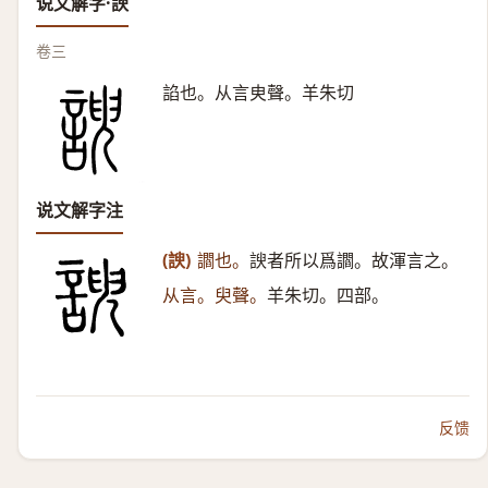
说文解字·諛
卷三
諂也。从言㬰聲。羊朱切
说文解字注
(諛)
讇也。
諛者所以爲讇。故渾言之。
从言。臾聲。
羊朱切。四部。
反馈