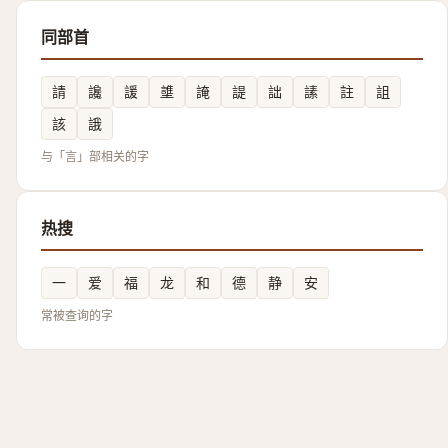
同部首
請
讒
諼
䜃
䛳
諟
詘
䛾
註
詛
該
誐
与「言」部相关的字
热搜
一
爱
福
龙
和
德
静
安
常被查询的字