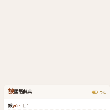
諛
國語辭典
书证
諛
yú
ㄩˊ