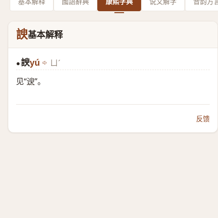
基本解释
國語辭典
康熙字典
说文解字
音韵方
諛
基本解释
諛
yú
ㄩˊ
●
见“
谀
”。
反馈