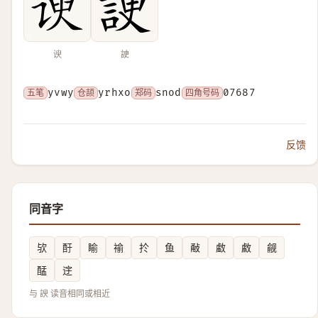
谀
䛕
五笔
yvwy
仓颉
yrhxo
郑码
snod
四角号码
07687
反馈
同音字
欤
酑
睮
䄖
扵
鱼
㪌
䲣
䱷
觎
䣿
䢓
与 諛 读音相同或相近