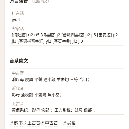
方言读音
（旧版简文）
广东话
jyu4
客家话
[海陆腔] ri2 ri5 [梅县腔] j2 [台湾四县腔] ji2 ji5 [宝安腔] ji2
ji3 [客语拼音字汇] yi2 [客英字典] ji2 ji3
音系简文
中古音
喻以母 虞韻 平聲 逾小韻 羊朱切 三等 合口；
近代音
影母 魚模韻 平聲陽 魚小空；
上古音
黄侃系统：影母 侯部 ；王力系统：餘母 侯部 ；
韵书
上古音
中古音
吴语
|