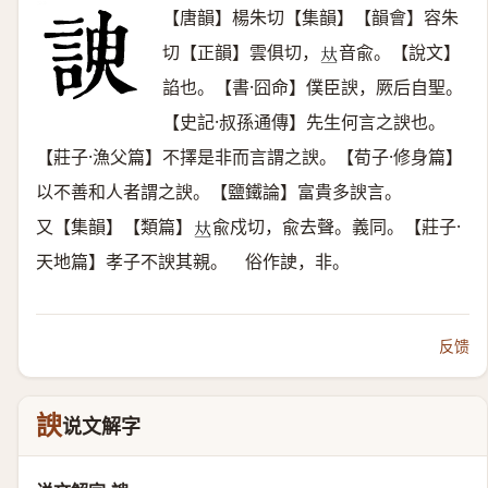
【唐韻】楊朱切【集韻】【韻會】容朱
切【正韻】雲俱切，
音兪。【說文】
𠀤
諂也。【書·囧命】僕臣諛，厥后自聖。
【史記·叔孫通傳】先生何言之諛也。
【莊子·漁父篇】不擇是非而言謂之諛。【荀子·修身篇】
以不善和人者謂之諛。【鹽鐵論】富貴多諛言。
又【集韻】【類篇】
兪戍切，兪去聲。義同。【莊子·
𠀤
天地篇】孝子不諛其親。 俗作䛕，非。
反馈
諛
说文解字