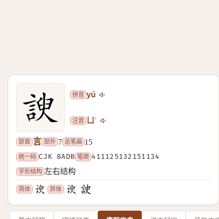
拼音
yú
注音
ㄩˊ
言
部首
部外
总笔画
7
15
统一码
CJK 8ADB
笔顺
411125132151134
字形结构
左右结构
简体
异体