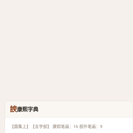
諛
康熙字典
【酉集上】【言字部】 康熙笔画：16 部外笔画：9