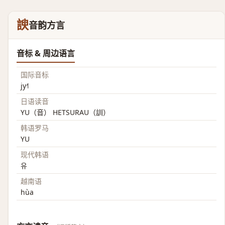
諛
音韵方言
音标 & 周边语言
国际音标
jy˧˥
日语读音
YU（音） HETSURAU（訓）
韩语罗马
YU
现代韩语
유
越南语
hùa