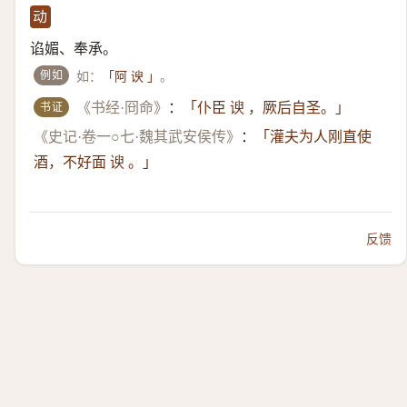
动
谄媚、奉承。
例如
如：
。
「阿 谀 」
书证
《书经·冏命》
：
「仆臣 谀 ，厥后自圣。」
《史记·卷一○七·魏其武安侯传》
：
「灌夫为人刚直使
酒，不好面 谀 。」
反馈