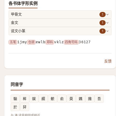
各书体字形实例
1
甲骨文
1
金文
1
说文小篆
五笔
ijmy
仓颉
ewlb
郑码
vklz
四角号码
36127
反馈
同音字
騟
桙
娱
䞕
鯲
俞
萸
媀
雓
吾
於
舁
与 湡 读音相同或相近