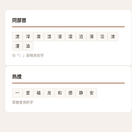
同部首
漂
滓
灖
渨
溍
濛
洦
㵺
洰
渣
瀽
洫
与「氵」部相关的字
热搜
一
爱
福
龙
和
德
静
安
常被查询的字