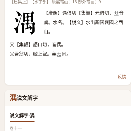
【巳集上】【水字部】 康熙笔画：13 部外笔画：9
【廣韻】遇俱切【集韻】元俱切，
音
𠀤
虞。水名。【說文】水出趙國襄國之西
山。
又【集韻】語口切，音偶。
又吾翁切，㟅上聲。義
同。
𠀤
反馈
湡
说文解字
说文解字·湡
卷十一