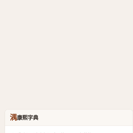
湡
康熙字典