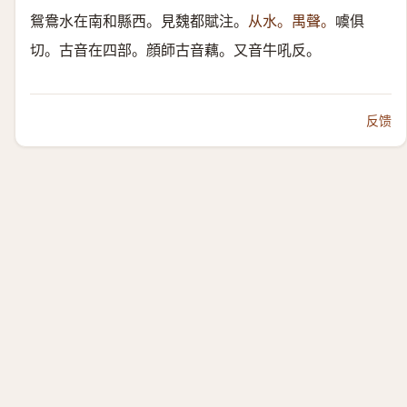
鴛鴦水在南和縣西。見魏都賦注。
从水。禺聲。
噳俱
切。古音在四部。顔師古音藕。又音牛吼反。
反馈