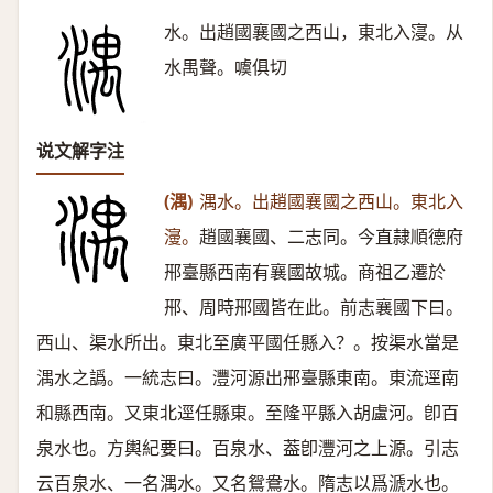
水。出趙國襄國之西山，東北入寖。从
水禺聲。噳俱切
说文解字注
(湡)
湡水。出趙國襄國之西山。東北入
濅。
趙國襄國、二志同。今直隷順德府
郉臺縣西南有襄國故城。商祖乙遷於
郉、周時郉國皆在此。前志襄國下曰。
西山、渠水所出。東北至廣平國任縣入？。按渠水當是
湡水之譌。一統志曰。灃河源出郉臺縣東南。東流逕南
和縣西南。又東北逕任縣東。至隆平縣入胡盧河。卽百
泉水也。方輿紀要曰。百泉水、葢卽灃河之上源。引志
云百泉水、一名湡水。又名鴛鴦水。隋志以爲㴲水也。