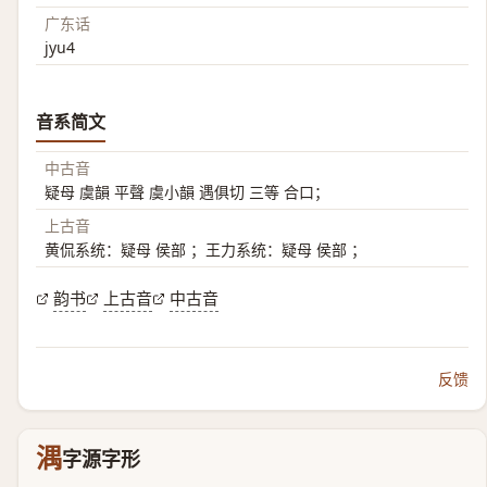
广东话
jyu4
音系简文
中古音
疑母 虞韻 平聲 虞小韻 遇俱切 三等 合口；
上古音
黄侃系统：疑母 侯部 ；王力系统：疑母 侯部 ；
韵书
上古音
中古音
反馈
湡
字源字形