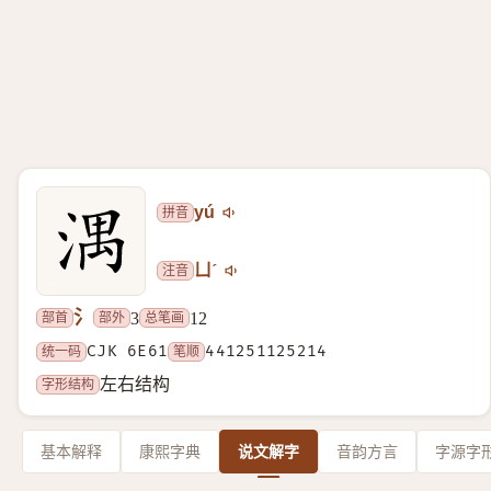
拼音
yú
注音
ㄩˊ
氵
部首
部外
总笔画
3
12
统一码
CJK 6E61
笔顺
441251125214
字形结构
左右结构
基本解释
康熙字典
说文解字
音韵方言
字源字