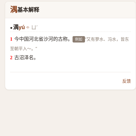
湡
基本解释
湡
yú
ㄩˊ
●
今中国河北省沙河的古称。
“又有蓼水、冯水，皆东
例如
至朝平入～。”
古沼泽名。
反馈