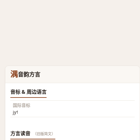
湡
音韵方言
音标 & 周边语言
国际音标
jy˧˥
方言读音
（旧版简文）