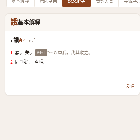
基本解释
康熙字典
说文解字
音韵方言
字源字
誐
基本解释
誐
é
ㄜˊ
●
嘉，美。
“～以益我，我其收之。”
例如
同“
哦
”，吟哦。
反馈