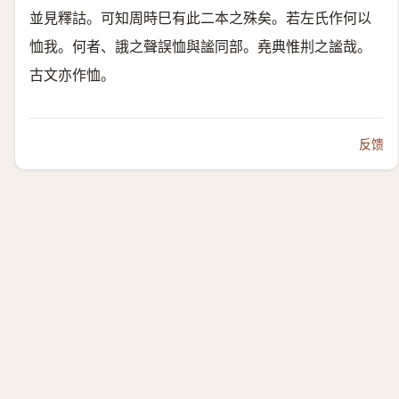
並見釋詁。可知周時巳有此二本之殊矣。若左氏作何以
恤我。何者、誐之聲誤恤與謐同部。堯典惟㓝之謐哉。
古文亦作恤。
反馈