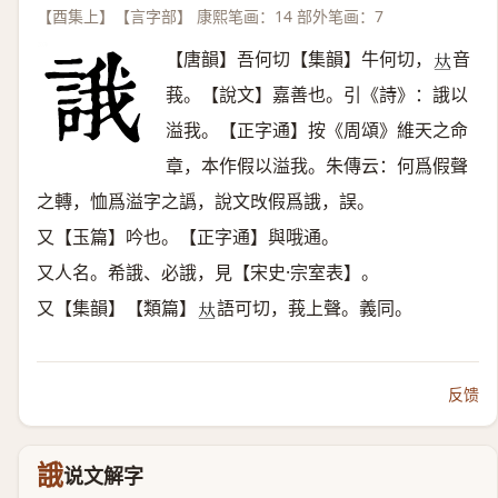
【酉集上】【言字部】 康熙笔画：14 部外笔画：7
【唐韻】吾何切【集韻】牛何切，
音
𠀤
莪。【說文】嘉善也。引《詩》：誐以
溢我。【正字通】按《周頌》維天之命
章，本作假以溢我。朱傳云：何爲假聲
之轉，恤爲溢字之譌，說文攺假爲誐，誤。
又【玉篇】吟也。【正字通】與哦通。
又人名。希誐、必誐，見【宋史·宗室表】。
又【集韻】【類篇】
語可切，莪上聲。義同。
𠀤
反馈
誐
说文解字