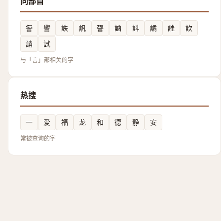
同部首
諐
讏
詄
訉
䛒
訩
䚵
譎
䜅
䚿
誚
試
与「言」部相关的字
热搜
一
爱
福
龙
和
德
静
安
常被查询的字