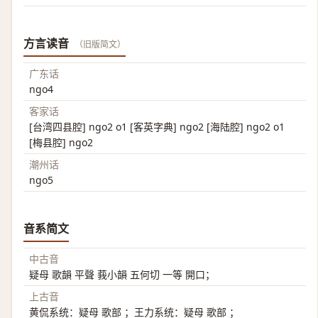
方言读音
（旧版简文）
广东话
ngo4
客家话
[台湾四县腔] ngo2 o1 [客英字典] ngo2 [海陆腔] ngo2 o1
[梅县腔] ngo2
潮州话
ngo5
音系简文
中古音
疑母 歌韻 平聲 莪小韻 五何切 一等 開口；
上古音
黄侃系统：疑母 歌部 ；王力系统：疑母 歌部 ；