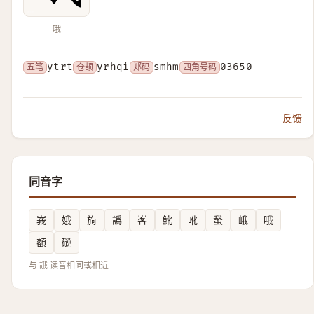
哦
五笔
ytrt
仓颉
yrhqi
郑码
smhm
四角号码
03650
反馈
同音字
峩
娥
㫊
譌
峉
魤
吪
䖸
峨
哦
額
磀
与 誐 读音相同或相近