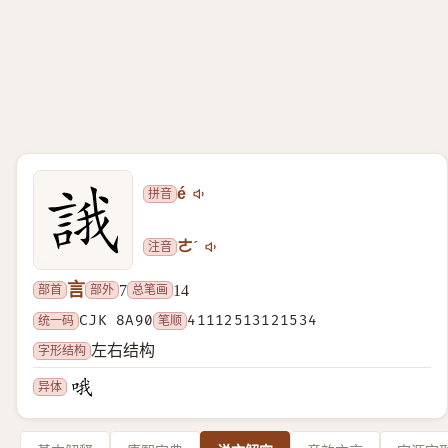
拼音
é
注音
ㄜˊ
言
部首
部外
总笔画
7
14
统一码
CJK 8A90
笔顺
41112513121534
字形结构
左右结构
异体