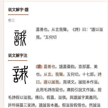
说文解字·誐
卷三
嘉善也。从言我聲。《詩》曰：“誐以溢
我。”五何切
说文解字注
(誐)
嘉善也。
誐嘉曡韵。壴部嘉、美
也。
从言。我聲。
五何切。十七部。
詩
曰。誐以謐我。
周頌文。謐鉉本作溢。
此用毛詩改竄也。廣韵引說文作謐。按
毛詩假以溢我。傳曰。假嘉、溢愼。與誐謐字異義同。
許所偁葢三家詩。誐謐皆本義。假溢皆假借也。然謐溢