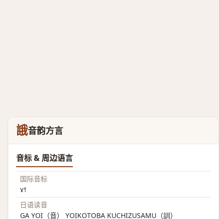
誐
音韵方言
音标 & 周边语言
国际音标
ɤ˧˥
日语读音
GA YOI（音） YOIKOTOBA KUCHIZUSAMU（訓）