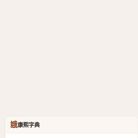
誐
康熙字典