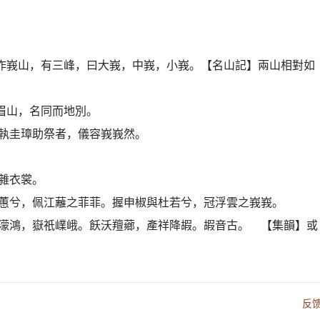
作峩山，有三峰，曰大峩，中峩，小峩。【名山記】兩山相對如
眉山，名同而地別。
】執圭璋助祭者，儀容峩峩然。
雜衣裳。
挾蕙兮，佩江蘺之菲菲。握申椒與杜若兮，冠浮雲之峩峩。
鬼濛鴻，嶽祇嶫峨。飫沃羶薌，產祥降嘏。嘏音古。 【集韻】或
反