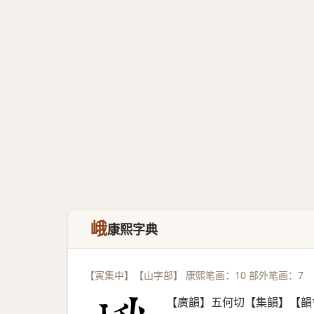
峨
康熙字典
【寅集中】【山字部】 康熙笔画：10 部外笔画：7
【廣韻】五何切【集韻】【韻