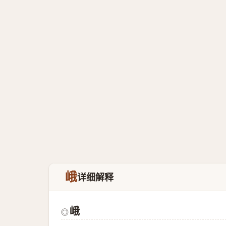
峨
详细解释
峨
◎