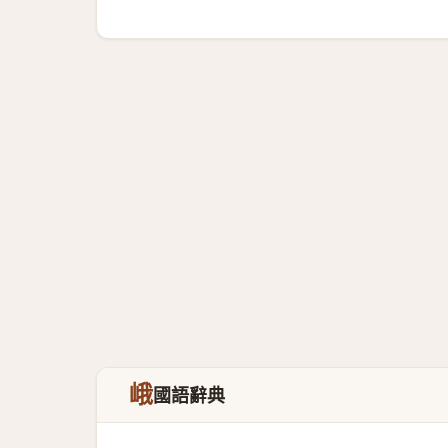
峨
國語辭典