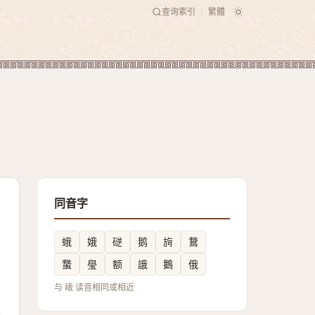
查询索引
繁體
|
同音字
蛾
娥
磀
鹅
㫊
鵞
䖸
㼂
额
誐
鵝
俄
与 峨 读音相同或相近