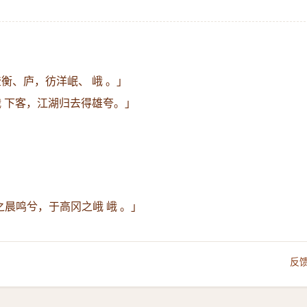
衡、庐，彷洋岷、 峨 。」
峨 下客，江湖归去得雄夸。」
之晨鸣兮，于高冈之峨 峨 。」
反