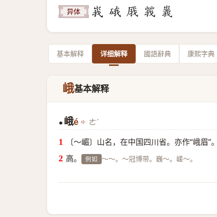
异体
基本解释
详细解释
國語辭典
康熙字典
峨
基本解释
峨
é
ㄜˊ
●
〔～嵋〕山名，在中国四川省。亦作“峨眉”
高。
～～。～冠博带。巍～。嵯～。
例如