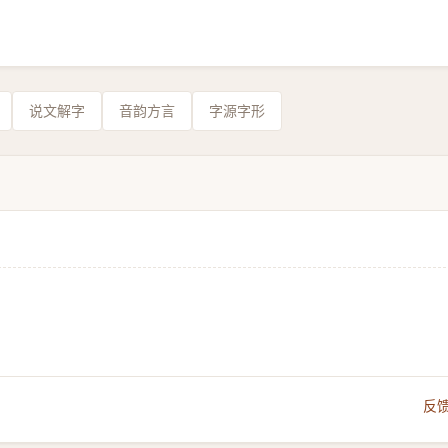
说文解字
音韵方言
字源字形
。
反