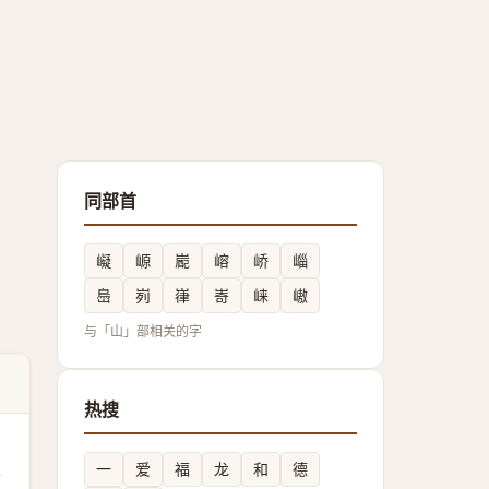
同部首
㠜
㟲
嶏
嵱
峤
崰
㠀
峛
嵂
㟢
崃
㠂
与「山」部相关的字
热搜
一
爱
福
龙
和
德