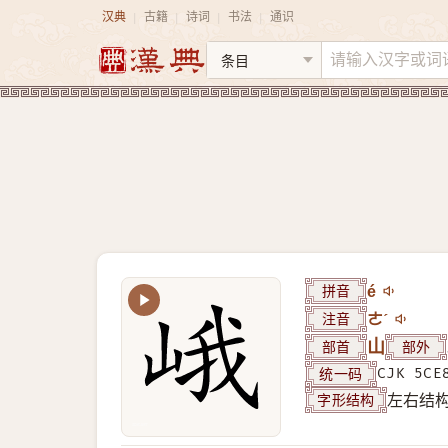
汉典
古籍
诗词
书法
通识
|
|
|
|
拼音
é
注音
ㄜˊ
部首
山
部外
统一码
CJK 5CE
字形结构
左右结