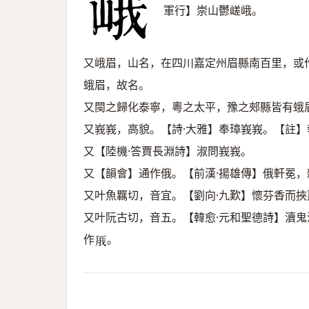
軍行】崇山鬱嵯峨。
又峨眉，山名，在四川嘉定州眉縣南百里，或
蛾眉，故名。
又閩之歸化泰寧，粵之太平，豫之郟縣皆有蛾
又峩峩，高貌。【詩·大雅】奉璋峩峩。【註
又【陸機·答賈長淵詩】淑問峩峩。
又【韻會】通作俄。【前漢·揚雄傳】俄軒冕，
又叶魚羈切，音宜。【劉向·九歎】懷芬香而
又叶阮古切，音五。【韓愈·元和聖德詩】瀆
作
。
𠩙