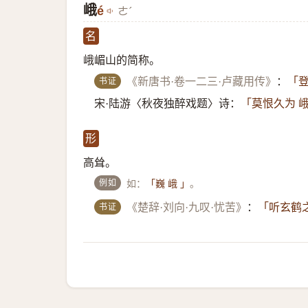
峨
é
ㄜˊ
名
峨嵋山的简称。
书证
《新唐书·卷一二三·卢藏用传》
：
「登
宋·陆游〈秋夜独醉戏题〉诗：
「莫恨久为 
形
高耸。
例如
如：
。
「巍 峨 」
书证
《楚辞·刘向·九叹·忧苦》
：
「听玄鹤