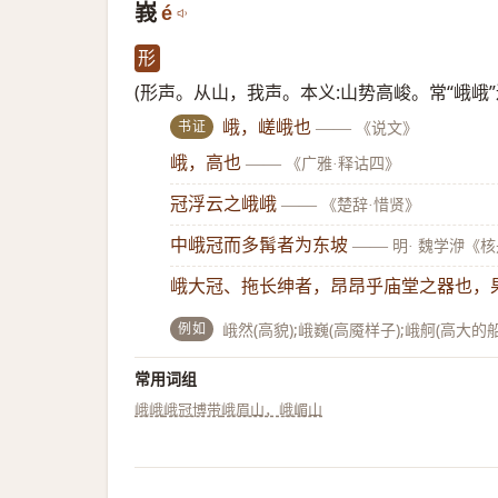
峩
é
形
(形声。从山，我声。本义:山势高峻。常“峨峨
书证
峨，嵯峨也
——
《说文》
峨，高也
——
《广雅·释诂四》
冠浮云之峨峨
——
《楚辞·惜贤》
中峨冠而多髯者为东坡
——
明· 魏学洢《
峨大冠、拖长绅者，昂昂乎庙堂之器也，
例如
峨然(高貌);峨巍(高魇样子);峨舸(高大的船
常用词组
峨峨
峨冠博带
峨眉山，峨嵋山