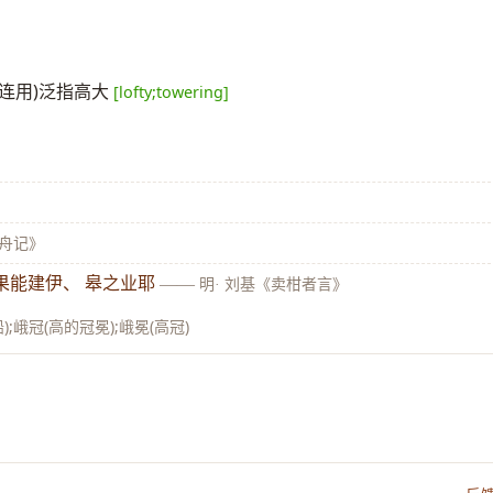
”连用)泛指高大
[lofty;towering]
核舟记》
果能建伊、 皋之业耶
——
明· 刘基《卖柑者言》
);峨冠(高的冠冕);峨冕(高冠)