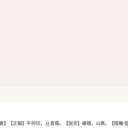
會】【正韻】牛何切，
音莪。【說文】嵯峨，山高。【陸機·
𠀤