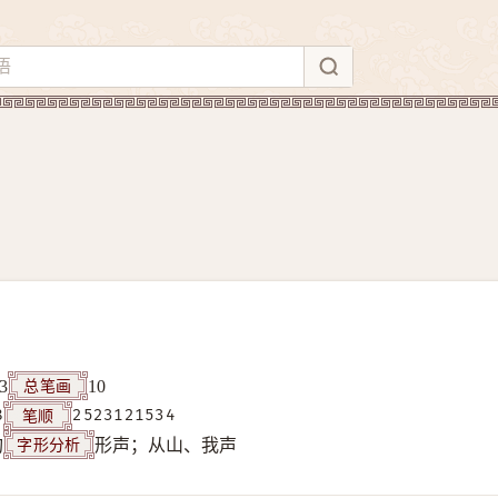
总笔画
3
10
笔顺
8
2523121534
字形分析
构
形声；从山、我声