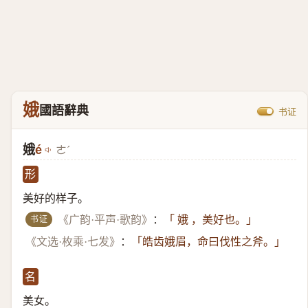
娥
國語辭典
书证
娥
é
ㄜˊ
形
美好的样子。
书证
《广韵·平声·歌韵》
：
「 娥 ，美好也。」
《文选·枚乘·七发》
：
「皓齿娥眉，命曰伐性之斧。」
名
美女。