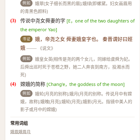
例如
娥翠(女子细长而黑的眉);娥绿(即螺黛。妇女画眉用
的青黑色颜料)
传说中尧女舜妻的字
[E，one of the two daughters of
the emperor Yao]
书证
娥，帝尧之女 舜妻娥皇字也。 秦晋谓好曰娙
娥
——
《说文》
例如
娥皇女英(相传是尧的两个女儿，同嫁给虞舜为妃。
后舜出巡时死于苍梧之野，她二人奔丧到南方，投湘水而
死)
嫦娥的简称
[Chang’e，the goddess of the moon]
例如
娥轮(月亮的别称);娥月(月亮的别称。传说月中有嫦
娥，故称);娥魄(月亮);娥轮(月亮);娥影(月光。指镜中美人的
影子或月中的嫦娥)
常用词组
娥眉
娥眉月