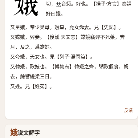
切，
音蛾。好也。【揚子·方言】秦謂
𠀤
好曰娥。
又星娥，帝少昊母。娥皇，堯女舜妻。見【史記】。
又嫦娥，羿妾。【後漢·天文志】嫦娥竊羿不死藥，奔
月，及之，爲蟾蜍。
又夸娥，天女也。見【列子·湯問篇】。
又韓娥，歌妓也。【博物志】韓娥之齊，粥歌假食，旣
去，餘響繞梁三日。
又姓。見【姓苑】。
反馈
娥
说文解字