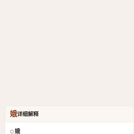
娥
详细解释
娥
◎