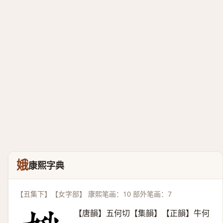
娥
康熙字典
【丑集下】【女字部】 康熙笔画：10 部外笔画：7
【唐韻】五何切【集韻】【正韻】牛何