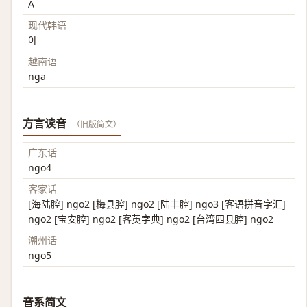
A
现代韩语
아
越南语
nga
方言读音
（旧版简文）
广东话
ngo4
客家话
[海陆腔] ngo2 [梅县腔] ngo2 [陆丰腔] ngo3 [客语拼音字汇]
ngo2 [宝安腔] ngo2 [客英字典] ngo2 [台湾四县腔] ngo2
潮州话
ngo5
音系简文