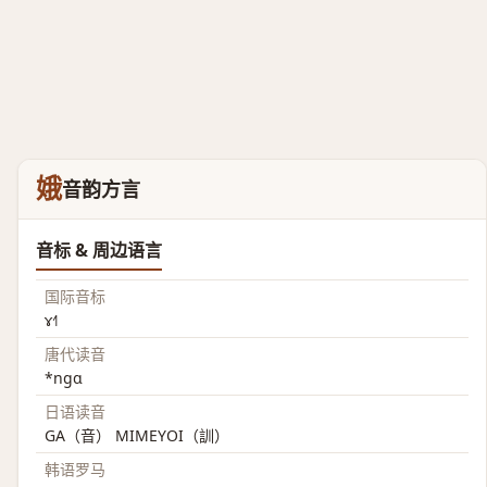
娥
音韵方言
音标 & 周边语言
国际音标
ɤ˧˥
唐代读音
*ngɑ
日语读音
GA（音） MIMEYOI（訓）
韩语罗马