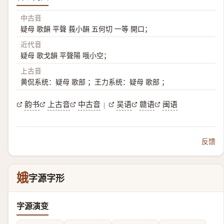
中古音
疑母 歌韻 平聲 莪小韻 五何切 一等 開口；
近代音
疑母 歌戈韻 平聲陽 哦小空；
上古音
黄侃系统：疑母 歌部 ；王力系统：疑母 歌部 ；
韵书
上古音
中古音
吴语
赣语
闽语
|
反馈
娥
字源字形
字源演变