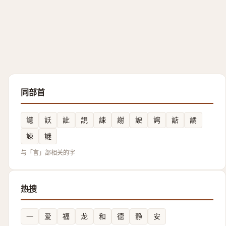
同部首
譿
訞
訿
誢
誎
謝
䛕
䛪
䛸
譎
諌
謎
与「言」部相关的字
热搜
一
爱
福
龙
和
德
静
安