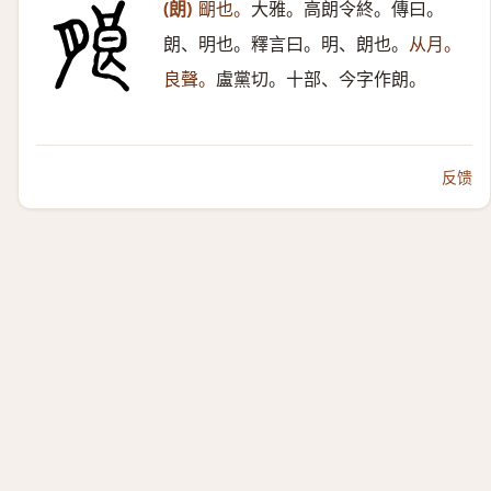
(朗)
朙也。
大雅。高朗令終。傳曰。
朗、明也。釋言曰。明、朗也。
从月。
良聲。
盧黨切。十部、今字作朗。
反馈