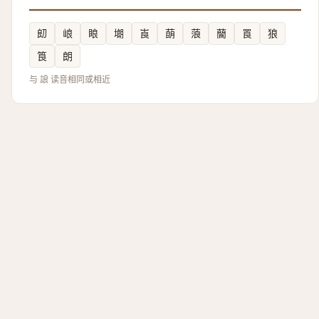
㓪
㟍
䀶
㙟
崀
蓢
蒗
䕞
䍚
狼
筤
朗
与 誏 读音相同或相近