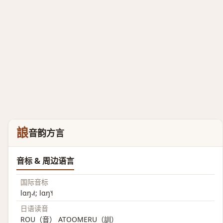
誏
音韵方言
音标 & 周边语言
国际音标
lɑŋ˨˩˦; lɑŋ˥˧
日语读音
ROU（音） ATOOMERU（訓）