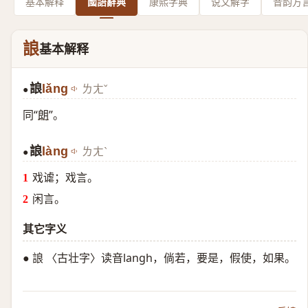
基本解释
國語辭典
康熙字典
说文解字
音韵方
誏
基本解释
誏
lǎng
ㄌㄤˇ
●
同“
朗
”。
誏
làng
ㄌㄤˋ
●
戏谑；戏言。
闲言。
其它字义
● 誏 〈古壮字〉读音langh，倘若，要是，假使，如果。