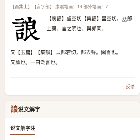
【酉集上】【言字部】 康熙笔画：14 部外笔画：7
【廣韻】盧黨切【集韻】里黨切，
郞
𠀤
上聲。言之明也。與郞同。
又【玉篇】【集韻】
郞宕切，郞去聲。閑言也。
𠀤
又謔也。一曰泛言也。
反馈
誏
说文解字
说文解字注