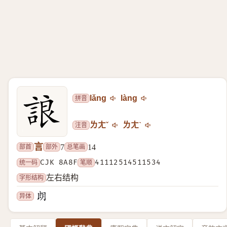
拼音
lǎng
làng
注音
ㄌㄤˇ
ㄌㄤˋ
言
部首
部外
总笔画
7
14
统一码
CJK 8A8F
笔顺
41112514511534
字形结构
左右结构
异体