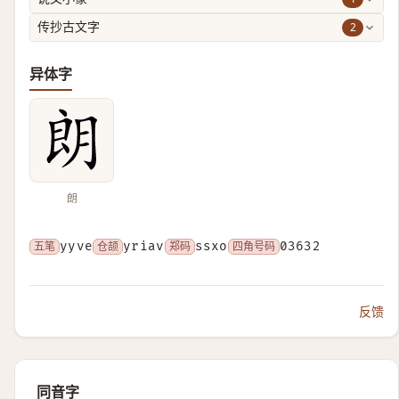
2
传抄古文字
异体字
朗
五笔
yyve
仓颉
yriav
郑码
ssxo
四角号码
03632
反馈
同音字