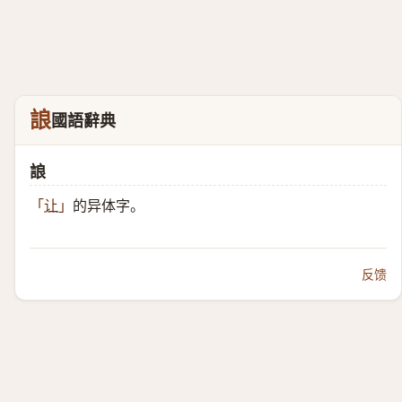
誏
國語辭典
誏
的异体字。
「
让
」
反馈