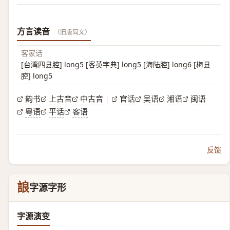
方言读音
（旧版简文）
客家话
[台湾四县腔] long5 [客英字典] long5 [海陆腔] long6 [梅县
腔] long5
韵书
上古音
中古音
官话
吴语
湘语
闽语
|
粤语
平话
客语
反馈
誏
字源字形
字源演变