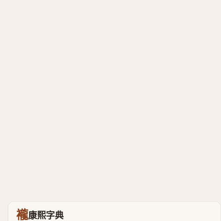
襱
康熙字典