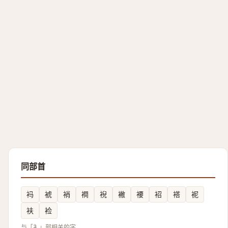
同部首
䘞
裭
䘯
襇
䘽
襒
䙅
袑
褡
䘦
衭
裣
与「衤」部相关的字