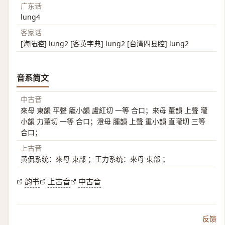
广东话
lung4
客家话
[海陆腔] lung2 [客英字典] lung2 [台湾四县腔] lung2
音系简文
中古音
來母 東韻 平聲 籠小韻 盧紅切 一等 合口；來母 董韻 上聲 曨
小韻 力董切 一等 合口；澄母 腫韻 上聲 重小韻 直隴切 三等
合口；
上古音
黄侃系统：來母 東部 ；王力系统：來母 東部 ；
韵书
上古音
中古音
反馈