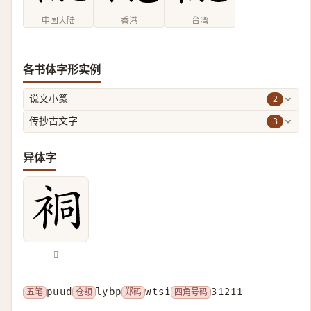
中国大陆
香港
台湾
各书体字形实例
2
说文小篆
3
传抄古文字
异体字
𧙥
五笔
puud
仓颉
lybp
郑码
wtsi
四角号码
31211