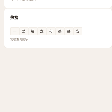
热搜
一
爱
福
龙
和
德
静
安
常被查询的字