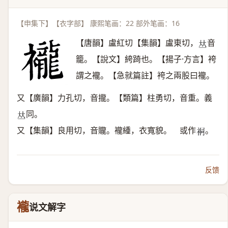
【申集下】【衣字部】 康熙笔画：22 部外笔画：16
【唐韻】盧紅切【集韻】盧東切，
音
𠀤
籠。【說文】絝踦也。【揚子·方言】袴
謂之襱。【急就篇註】袴之兩股曰襱。
又【廣韻】力孔切，音攏。【類篇】柱勇切，音重。義
同。
𠀤
又【集韻】良用切，音贚。襱緟，衣寬貌。 或作
。
𧙥
反馈
襱
说文解字