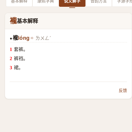
基本解释
康熙字典
说文解字
音韵方言
字源字
襱
基本解释
襱
lóng
ㄌㄨㄥˊ
●
套裤。
裤裆。
裙。
反馈