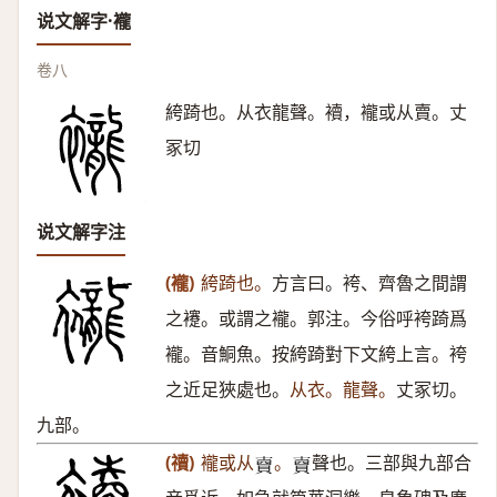
说文解字·襱
卷八
絝踦也。从衣龍聲。襩，襱或从賣。丈
冢切
说文解字注
(襱)
絝踦也。
方言曰。袴、齊魯之間謂
之䙭。或謂之襱。郭注。今俗呼袴踦爲
襱。音鮦魚。按絝踦對下文絝上言。袴
之近足狹處也。
从衣。龍聲。
丈冢切。
九部。
(䄣)
襱或从
。
聲也。三部與九部合
𧶠
𧶠