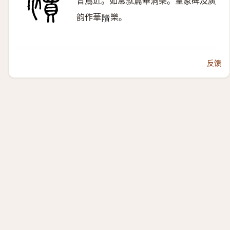
音爲近。如急就篇華洞樂。皇象碑及廣
韵作華
樂。
𨽍
反馈