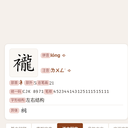
拼音
lóng
注音
ㄌㄨㄥˊ
衤
部首
部外
总笔画
5
21
统一码
CJK 8971
笔顺
452344143125111515111
字形结构
左右结构
异体