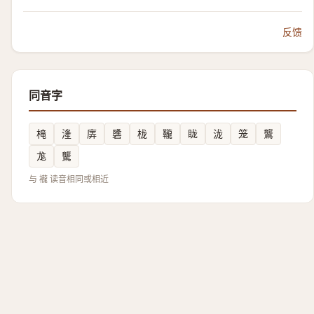
反馈
同音字
槞
湰
㢅
䃧
栊
䪊
眬
泷
笼
鸗
尨
驡
与 襱 读音相同或相近