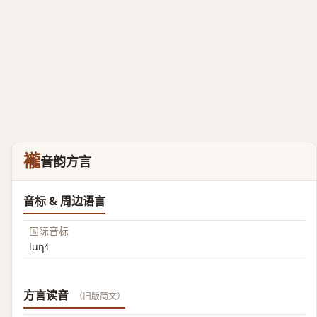
襱
音韵方言
音标 & 周边语言
国际音标
luŋ˧˥
方言读音
（旧版简文）