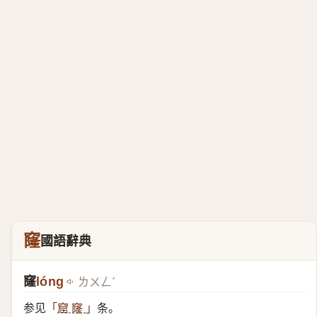
窿
國語辭典
窿
lóng
ㄌㄨㄥˊ
参见
条。
「
窟 窿
」