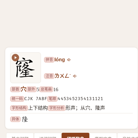
拼音
lóng
注音
ㄌㄨㄥˊ
穴
部首
部外
总笔画
5
16
统一码
CJK 7ABF
笔顺
4453452354131121
字形结构
字形分析
上下结构
形声；从穴、隆声
异体