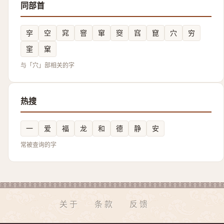
同部首
穻
空
窕
窨
窜
窔
窞
窤
穴
穷
窐
窠
与「穴」部相关的字
热搜
一
爱
福
龙
和
德
静
安
常被查询的字
关于
条款
反馈