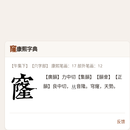
窿
康熙字典
【午集下】【穴字部】 康熙笔画：17 部外笔画：12
【廣韻】力中切【集韻】【韻會】【正
韻】良中切，
音隆。穹窿，天勢。
𠀤
反馈