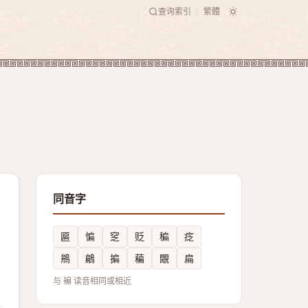
查询索引
繁體
|
同音字
匾
惼
窆
贬
稨
疺
鴘
鶣
揙
藊
覵
扁
与 褊 读音相同或相近