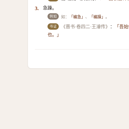
急躁。
3.
例如
如：
、
。
「褊急」
「褊躁」
书证
《晋书·卷四二·王濬传》
：
「吾始
也。」