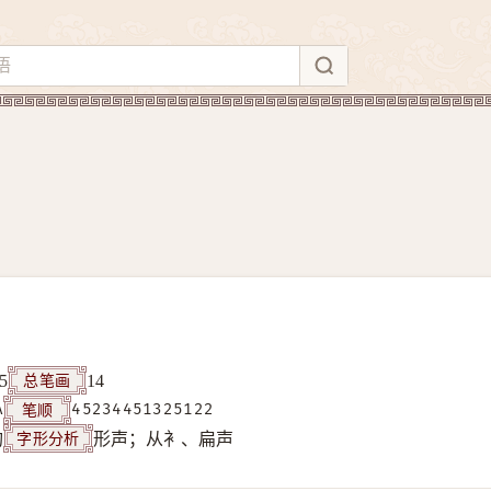
总笔画
5
14
笔顺
A
45234451325122
字形分析
构
形声；从衤、扁声