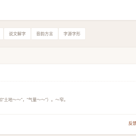
说文解字
音韵方言
字源字形
“土地～～”，“气量～～”）。～窄。
反