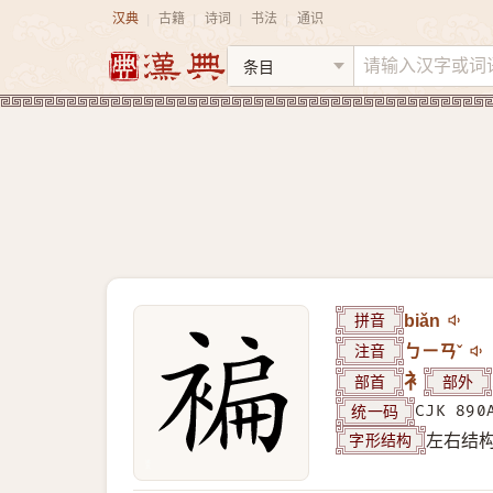
汉典
古籍
诗词
书法
通识
|
|
|
|
拼音
biǎn
注音
ㄅㄧㄢˇ
部首
衤
部外
统一码
CJK 890
字形结构
左右结