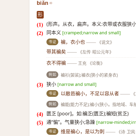
biǎn
形
(形声。从衣，扁声。本义:衣带或衣服狭小
同本义
[cramped;narrow and small]
书证
褊，衣小也
——
《说文》
带其褊矣
——
《左传·昭公元年》
衣不得褊
——
王充 《论衡》
例如
褊衫(袈裟);褊衣(狭小的紧身衣)
狭小
[narrow and small]
书证
以敝邑褊小，不足以容从者
——
《
例如
褊能(能力不足);褊小(狭小。指地域、车
匮乏 [poor]。如:褊乏(匮乏);褊短(贫乏)
通“惼”。气量狭小;急躁
[narrow-minded;irr
书证
维是褊心，是以为刺
——
《诗·卫风