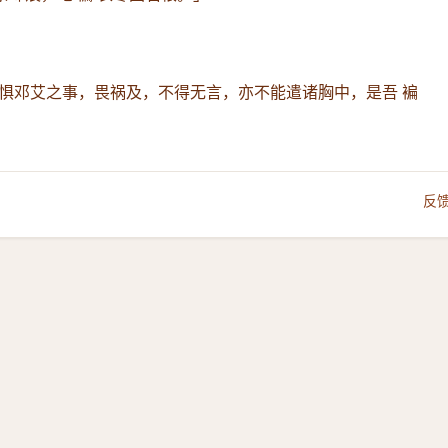
惧邓艾之事，畏祸及，不得无言，亦不能遣诸胸中，是吾 褊
反