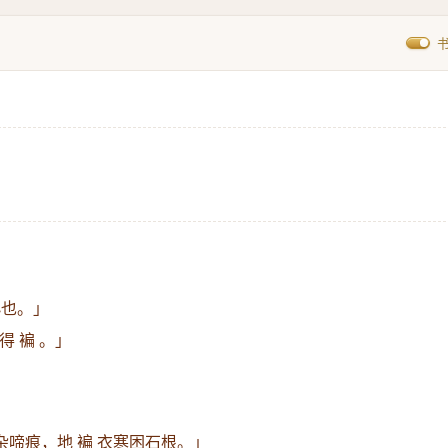
小也。」
得 褊 。」
。
杂啼痕，地 褊 衣寒困石根。」