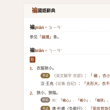
褊
國語辭典
褊
pián
ㄆㄧㄢˊ
参见
条。
「
褊褼
」
褊
biǎn
ㄅㄧㄢˇ
形
衣服狭小。
1.
书证
《说文解字·衣部》
：
「 褊 ，衣
汉·王充
《论衡·自纪》
：
「夫形大，衣不
狭小、狭隘。
2.
例如
如：
、
、
「褊心」
「褊小」
「褊狭」
书证
唐·杜甫〈负薪行〉：
「面妆首饰