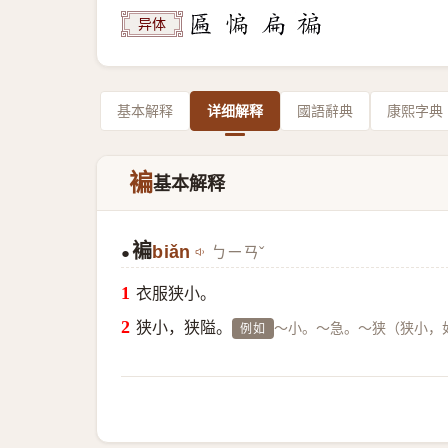
异体
基本解释
详细解释
國語辭典
康熙字典
褊
基本解释
褊
biǎn
ㄅㄧㄢˇ
●
衣服狭小。
狭小，狭隘。
～小。～急。～狭（狭小，如
例如