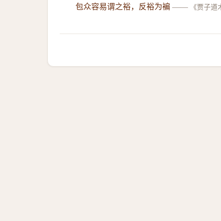
包众容易谓之裕，反裕为褊
——
《贾子道