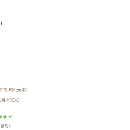
)
左传·昭公元年》
船等不宽大)
itable]
·葛履》