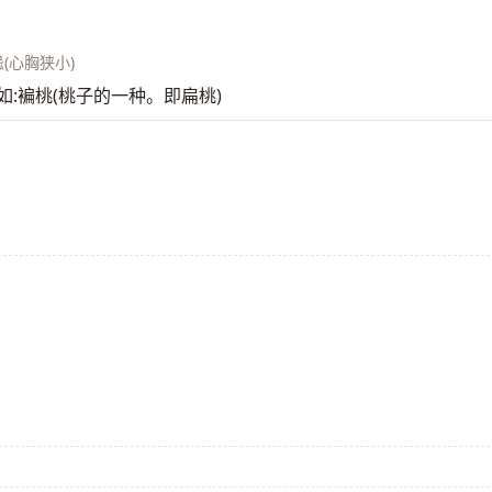
忌(心胸狭小)
。如:褊桃(桃子的一种。即扁桃)