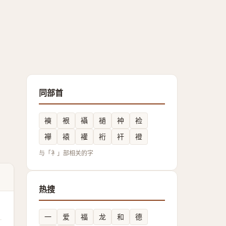
同部首
襫
裉
襵
䙤
衶
裣
襷
褤
䙮
裄
衦
䙞
与「衤」部相关的字
热搜
一
爱
福
龙
和
德