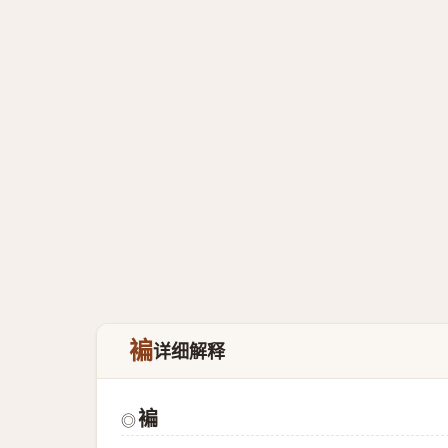
褊
详细解释
褊
◎