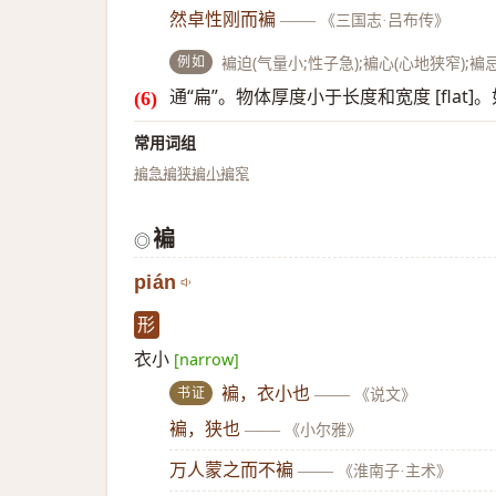
然卓性刚而褊
——
《三国志·吕布传》
例如
褊迫(气量小;性子急);褊心(心地狭窄);褊
通“扁”。物体厚度小于长度和宽度 [flat]
常用词组
褊急
褊狭
褊小
褊窄
褊
◎
pián
形
衣小
[narrow]
书证
褊，衣小也
——
《说文》
褊，狭也
——
《小尔雅》
万人蒙之而不褊
——
《淮南子·主术》