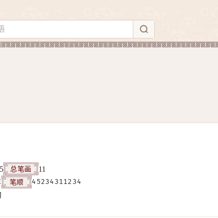
总笔画
5
11
笔顺
E
45234311234
构