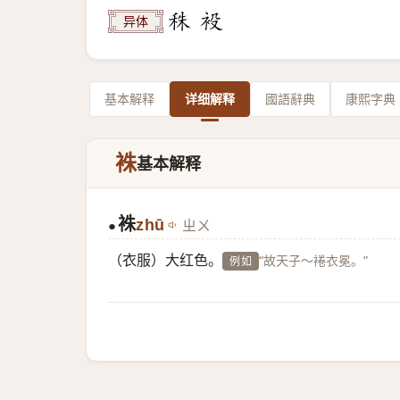
异体
基本解释
详细解释
國語辭典
康熙字典
袾
基本解释
袾
zhū
ㄓㄨ
●
（衣服）大红色。
“故天子～裷衣冕。”
例如