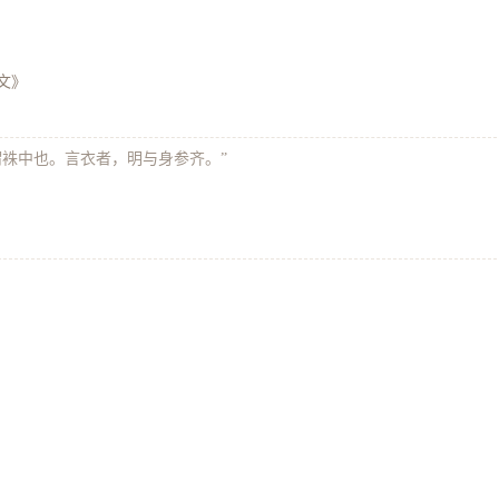
文》
此谓袾中也。言衣者，明与身参齐。”