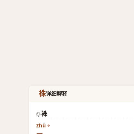
袾
详细解释
袾
◎
zhū