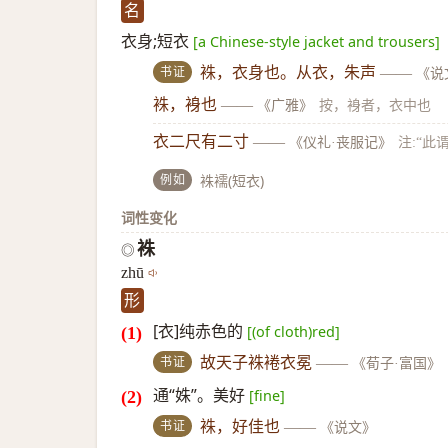
名
衣身;短衣
[a Chinese-style jacket and trousers]
书证
袾，衣身也。从衣，朱声
——
《说
袾，裑也
——
《广雅》
按，裑者，衣中也
衣二尺有二寸
——
《仪礼·丧服记》
注:“
例如
袾襦(短衣)
词性变化
袾
◎
zhū
形
[衣]纯赤色的
[(of cloth)red]
书证
故天子袾裷衣冕
——
《荀子·富国》
通“姝”。美好
[fine]
书证
袾，好佳也
——
《说文》