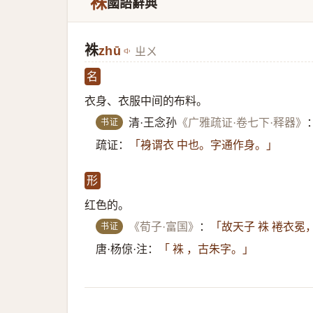
袾
國語辭典
袾
zhū
ㄓㄨ
名
衣身、衣服中间的布料。
书证
清·王念孙
《广雅疏证·卷七下·释器》
疏证：
「裑谓衣 中也。字通作身。」
形
红色的。
书证
《荀子·富国》
：
「故天子 袾 裷衣
唐·杨倞·注：
「 袾 ，古朱字。」