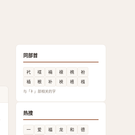
同部首
䘝
䙓
裲
䙑
䙍
衯
䙄
裉
补
裌
鿋
襁
与「衤」部相关的字
热搜
一
爱
福
龙
和
德