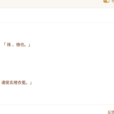
：
「 袾 ，裑也。」
冕，诸侯玄裷衣冕。」
反