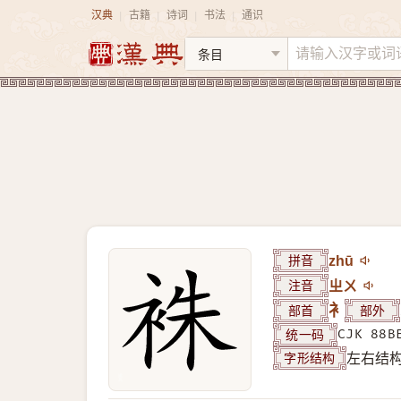
汉典
古籍
诗词
书法
通识
|
|
|
|
拼音
zhū
注音
ㄓㄨ
部首
衤
部外
统一码
CJK 88B
字形结构
左右结