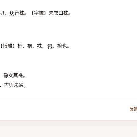
切，
音株。【字統】朱衣曰袾。
𠀤
【博雅】袵、裀、袾、
，裑也。
𧘏
：靜女其袾。
，古與朱通。
反