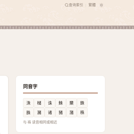
查询索引
繁體
|
同音字
洙
槠
诛
鮢
櫫
銖
䏭
瀦
诸
猪
潴
秼
与 袾 读音相同或相近