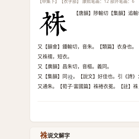
【申集下】【衣字部】 康熙笔画：12 部外笔画：6
【唐韻】陟輸切【集韻】追輸
又【韻會】鍾輸切，音朱。【類篇】衣身也。
又袾襦，短衣。
又【廣韻】昌朱切，音樞。義同。
又【集韻】同
。【說文】好佳也。引《詩》
𧘣
又通朱。【荀子·富國篇】袾裷衣冕。【註】袾
袾
说文解字