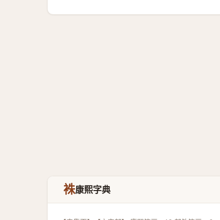
袾
康熙字典