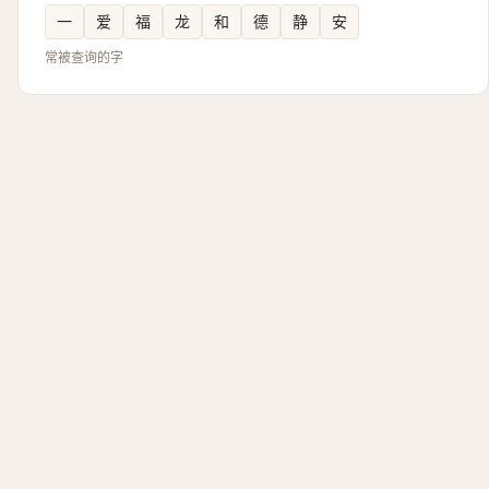
一
爱
福
龙
和
德
静
安
常被查询的字