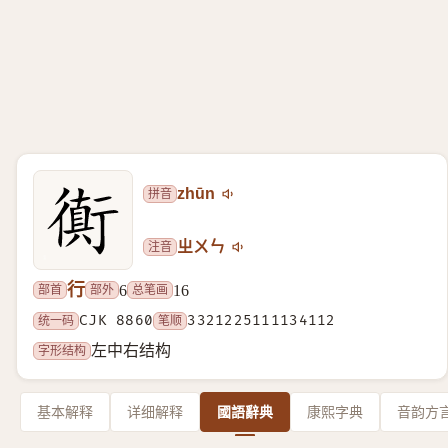
拼音
zhūn
注音
ㄓㄨㄣ
行
部首
部外
总笔画
6
16
统一码
CJK 8860
笔顺
3321225111134112
字形结构
左中右结构
基本解释
详细解释
國語辭典
康熙字典
音韵方