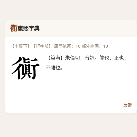
衠
康熙字典
【申集下】【行字部】 康熙笔画：16 部外笔画：10
【篇海】朱倫切，音諄。眞也，正也，
不雜也。
反馈