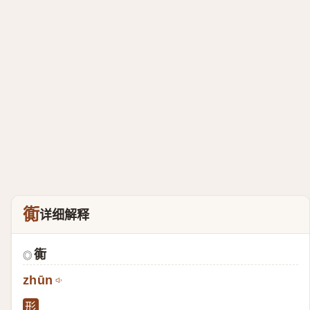
衠
详细解释
衠
◎
zhūn
形