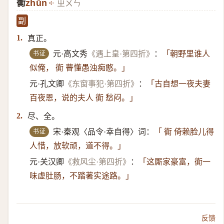
衠
zhūn
ㄓㄨㄣ
副
真正。
1.
书证
元·高文秀
《遇上皇·第四折》
：
「朝野里谁人
似俺， 衠 瞢懂愚浊痴憨。」
元·孔文卿
《东窗事犯·第四折》
：
「古自想一夜夫妻
百夜恩，说的夫人 衠 愁闷。」
尽、全。
2.
书证
宋·秦观〈品令·幸自得〉词：
「 衠 倚赖脸儿得
人惜，放软顽，道不得。」
元·关汉卿
《救风尘·第四折》
：
「这厮家豪富，衠一
味虚肚肠，不踏著实途路。」
反馈