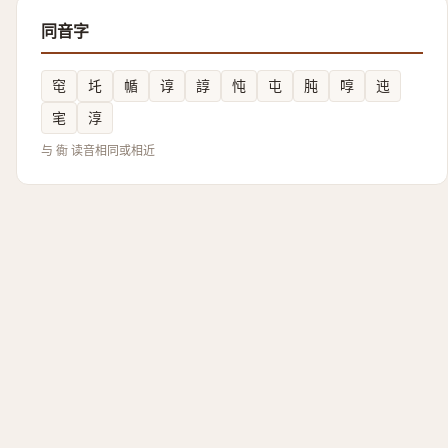
同音字
窀
圫
㡒
谆
諄
忳
屯
肫
啍
迍
宒
淳
与 衠 读音相同或相近