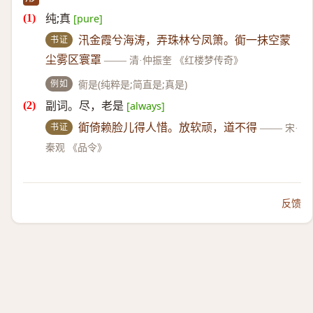
纯;真
[pure]
书证
汛金霞兮海涛，弄珠林兮凤箫。衠一抹空蒙
尘雾区寰罩
——
清·仲振奎 《红楼梦传奇》
例如
衠是(纯粹是;简直是;真是)
副词。尽，老是
[always]
书证
衠倚赖脸儿得人惜。放软顽，道不得
——
宋·
秦观 《品令》
反馈