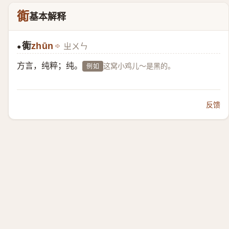
衠
基本解释
衠
zhūn
ㄓㄨㄣ
●
方言，纯粹；纯。
这窝小鸡儿～是黑的。
例如
反馈