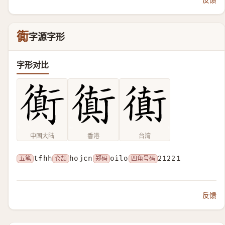
衠
字源字形
字形对比
中国大陆
香港
台湾
五笔
tfhh
仓颉
hojcn
郑码
oilo
四角号码
21221
反馈