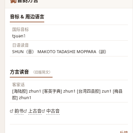
衠
音韵方言
音标 & 周边语言
国际音标
tʂuən˥
日语读音
SHUN（音） MAKOTO TADASHII MOPPARA（訓）
方言读音
（旧版简文）
客家话
[海陆腔] zhun1 [客英字典] zhun1 [台湾四县腔] zun1 [梅县
腔] zhun1
韵书
上古音
中古音
反馈