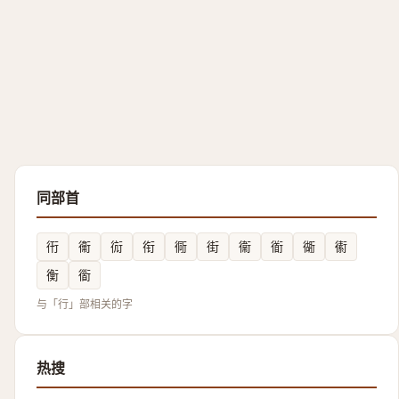
同部首
衎
䘙
䘕
衔
衕
街
衞
衜
衚
䘘
衡
衟
与「行」部相关的字
热搜