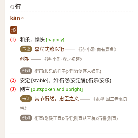
衎
◎
kàn
形
和乐，愉快
[happily]
书证
嘉宾式燕以衎
——
《诗·小雅·南有嘉鱼》
烈祖
——
《诗·小雅·宾之初筵》
例如
衎衎(和乐的样子);衎宾(使客人娱乐)
安定 [stable]。如:衎然(安定貌);衎乐(安乐)
刚直
[outspoken and upright]
书证
其节衎然，忠臣之义
——
《隶释·国三老袁良
碑》
例如
衎直(刚毅正直);衎衎(刚直从容貌);衎謇(刚直)