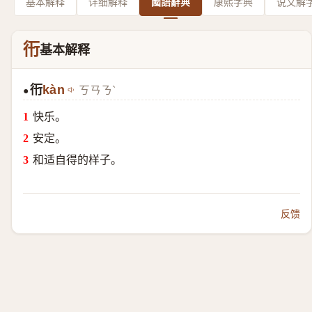
基本解释
详细解释
國語辭典
康熙字典
说文解
衎
基本解释
衎
kàn
ㄎㄢㄋˋ
●
快乐。
安定。
和适自得的样子。
反馈