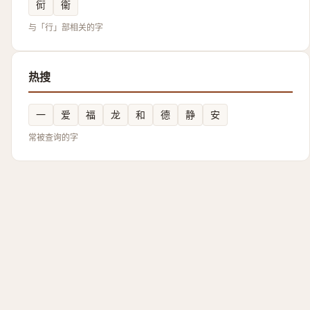
衏
衞
与「行」部相关的字
热搜
一
爱
福
龙
和
德
静
安
常被查询的字