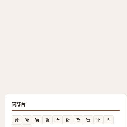
同部首
衕
䘗
䘘
䘙
䘕
衒
衔
衝
術
衠