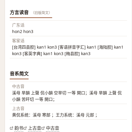
方言读音
（旧版简文）
广东话
hon2 hon3
客家话
[台湾四县腔] kan1 kon3 [客语拼音字汇] kan1 [海陆腔] kan1
kon3 [客英字典] kan1 kon3 [梅县腔] kan3
音系简文
中古音
溪母 旱韻 上聲 侃小韻 空旱切 一等 開口；溪母 旱韻 上聲 侃
小韻 苦旰切 一等 開口；
上古音
黄侃系统：溪母 寒部 ；王力系统：溪母 元部 ；
韵书
上古音
中古音