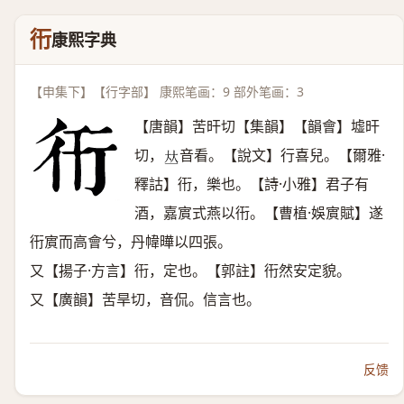
衎
康熙字典
【申集下】【行字部】 康熙笔画：9 部外笔画：3
【唐韻】苦旰切【集韻】【韻會】墟旰
切，
音看。【說文】行喜兒。【爾雅·
𠀤
釋詁】衎，樂也。【詩·小雅】君子有
酒，嘉賔式燕以衎。【曹植·娛賔賦】遂
衎賔而高會兮，丹幃曄以四張。
又【揚子·方言】衎，定也。【郭註】衎然安定貌。
又【廣韻】苦旱切，音侃。信言也。
反馈