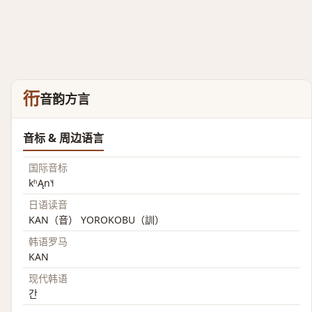
衎
音韵方言
音标 & 周边语言
国际音标
kʰĄn˥˧
日语读音
KAN（音） YOROKOBU（訓）
韩语罗马
KAN
现代韩语
간