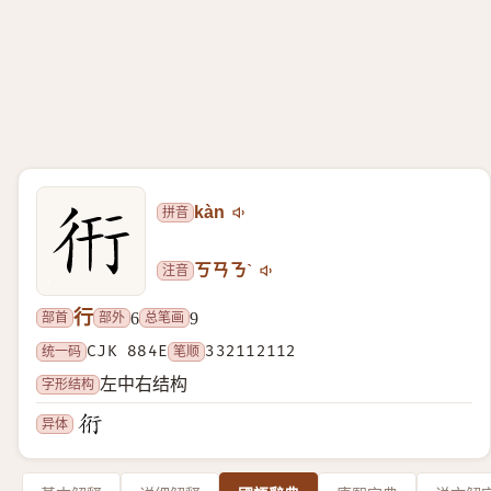
拼音
kàn
注音
ㄎㄢㄋˋ
行
部首
部外
总笔画
6
9
统一码
CJK 884E
笔顺
332112112
字形结构
左中右结构
异体