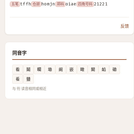
五笔
tffh
仓颉
homjn
郑码
oiae
四角号码
21221
反馈
同音字
看
鬫
矙
墈
阚
嵌
瞰
闞
䘓
磡
㸔
䀍
与 衎 读音相同或相近