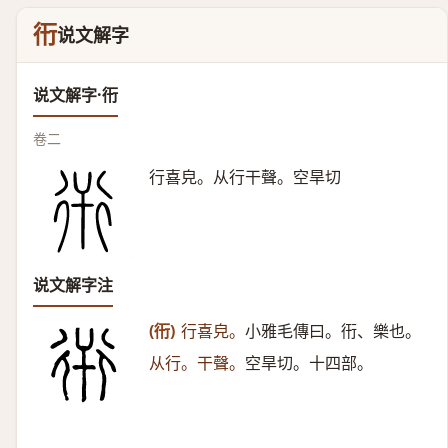
衎
说文解字
说文解字·衎
卷二
行喜皃。从行干聲。空旱切
说文解字注
(衎)
行喜皃。
小雅毛傳曰。衎、樂也。
从行。干聲。
空旱切。十四部。