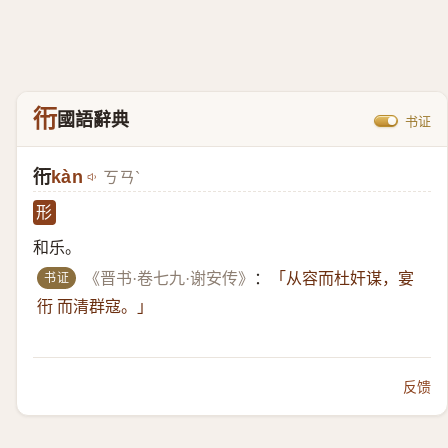
衎
國語辭典
书证
衎
kàn
ㄎㄢˋ
形
和乐。
书证
《晋书·卷七九·谢安传》
：
「从容而杜奸谋，宴
衎 而清群寇。」
反馈