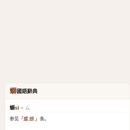
螄
國語辭典
螄
sī
ㄙ
参见
条。
「
螺 蛳
」