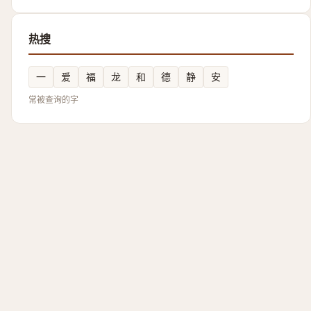
热搜
一
爱
福
龙
和
德
静
安
常被查询的字