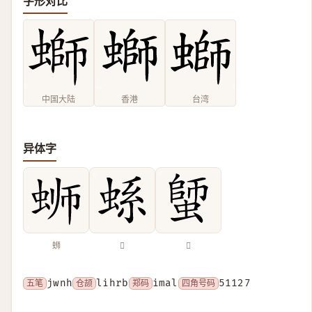
字形对比
中国大陆
香港
台湾
异体字
蛳
𧋬
𧏍
五笔
jwnh
仓颉
lihrb
郑码
imal
四角号码
51127