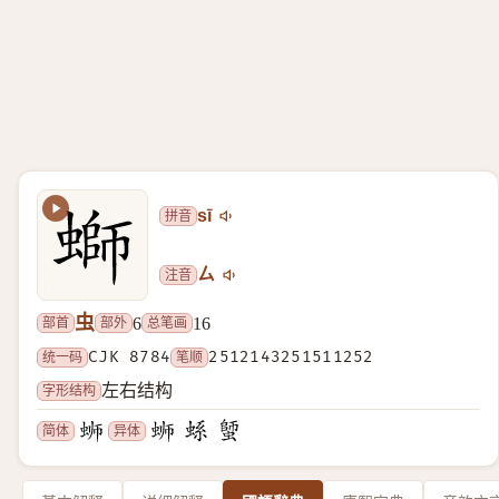
拼音
sī
注音
ㄙ
虫
部首
部外
总笔画
6
16
统一码
CJK 8784
笔顺
2512143251511252
字形结构
左右结构
简体
异体