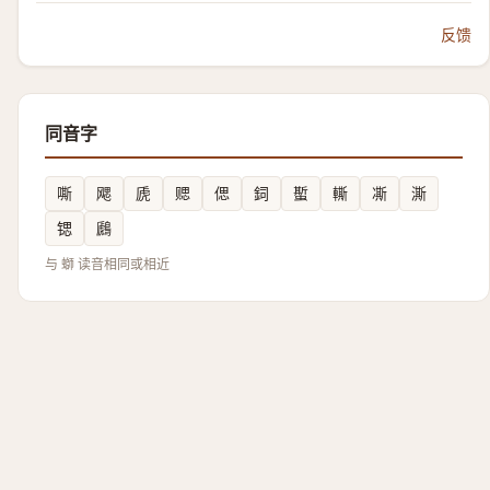
反馈
同音字
嘶
飔
虒
䞏
偲
鉰
蟴
䡳
凘
澌
锶
鷉
与 螄 读音相同或相近