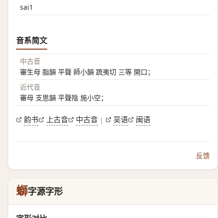
sai1
音系简文
中古音
審生母 脂韻 平聲 師小韻 䟽夷切 三等 開口；
近代音
審母 支思韻 平聲陰 施小空；
韵书
上古音
中古音
吴语
闽语
|
反馈
螄
字源字形