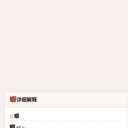
螄
详细解释
螄
◎
螄
sī