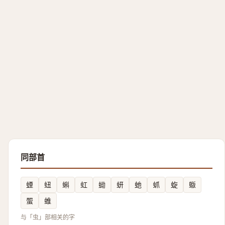
同部首
䗎
䖡
蝌
虹
蜐
蚈
虵
䖣
蜁
蝂
蜰
蜼
与「虫」部相关的字