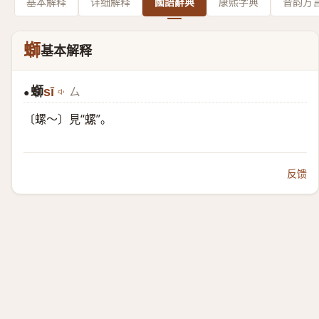
基本解释
详细解释
國語辭典
康熙字典
音韵方
螄
基本解释
螄
sī
ㄙ
●
〔螺～〕見“
螺
”。
反馈