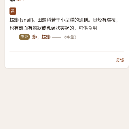
名
螺螄 [snail]。田螺科若干小型種的通稱。貝殼有環棱，
也有殼面有棘狀或乳頭狀突起的，可供食用
书证
螄，螺螄
——
《字彙》
反馈