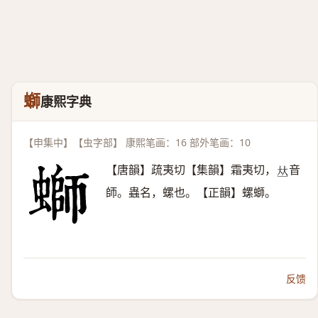
螄
康熙字典
【申集中】【虫字部】 康熙笔画：16 部外笔画：10
【唐韻】疏夷切【集韻】霜夷切，
音
𠀤
師。蟲名，螺也。【正韻】螺螄。
反馈