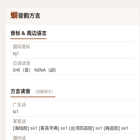
螄
音韵方言
音标 & 周边语言
国际音标
sɿ˥
日语读音
SHI（音） NINA（訓）
方言读音
（旧版简文）
广东话
si1
客家话
[海陆腔] sii1 [客英字典] sii1 [台湾四县腔] sii1 [梅县腔] se1
潮州话