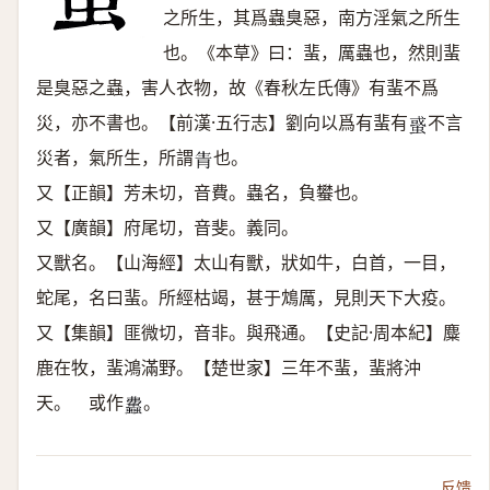
之所生，其爲蟲臭惡，南方淫氣之所生
也。《本草》曰：蜚，厲蟲也，然則蜚
是臭惡之蟲，害人衣物，故《春秋左氏傳》有蜚不爲
災，亦不書也。【前漢·五行志】劉向以爲有蜚有
不言
𧌒
災者，氣所生，所謂
也。
𤯝
又【正韻】芳未切，音費。蟲名，負蠜也。
又【廣韻】府尾切，音斐。義同。
又獸名。【山海經】太山有獸，狀如牛，白首，一目，
蛇尾，名曰蜚。所經枯竭，甚于鴆厲，見則天下大疫。
又【集韻】匪微切，音非。與飛通。【史記·周本紀】麋
鹿在牧，蜚鴻滿野。【楚世家】三年不蜚，蜚將沖
天。 或作
。
𧕒
反馈