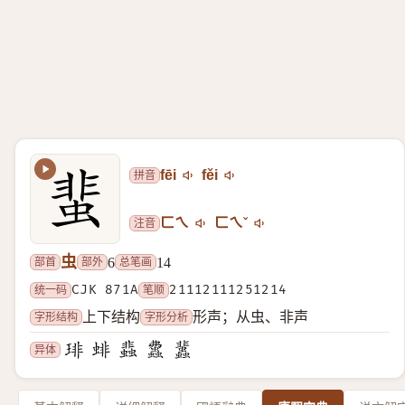
拼音
fēi
fěi
注音
ㄈㄟ
ㄈㄟˇ
虫
部首
部外
总笔画
6
14
统一码
CJK 871A
笔顺
21112111251214
字形结构
字形分析
上下结构
形声；从虫、非声
异体