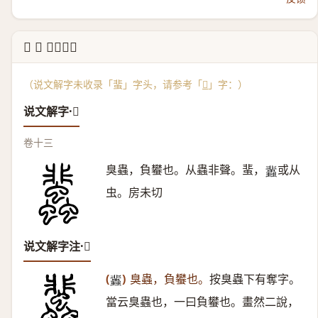
↳ 𧕿 说文解字
（说文解字未收录「蜚」字头，请参考「
𧕿
」字：）
说文解字·𧕿
卷十三
臭蟲，負蠜也。从蟲非聲。蜚，
或从
𧕿
虫。房未切
说文解字注·𧕿
(
)
臭蟲，負蠜也。
按臭蟲下有奪字。
𧕿
當云臭蟲也，一曰負蠜也。畫然二說，