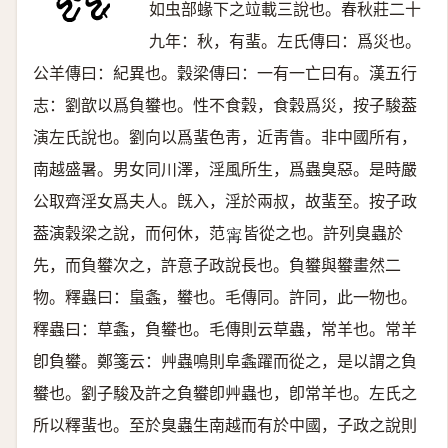
如虫部蝝下之竝載三說也。春秋莊二十
九年：秋，有蜚。左氏傳曰：爲災也。
公羊傳曰：紀異也。穀梁傳曰：一有一亡曰有。漢五行
志：劉歆以爲負蠜也。性不食穀，食穀爲災，按子駿葢
演左氏說也。劉向以爲蜚色靑，近靑眚。非中國所有，
南越盛暑。男女同川澤，淫風所生，爲蟲臭惡。是時嚴
公取齊淫女爲夫人。旣入，淫於兩叔，故蜚至。按子政
葢演穀梁之說，而何休，范
皆從之也。許列臭蟲於
𡩋
先，而負蠜次之，許意子政說長也。負蠜與蠜畫然二
物。釋蟲曰：蛗螽，蠜也。毛傳同。許同，此一物也。
釋蟲曰：草螽，負蠜也。毛傳則云草蟲，常羊也。常羊
卽負蠜。鄭箋云：艸蟲鳴則阜螽躍而從之，是以謂之負
蠜也。劉子駿及許之負蠜卽艸蟲也，卽常羊也。左氏之
所以釋蜚也。至於臭蟲生南越而有於中國，子政之說則