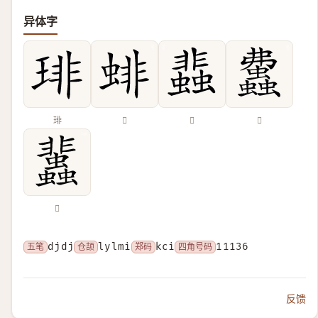
异体字
琲
𧍃
𧓊
𧕒
𧕿
五笔
djdj
仓颉
lylmi
郑码
kci
四角号码
11136
反馈