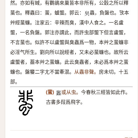
然。亦如有蜮，有鸜鵒來巢皆本非所有，公穀之所以釋
蜚也。釋蟲曰：蜚，蠦蜰。郭云：
蟲，負盤也。攷本
𦤀
艸經蜚蠊。注家云：辛辣而臭，漢中人食之。一名盧
蜰，一名負盤。郭注亦謂此，而許虫部蜰下但言盧蜰，
不言蜚也。似許不以盧蜰與臭蟲爲一物，本艸之蜚蠊非
必淫气所生。劉向所以說經者，又未必蜚蠊也。故所云
盧蜰者，葢本艸之蜚蠊。此云臭蟲者，未必爲本艸之蜚
蠊也。盤蠜二字尢不當牽混。
从蟲非聲。
房未切。十五
部。
(蜚)
或从虫。
今春秋三經皆如此作。
𧕿
古書多叚爲飛字。