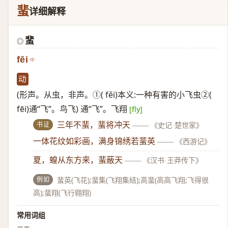
蜚
详细解释
蜚
◎
fēi
动
(形声。从虫，非声。①( fěi)本义:一种有害的小飞虫②(
fēi)通“飞”。鸟飞) 通“飞”。飞翔
[fly]
书证
三年不蜚，蜚将冲天
——
《史记·楚世家》
一体花纹如彩画，满身锦绣若蜚英
——
《西游记》
夏，蝗从东方来，蜚蔽天
——
《汉书·王莽传下》
例如
蜚英(飞花);蜚集(飞翔集结);高蜚(高高飞翔;飞得很
高);蜚翔(飞行翱翔)
常用词组