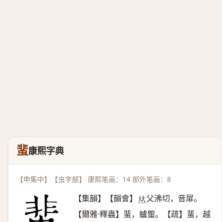
蜚
康熙字典
【申集中】【虫字部】 康熙笔画：14 部外笔画：8
【集韻】【韻會】
父沸切，音屝。
𠀤
【爾雅·釋蟲】蜚，蠦蜰。【疏】蜚，越