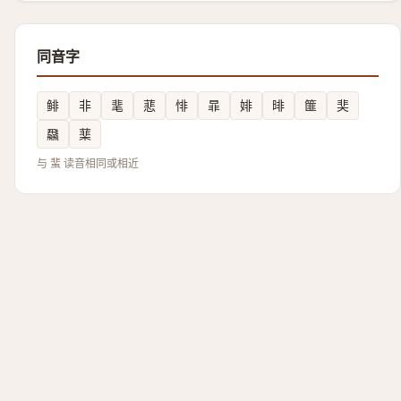
同音字
鲱
非
靟
蕜
悱
暃
婔
㫵
篚
奜
飝
䕁
与 蜚 读音相同或相近