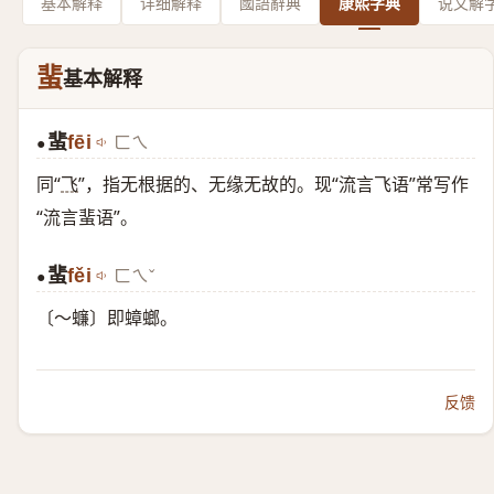
基本解释
详细解释
國語辭典
康熙字典
说文解
蜚
基本解释
蜚
fēi
ㄈㄟ
●
同“
飞
”，指无根据的、无缘无故的。现“流言飞语”常写作
“流言蜚语”。
蜚
fěi
ㄈㄟˇ
●
〔～蠊〕即蟑螂。
反馈