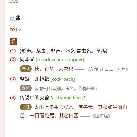
蜚声
蜚
◎
fěi
名
(形声。从虫，非声。本义:昆虫名。草螽)
同本义
[meadow grasshopper]
书证
秋，有蜚，为灾也
——
《左传·庄公二十九年》
蜚蠊，即蟑螂
[cockroach]
例如
蜚廉虫(即蜚蠊。虫名。俗称蟑螂)
传说中的灾兽
[a strange beast]
书证
太山上多金玉桢木。有兽焉，其状如牛而白
首，一目而蛇尾，其名曰蜚
——
《山海经》