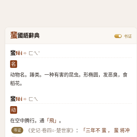
蜚
國語辭典
书证
蜚
fěi
ㄈㄟˇ
名
动物名。踳类。一种有害的昆虫。形椭圆，发恶臭，食
稻花。
蜚
fēi
ㄈㄟ
动
在空中腾行。通
。
「飛」
书证
《史记·卷四○·楚世家》
：
「三年不 蜚 ， 蜚 将冲