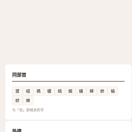
同部首
䗝
䗃
螞
蠨
䗡
䗔
蠰
蜯
蚌
蝓
蛴
蜱
与「虫」部相关的字
热搜