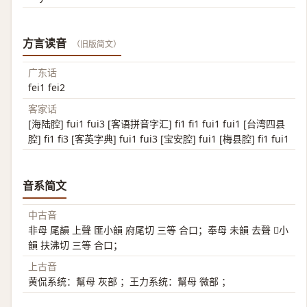
方言读音
（旧版简文）
广东话
fei1 fei2
客家话
[海陆腔] fui1 fui3 [客语拼音字汇] fi1 fi1 fui1 fui1 [台湾四县
腔] fi1 fi3 [客英字典] fui1 fui3 [宝安腔] fui1 [梅县腔] fi1 fui1
音系简文
中古音
非母 尾韻 上聲 匪小韻 府尾切 三等 合口；奉母 未韻 去聲 𦦷小
韻 扶沸切 三等 合口；
上古音
黄侃系统：幫母 灰部 ；王力系统：幫母 微部 ；