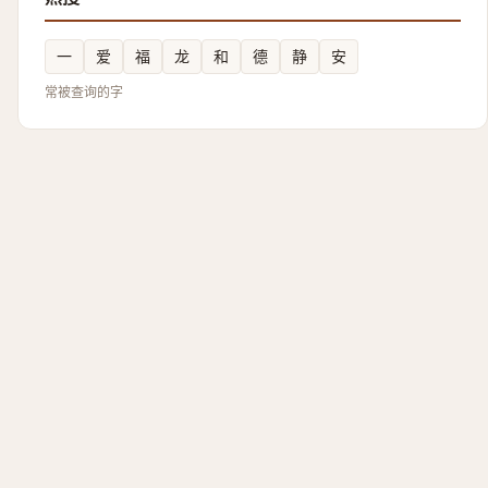
一
爱
福
龙
和
德
静
安
常被查询的字