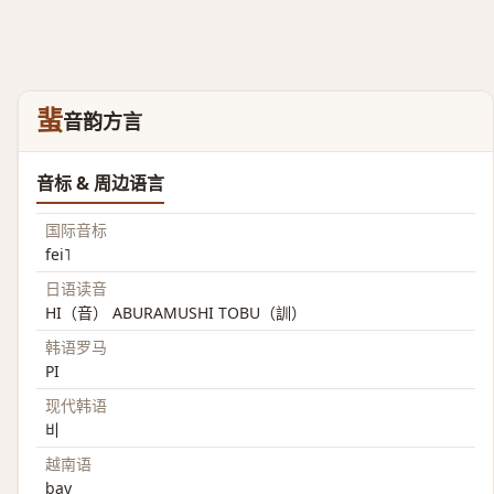
蜚
音韵方言
音标 & 周边语言
国际音标
fei˥
日语读音
HI（音） ABURAMUSHI TOBU（訓）
韩语罗马
PI
现代韩语
비
越南语
bay