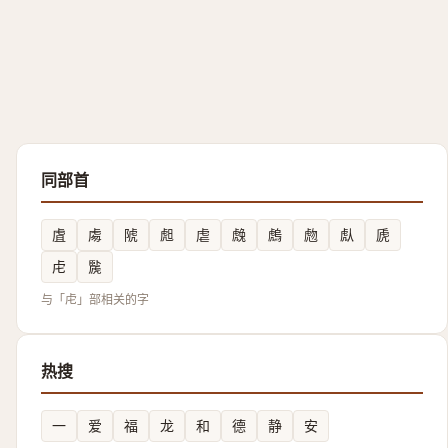
同部首
虘
䖏
䖎
䖑
虐
䖘
䖚
虝
䖋
虒
虍
䖙
与「虍」部相关的字
热搜
一
爱
福
龙
和
德
静
安