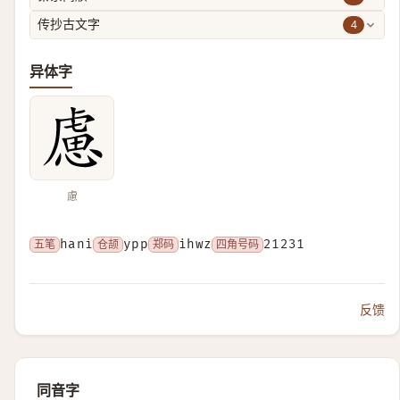
4
传抄古文字
异体字
慮
五笔
hani
仓颉
ypp
郑码
ihwz
四角号码
21231
反馈
同音字