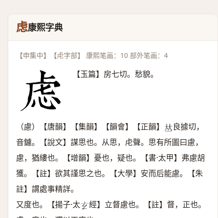
虑
康熙字典
【申集中】【虍字部】 康熙笔画：10 部外笔画：4
【玉篇】房七切。愁貌。
（慮）【唐韻】【集韻】【韻會】【正韻】
良據切，
𠀤
音鑢。【說文】謀思也。从思，虍聲。思有所圖曰慮，
慮，猶縷也。【增韻】憂也，疑也。【書·太甲】弗慮胡
獲。【註】欲其謹思之也。【大學】安而后能慮。【朱
註】謂處事精詳。
又度也。【揚子·太
經】立督慮也。【註】督，正也。
𤣥