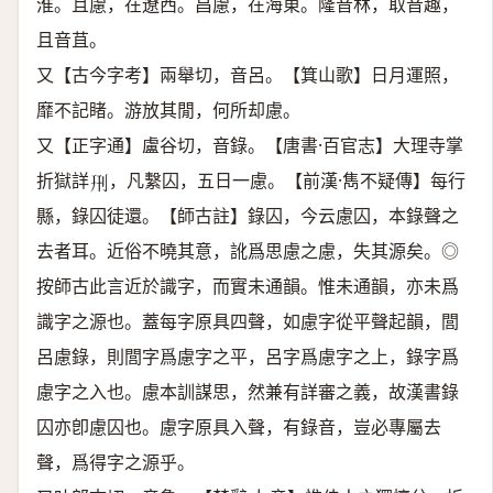
淮。且慮，在遼西。昌慮，在海東。隆音林，取音趣，
且音苴。
又【古今字考】兩舉切，音呂。【箕山歌】日月運照，
靡不記睹。游放其閒，何所却慮。
又【正字通】盧谷切，音錄。【唐書·百官志】大理寺掌
折獄詳
，凡繫囚，五日一慮。【前漢·雋不疑傳】每行
𠛬
縣，錄囚徒還。【師古註】錄囚，今云慮囚，本錄聲之
去者耳。近俗不曉其意，訛爲思慮之慮，失其源矣。◎
按師古此言近於識字，而實未通韻。惟未通韻，亦未爲
識字之源也。蓋每字原具四聲，如慮字從平聲起韻，閭
呂慮錄，則閭字爲慮字之平，呂字爲慮字之上，錄字爲
慮字之入也。慮本訓謀思，然兼有詳審之義，故漢書錄
囚亦卽慮囚也。慮字原具入聲，有錄音，豈必專屬去
聲，爲得字之源乎。