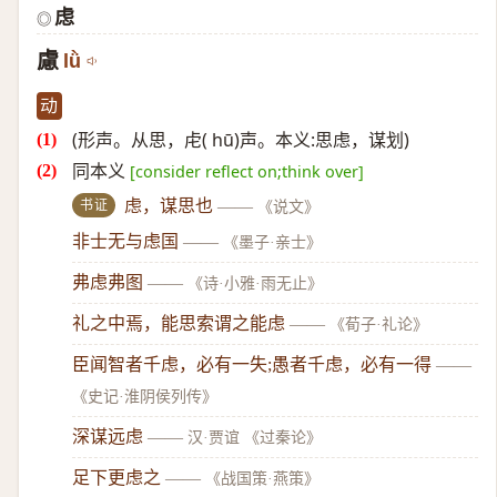
虑
◎
慮
lǜ
动
(形声。从思，虍( hū)声。本义:思虑，谋划)
同本义
[consider reflect on;think over]
书证
虑，谋思也
——
《说文》
非士无与虑国
——
《墨子·亲士》
弗虑弗图
——
《诗·小雅·雨无止》
礼之中焉，能思索谓之能虑
——
《荀子·礼论》
臣闻智者千虑，必有一失;愚者千虑，必有一得
——
《史记·淮阴侯列传》
深谋远虑
——
汉·贾谊 《过秦论》
足下更虑之
——
《战国策·燕策》