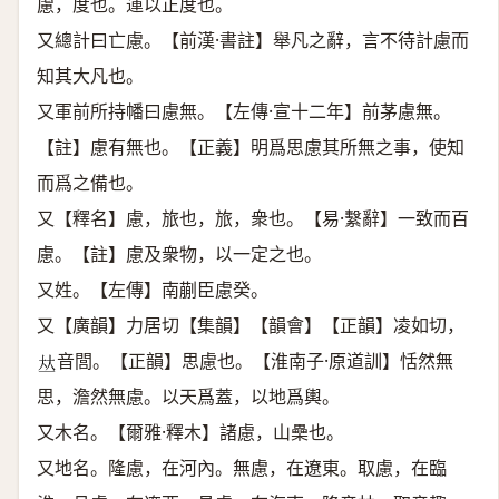
慮，度也。運以正度也。
又總計曰亡慮。【前漢·書註】舉凡之辭，言不待計慮而
知其大凡也。
又軍前所持幡曰慮無。【左傳·宣十二年】前茅慮無。
【註】慮有無也。【正義】明爲思慮其所無之事，使知
而爲之備也。
又【釋名】慮，旅也，旅，衆也。【易·繫辭】一致而百
慮。【註】慮及衆物，以一定之也。
又姓。【左傳】南蒯臣慮癸。
又【廣韻】力居切【集韻】【韻會】【正韻】凌如切，
音閭。【正韻】思慮也。【淮南子·原道訓】恬然無
𠀤
思，澹然無慮。以天爲蓋，以地爲輿。
又木名。【爾雅·釋木】諸慮，山櫐也。
又地名。隆慮，在河內。無慮，在遼東。取慮，在臨