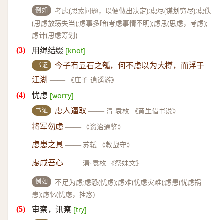
例如
考虑(思索问题，以便做出决定);虑尽(谋划穷尽);虑佚
(思虑放荡失当);虑事多暗(考虑事情不明);虑思(思虑，考虑);
虑计(思虑筹划)
用绳结缀
[knot]
书证
今子有五石之瓠，何不虑以为大樽，而浮于
江湖
——
《庄子·逍遥游》
忧虑
[worry]
书证
虑人逼取
——
清·袁枚 《黄生借书说》
将军勿虑
——
《资治通鉴》
虑患之具
——
苏轼 《教战守》
虑戚吾心
——
清·袁枚 《祭妹文》
例如
不足为虑;虑恐(忧虑);虑难(忧虑灾难);虑患(忧虑祸
患);虑忆(忧虑，挂念)
审察，讯察
[try]