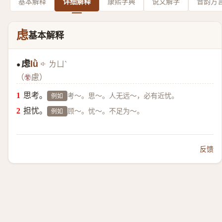
基本解释
详细解释
康熙字典
说文解字
音韵方
虑
基本解释
虑
lǜ
ㄌㄩˋ
●
（
慮）
思考。
考～。思～。人无远～，必有近忧。
例如
担忧。
顾～。忧～。不足为～。
例如
反馈