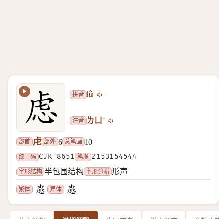
拼音
lǜ
注音
ㄌㄩˋ
虍
部首
部外
总笔画
6
10
统一码
CJK 8651
笔顺
2153154544
字形结构
字形分析
半包围结构
形声
繁体
异体