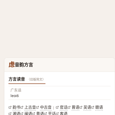
虑
音韵方言
方言读音
（旧版简文）
广东话
leoi6
韵书
上古音
中古音
官话
晋语
吴语
赣语
|
湘语
闽语
粤语
平话
客语