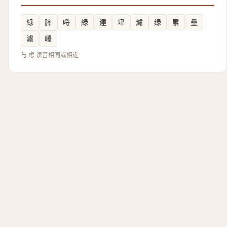
綠
膟
哷
緑
䢖
垏
爈
绿
累
壘
濾
㠥
与 虑 读音相同或相近