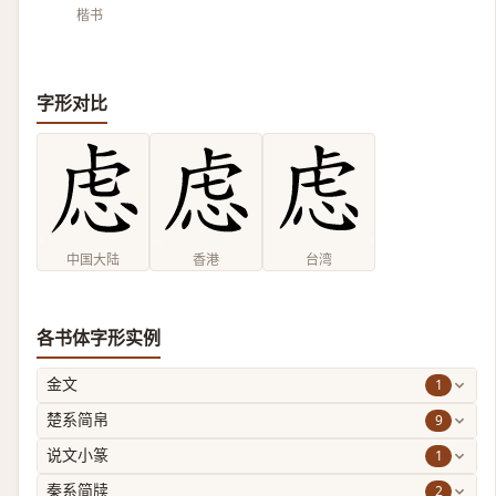
楷书
字形对比
中国大陆
香港
台湾
各书体字形实例
1
金文
9
楚系简帛
1
说文小篆
2
秦系简牍