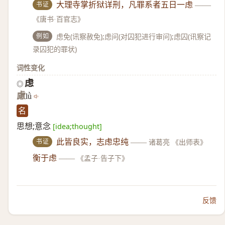
书证
大理寺掌折狱详刑，凡罪系者五日一虑
——
《唐书·百官志》
例如
虑免(讯察赦免);虑问(对囚犯进行审问);虑囚(讯察记
录囚犯的罪状)
词性变化
虑
◎
慮
lǜ
名
思想;意念
[idea;thought]
书证
此皆良实，志虑忠纯
——
诸葛亮 《出师表》
衡于虑
——
《孟子·告子下》
反馈