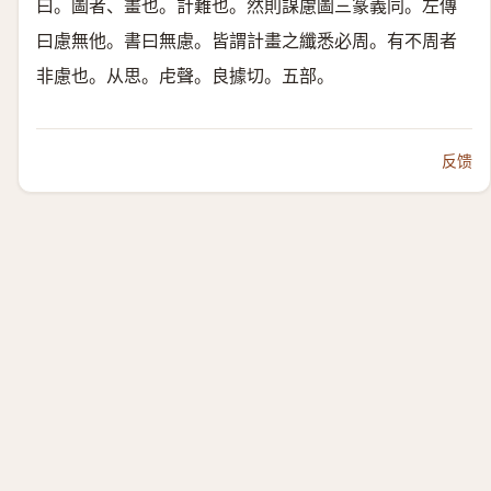
曰。圖者、畫也。計難也。然則謀慮圖三篆義同。左傳
曰慮無他。書曰無慮。皆謂計畫之纖悉必周。有不周者
非慮也。
从思。虍聲。
良據切。五部。
反馈