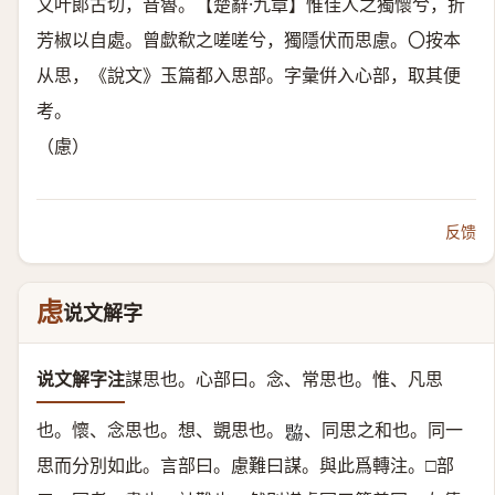
又叶郞古切，音魯。【楚辭·九章】惟佳人之獨懷兮，折
芳椒以自處。曾歔欷之嗟嗟兮，獨隱伏而思慮。〇按本
从思，《說文》玉篇都入思部。字彙倂入心部，取其便
考。
（慮）
反馈
虑
说文解字
说文解字注
謀思也。
心部曰。念、常思也。惟、凡思
也。懷、念思也。想、覬思也。
、同思之和也。同一
𢣢
思而分別如此。言部曰。慮難曰謀。與此爲轉注。□部