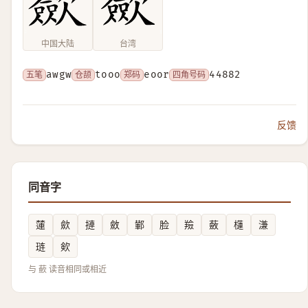
中国大陆
台湾
五笔
awgw
仓颉
tooo
郑码
eoor
四角号码
44882
反馈
同音字
㰈
歛
摙
斂
鄻
脸
羷
蘞
櫣
溓
琏
㰸
与 蘝 读音相同或相近