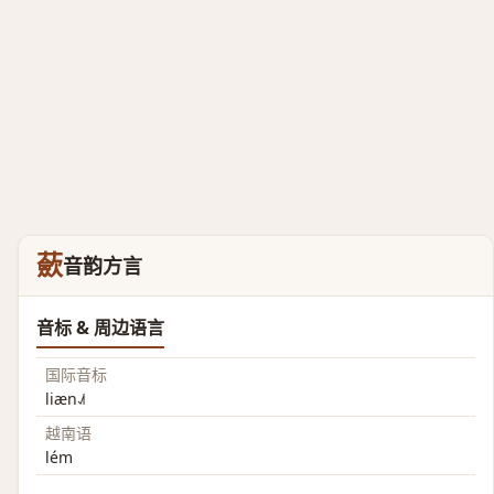
蘝
音韵方言
音标 & 周边语言
国际音标
liæn˨˩˦
越南语
lém