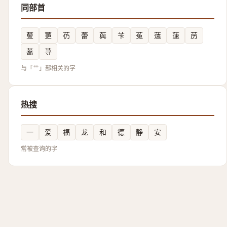
同部首
蓃
莄
芿
蕾
藇
苄
菟
薳
䔎
苈
蕎
荨
与「艹」部相关的字
热搜
一
爱
福
龙
和
德
静
安
常被查询的字