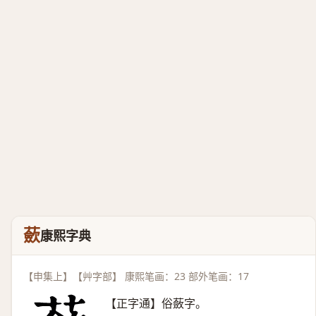
蘝
康熙字典
【申集上】【艸字部】 康熙笔画：23 部外笔画：17
【正字通】俗蘞字。