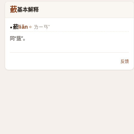
蘝
基本解释
蘝
liǎn
ㄌㄧㄢˇ
●
同“
蔹
”。
反馈