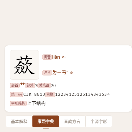
拼音
liǎn
注音
ㄌㄧㄢˇ
艹
部首
部外
总笔画
3
20
统一码
CJK 861D
笔顺
12234125125134343534
字形结构
上下结构
基本解释
康熙字典
音韵方言
字源字形