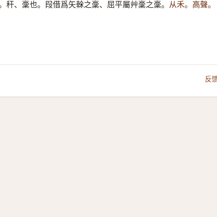
。秆、稾也。叚借爲矢榦之稾、屈平屬艸稾之稾。
从禾。高聲。
反