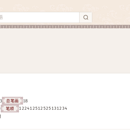
总笔画
3
18
笔顺
3
122412512525131234
构