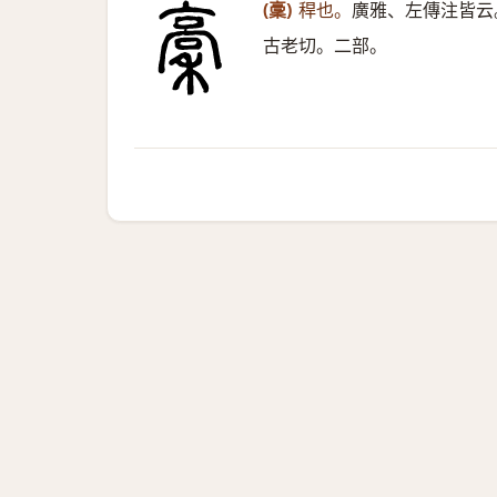
(稾)
稈也。
廣雅、左傳注皆云
古老切。二部。