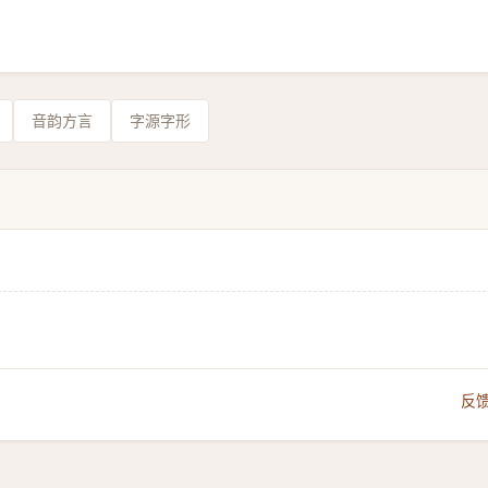
音韵方言
字源字形
反