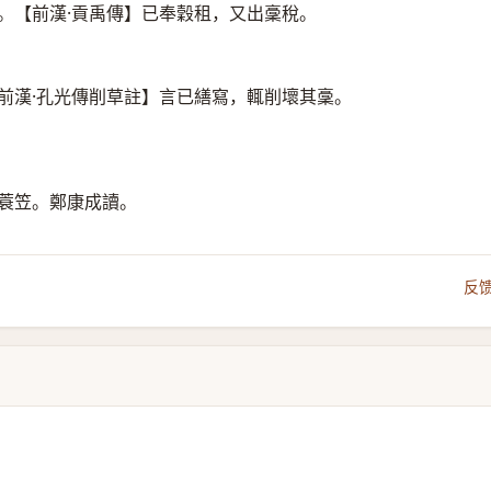
。【前漢·貢禹傳】已奉穀租，又出稾稅。
前漢·孔光傳削草註】言已繕寫，輒削壞其稾。
載蓑笠。鄭康成讀。
反