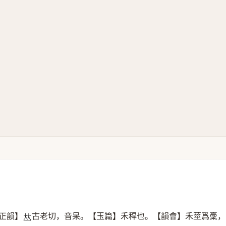
正韻】
古老切，音杲。【玉篇】禾稈也。【韻會】禾莖爲稾，
𠀤