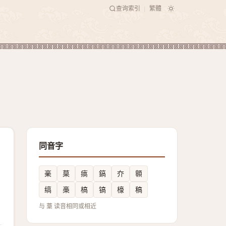
查询索引
繁體
|
同音字
稁
菒
㾸
鎬
夰
䫧
缟
槀
槁
镐
檺
稿
与 藳 读音相同或相近