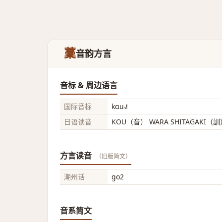
藳
音韵方言
音标 & 周边语言
国际音标
kɑu˨˩˦
日语读音
KOU（音） WARA SHITAGAKI（
方言读音
（旧版简文）
潮州话
go2
音系简文