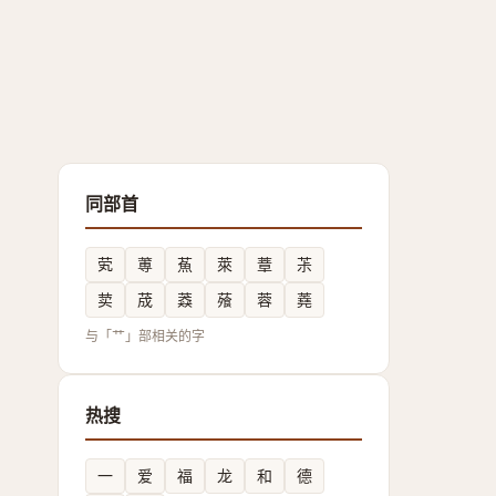
同部首
䒯
蒪
䔡
萊
蔁
茮
荬
荿
䔸
蕵
蓉
蕘
与「艹」部相关的字
热搜
一
爱
福
龙
和
德