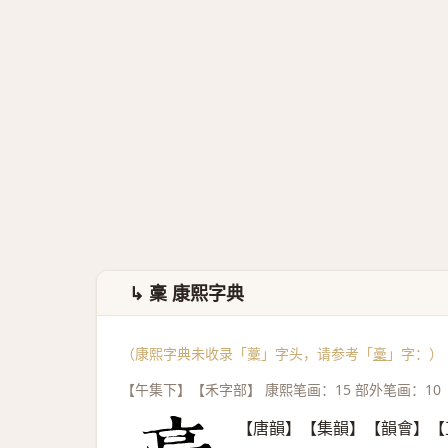
↳ 稾 康熙字典
（康熙字典未收录「藳」字头，请参考「
稾
」字：）
【午集下】【禾字部】 康熙笔画：15 部外笔画：10
【唐韻】【集韻】【韻會】【