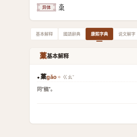
异体
基本解释
國語辭典
康熙字典
说文解字
藳
基本解释
藳
gǎo
ㄍㄠˇ
●
同“
稿
”。