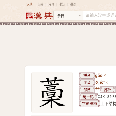
汉典
古籍
诗词
书法
通识
|
|
|
|
拼音
gǎo
注音
ㄍㄠˇ
部首
艹
部外
统一码
CJK 85F
字形结构
上下结