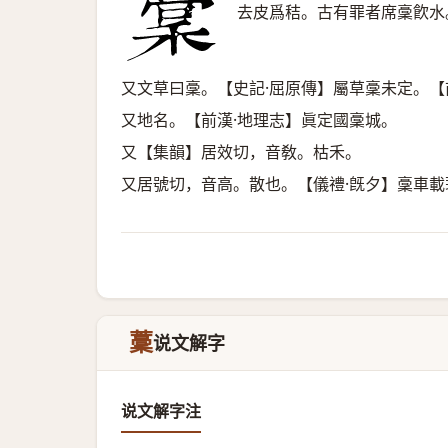
去皮爲秸。古有罪者席稾飮水
又文草曰稾。【史記·屈原傳】屬草稾未定。【
又地名。【前漢·地理志】眞定國稾城。
又【集韻】居效切，音敎。枯禾。
又居號切，音高。散也。【儀禮·旣夕】稾車
藳
说文解字
说文解字注