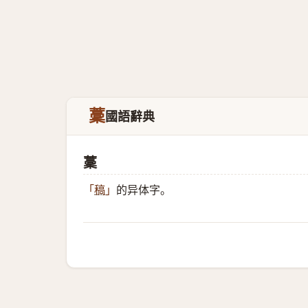
藳
國語辭典
藳
的异体字。
「
稿
」