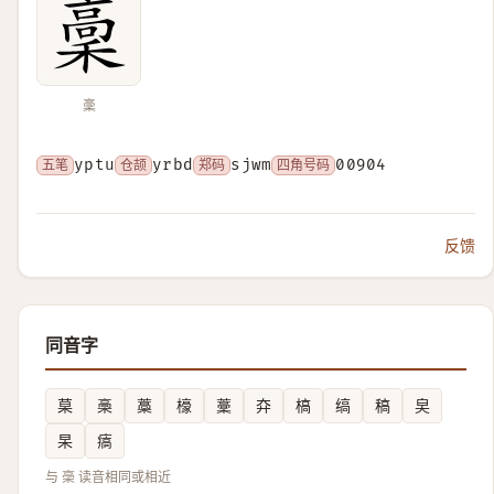
稾
五笔
yptu
仓颉
yrbd
郑码
sjwm
四角号码
00904
反馈
同音字
菒
槀
藁
檺
藳
㚏
槁
缟
稿
㚖
杲
㾸
与 稁 读音相同或相近