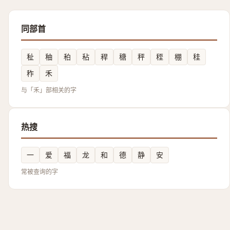
同部首
䄳
秞
䄸
秥
稈
䅯
秤
秷
稝
䅅
秨
禾
与「禾」部相关的字
热搜
一
爱
福
龙
和
德
静
安
常被查询的字