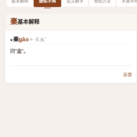
基本解释
康熙字典
说文解字
音韵方言
字源字
稁
基本解释
稁
gǎo
ㄍㄠˇ
●
同“
稾
”。
反馈