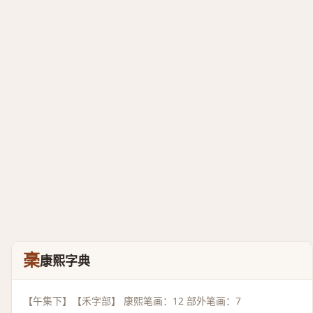
稁
康熙字典
【午集下】【禾字部】 康熙笔画：12 部外笔画：7