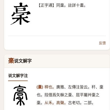
【正字通】同稾。註詳十畫。
反馈
稁
说文解字
说文解字注
(稾)
稈也。
廣雅、左傳注皆云。秆、稾
也。叚借爲矢榦之稾、屈平屬艸稾之
稾。
从禾。高聲。
古老切。二部。