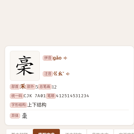
拼音
gǎo
注音
ㄍㄠˇ
禾
部首
部外
总笔画
5
12
统一码
CJK 7A01
笔顺
412514531234
字形结构
上下结构
异体