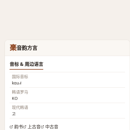
稁
音韵方言
音标 & 周边语言
国际音标
kɑu˨˩˦
韩语罗马
KO
现代韩语
고
韵书
上古音
中古音